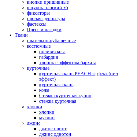
кнопки пришивные
шнурок плоский хб
фиксаторы
прочая фурнитура
фастексы
Пресс и насадки
Ткани
плательно-рубашечные
костюмные
поливискоза
габардин
хлопок с эффектом бархата
курточные
курточная ткань PEACH эффект (пич
эффект)
курточная ткань
кожа
Стежка курточная купон
стежка курточная
хлопки
хлопки
муслин
джинс
джинс принт
джинс однотон