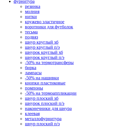
фурнитура
резинка
молния
нитки
кружево эластичное
воротники для футболок
тесьма
подвяз
шнур круглый хб
шнур круглый п/э
шнурок круглый хб
шнурок круглый п/э
-50% на термотрансферы
бирка
лампасы
-50% на нашивки
кнопки пластиковые
помпоны
-50% на термоаппликации
шнур плоский хб
шнурок плоский п/э
наконечники для шнура
клеевая
металлофурнитура
шнур плоский п/э