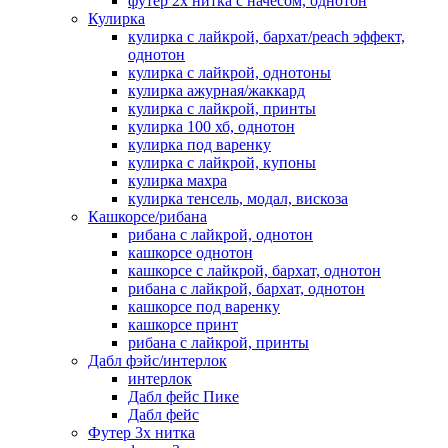
футер 2х нитка с начесом, однотон
Кулирка
кулирка с лайкрой, бархат/peach эффект,
однотон
кулирка с лайкрой, однотоны
кулирка ажурная/жаккард
кулирка с лайкрой, принты
кулирка 100 хб, однотон
кулирка под варенку
кулирка с лайкрой, купоны
кулирка махра
кулирка тенсель, модал, вискоза
Кашкорсе/рибана
рибана с лайкрой, однотон
кашкорсе однотон
кашкорсе с лайкрой, бархат, однотон
рибана с лайкрой, бархат, однотон
кашкорсе под варенку
кашкорсе принт
рибана с лайкрой, принты
Дабл фэйс/интерлок
интерлок
Дабл фейс Пике
Дабл фейс
Футер 3х нитка