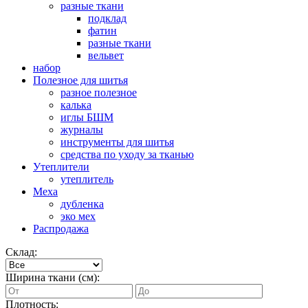
разные ткани
подклад
фатин
разные ткани
вельвет
набор
Полезное для шитья
разное полезное
калька
иглы БШМ
журналы
инструменты для шитья
средства по уходу за тканью
Утеплители
утеплитель
Меха
дубленка
эко мех
Распродажа
Склад:
Ширина ткани (см):
Плотность: