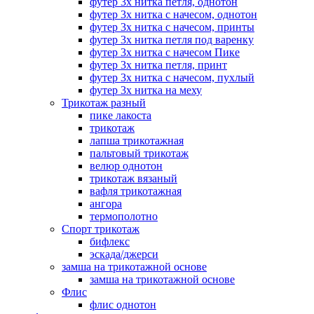
футер 3х нитка петля, однотон
футер 3х нитка с начесом, однотон
футер 3х нитка с начесом, принты
футер 3х нитка петля под варенку
футер 3х нитка с начесом Пике
футер 3х нитка петля, принт
футер 3х нитка с начесом, пухлый
футер 3х нитка на меху
Трикотаж разный
пике лакоста
трикотаж
лапша трикотажная
пальтовый трикотаж
велюр однотон
трикотаж вязаный
вафля трикотажная
ангора
термополотно
Спорт трикотаж
бифлекс
эскада/джерси
замша на трикотажной основе
замша на трикотажной основе
Флис
флис однотон