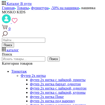
Каталог
В пути
Главная
Товары
фурнитура
-50% на нашивки
нашивка
MOSKO KIDS
0
Поиск
каталог
Поиск
Поиск
Категории товаров
Трикотаж
Футер 2х нитка
футер 2х нитка с лайкрой, принты
футер 2х нитка бархат, однотон
футер 2х нитка с лайкрой, однотон
футер 2х нитка с лайкрой, купоны
футер 2х нитка Пике
футер 2х нитка под варенку