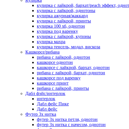
Кулирка
кулирка с лайкрой, бархат/peach эффект, одно
кулирка с лайкрой, однотоны
кулирка ажурная/жаккард
кулирка с лайкрой, принты
кулирка 100 хб, однотон
кулирка под варенку
кулирка с лайкрой, купоны
кулирка махра
кулирка тенсель, модал, вискоза
Кашкорсе/рибана
рибана с лайкрой, однотон
кашкорсе однотон
кашкорсе с лайкрой, бархат, однотон
рибана с лайкрой, бархат, однотон
кашкорсе под варенку
кашкорсе принт
рибана с лайкрой, принты
Дабл фэйс/интерлок
интерлок
Дабл фейс Пике
Дабл фейс
Футер 3х нитка
футер 3х нитка петля, однотон
футер 3х нитка с начесом, однотон