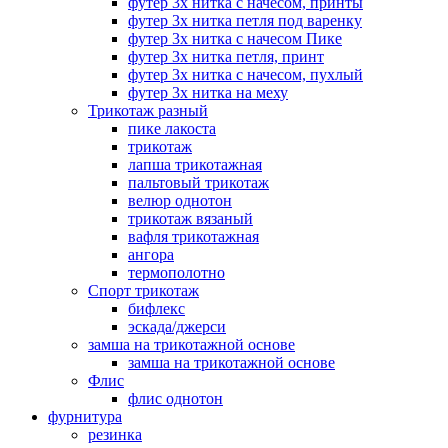
футер 3х нитка с начесом, принты
футер 3х нитка петля под варенку
футер 3х нитка с начесом Пике
футер 3х нитка петля, принт
футер 3х нитка с начесом, пухлый
футер 3х нитка на меху
Трикотаж разный
пике лакоста
трикотаж
лапша трикотажная
пальтовый трикотаж
велюр однотон
трикотаж вязаный
вафля трикотажная
ангора
термополотно
Спорт трикотаж
бифлекс
эскада/джерси
замша на трикотажной основе
замша на трикотажной основе
Флис
флис однотон
фурнитура
резинка