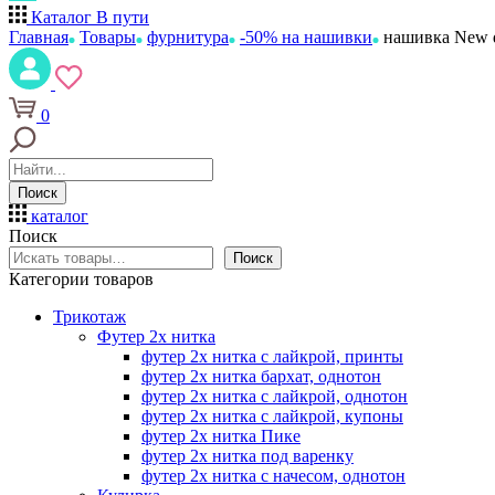
Каталог
В пути
Главная
Товары
фурнитура
-50% на нашивки
нашивка New d
0
Поиск
каталог
Поиск
Поиск
Категории товаров
Трикотаж
Футер 2х нитка
футер 2х нитка с лайкрой, принты
футер 2х нитка бархат, однотон
футер 2х нитка с лайкрой, однотон
футер 2х нитка с лайкрой, купоны
футер 2х нитка Пике
футер 2х нитка под варенку
футер 2х нитка с начесом, однотон