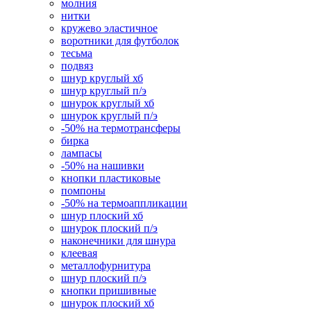
молния
нитки
кружево эластичное
воротники для футболок
тесьма
подвяз
шнур круглый хб
шнур круглый п/э
шнурок круглый хб
шнурок круглый п/э
-50% на термотрансферы
бирка
лампасы
-50% на нашивки
кнопки пластиковые
помпоны
-50% на термоаппликации
шнур плоский хб
шнурок плоский п/э
наконечники для шнура
клеевая
металлофурнитура
шнур плоский п/э
кнопки пришивные
шнурок плоский хб