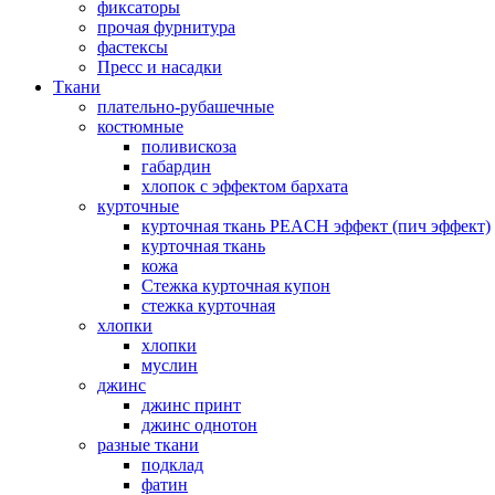
фиксаторы
прочая фурнитура
фастексы
Пресс и насадки
Ткани
плательно-рубашечные
костюмные
поливискоза
габардин
хлопок с эффектом бархата
курточные
курточная ткань PEACH эффект (пич эффект)
курточная ткань
кожа
Стежка курточная купон
стежка курточная
хлопки
хлопки
муслин
джинс
джинс принт
джинс однотон
разные ткани
подклад
фатин