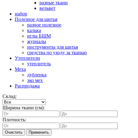
разные ткани
вельвет
набор
Полезное для шитья
разное полезное
калька
иглы БШМ
журналы
инструменты для шитья
средства по уходу за тканью
Утеплители
утеплитель
Меха
дубленка
эко мех
Распродажа
Склад:
Ширина ткани (см):
Плотность:
Очистить
Применить