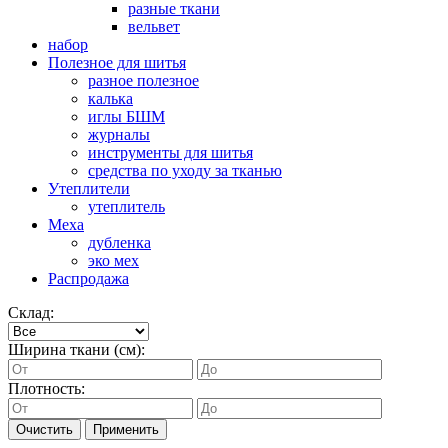
разные ткани
вельвет
набор
Полезное для шитья
разное полезное
калька
иглы БШМ
журналы
инструменты для шитья
средства по уходу за тканью
Утеплители
утеплитель
Меха
дубленка
эко мех
Распродажа
Склад:
Ширина ткани (см):
Плотность:
Очистить
Применить