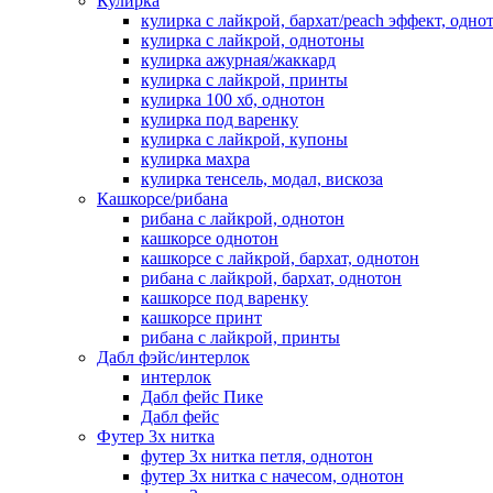
Кулирка
кулирка с лайкрой, бархат/peach эффект, одно
кулирка с лайкрой, однотоны
кулирка ажурная/жаккард
кулирка с лайкрой, принты
кулирка 100 хб, однотон
кулирка под варенку
кулирка с лайкрой, купоны
кулирка махра
кулирка тенсель, модал, вискоза
Кашкорсе/рибана
рибана с лайкрой, однотон
кашкорсе однотон
кашкорсе с лайкрой, бархат, однотон
рибана с лайкрой, бархат, однотон
кашкорсе под варенку
кашкорсе принт
рибана с лайкрой, принты
Дабл фэйс/интерлок
интерлок
Дабл фейс Пике
Дабл фейс
Футер 3х нитка
футер 3х нитка петля, однотон
футер 3х нитка с начесом, однотон