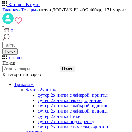
Каталог
В пути
Главная
Товары
нитка ДОР-ТАК PL 40/2 400ярд 171 марсал
0
Поиск
каталог
Поиск
Поиск
Категории товаров
Трикотаж
Футер 2х нитка
футер 2х нитка с лайкрой, принты
футер 2х нитка бархат, однотон
футер 2х нитка с лайкрой, однотон
футер 2х нитка с лайкрой, купоны
футер 2х нитка Пике
футер 2х нитка под варенку
футер 2х нитка с начесом, однотон