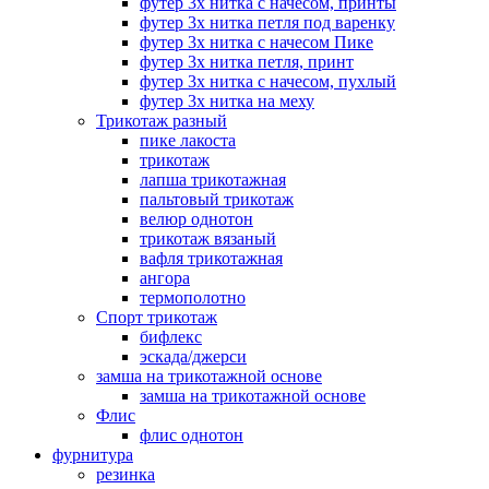
футер 3х нитка с начесом, принты
футер 3х нитка петля под варенку
футер 3х нитка с начесом Пике
футер 3х нитка петля, принт
футер 3х нитка с начесом, пухлый
футер 3х нитка на меху
Трикотаж разный
пике лакоста
трикотаж
лапша трикотажная
пальтовый трикотаж
велюр однотон
трикотаж вязаный
вафля трикотажная
ангора
термополотно
Спорт трикотаж
бифлекс
эскада/джерси
замша на трикотажной основе
замша на трикотажной основе
Флис
флис однотон
фурнитура
резинка