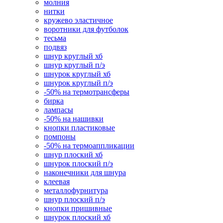
молния
нитки
кружево эластичное
воротники для футболок
тесьма
подвяз
шнур круглый хб
шнур круглый п/э
шнурок круглый хб
шнурок круглый п/э
-50% на термотрансферы
бирка
лампасы
-50% на нашивки
кнопки пластиковые
помпоны
-50% на термоаппликации
шнур плоский хб
шнурок плоский п/э
наконечники для шнура
клеевая
металлофурнитура
шнур плоский п/э
кнопки пришивные
шнурок плоский хб