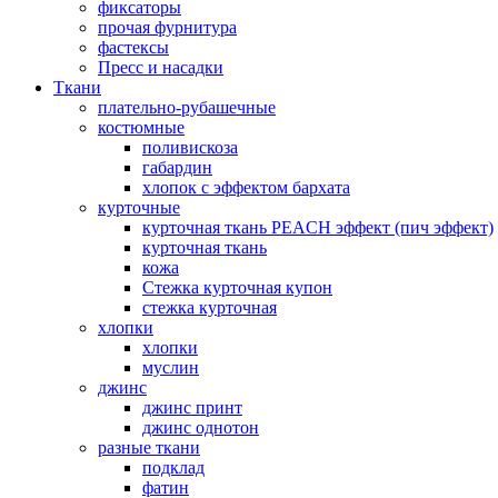
фиксаторы
прочая фурнитура
фастексы
Пресс и насадки
Ткани
плательно-рубашечные
костюмные
поливискоза
габардин
хлопок с эффектом бархата
курточные
курточная ткань PEACH эффект (пич эффект)
курточная ткань
кожа
Стежка курточная купон
стежка курточная
хлопки
хлопки
муслин
джинс
джинс принт
джинс однотон
разные ткани
подклад
фатин