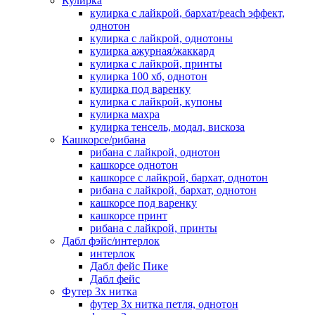
Кулирка
кулирка с лайкрой, бархат/peach эффект,
однотон
кулирка с лайкрой, однотоны
кулирка ажурная/жаккард
кулирка с лайкрой, принты
кулирка 100 хб, однотон
кулирка под варенку
кулирка с лайкрой, купоны
кулирка махра
кулирка тенсель, модал, вискоза
Кашкорсе/рибана
рибана с лайкрой, однотон
кашкорсе однотон
кашкорсе с лайкрой, бархат, однотон
рибана с лайкрой, бархат, однотон
кашкорсе под варенку
кашкорсе принт
рибана с лайкрой, принты
Дабл фэйс/интерлок
интерлок
Дабл фейс Пике
Дабл фейс
Футер 3х нитка
футер 3х нитка петля, однотон