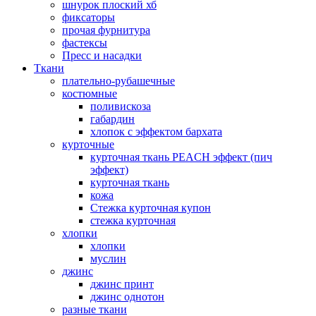
шнурок плоский хб
фиксаторы
прочая фурнитура
фастексы
Пресс и насадки
Ткани
плательно-рубашечные
костюмные
поливискоза
габардин
хлопок с эффектом бархата
курточные
курточная ткань PEACH эффект (пич
эффект)
курточная ткань
кожа
Стежка курточная купон
стежка курточная
хлопки
хлопки
муслин
джинс
джинс принт
джинс однотон
разные ткани