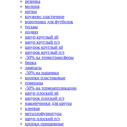
резинка
молния
нитки
кружево эластичное
воротники для футболок
тесьма
подвяз
шнур круглый хб
шнур круглый п/э
шнурок круглый хб
шнурок круглый п/э
-50% на термотрансферы
бирка
лампасы
-50% на нашивки
кнопки пластиковые
помпоны
-50% на термоаппликации
шнур плоский хб
шнурок плоский п/э
наконечники для шнура
клеевая
металлофурнитура
шнур плоский п/э
кнопки пришивные