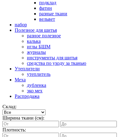
подклад
фатин
разные ткани
вельвет
набор
Полезное для шитья
разное полезное
калька
иглы БШМ
журналы
инструменты для шитья
средства по уходу за тканью
Утеплители
утеплитель
Меха
дубленка
эко мех
Распродажа
Склад:
Ширина ткани (см):
Плотность: