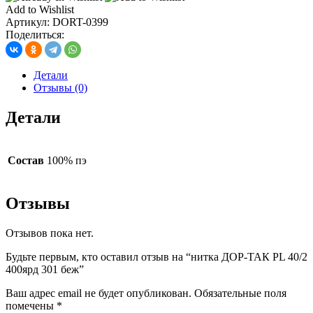
ДОР-
Add to Wishlist
ТАК
Артикул:
DORT-0399
PL
Поделиться:
40/2
400ярд
301
Детали
беж
Отзывы (0)
Детали
Состав
100% пэ
Отзывы
Отзывов пока нет.
Будьте первым, кто оставил отзыв на “нитка ДОР-ТАК PL 40/2
400ярд 301 беж”
Ваш адрес email не будет опубликован.
Обязательные поля
помечены
*