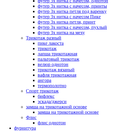
футер 3х нитка с начесом, однотон
футер 3х нитка с начесом, принты
футер 3х нитка петля под варенку
футер 3х нитка с начесом Пике
футер 3х нитка петля, принт
футер 3х нитка с начесом, пухлый
футер 3х нитка на меху
Трикотаж разный
пике лакоста
трикотаж
лапша трикотажная
пальтовый трикотаж
велюр однотон
трикотаж вязаный
вафля трикотажная
ангора
термополотно
Спорт трикотаж
бифлекс
эскада/джерси
замша на трикотажной основе
замша на трикотажной основе
Флис
флис однотон
фурнитура