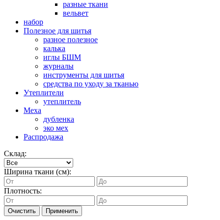
разные ткани
вельвет
набор
Полезное для шитья
разное полезное
калька
иглы БШМ
журналы
инструменты для шитья
средства по уходу за тканью
Утеплители
утеплитель
Меха
дубленка
эко мех
Распродажа
Склад:
Ширина ткани (см):
Плотность:
Очистить
Применить