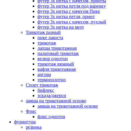
футер 3х нитка с начесом, принты
футер 3х нитка петля под варенку
футер 3х нитка с начесом Пике
футер 3х нитка петля, принт
футер 3х нитка с начесом, пухлый
футер 3х нитка на меху
Трикотаж разный
пике лакоста
трикотаж
лапша трикотажная
пальтовый трикотаж
велюр однотон
трикотаж вязаный
вафля трикотажная
ангора
термополотно
Спорт трикотаж
бифлекс
эскада/джерси
замша на трикотажной основе
замша на трикотажной основе
Флис
флис однотон
фурнитура
резинка