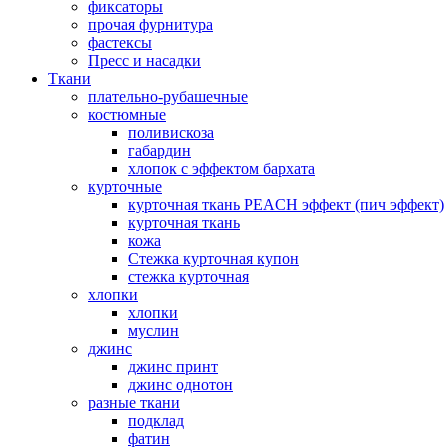
фиксаторы
прочая фурнитура
фастексы
Пресс и насадки
Ткани
плательно-рубашечные
костюмные
поливискоза
габардин
хлопок с эффектом бархата
курточные
курточная ткань PEACH эффект (пич эффект)
курточная ткань
кожа
Стежка курточная купон
стежка курточная
хлопки
хлопки
муслин
джинс
джинс принт
джинс однотон
разные ткани
подклад
фатин