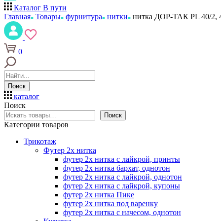
Каталог
В пути
Главная
Товары
фурнитура
нитки
нитка ДОР-ТАК PL 40/2, 
0
Поиск
каталог
Поиск
Поиск
Категории товаров
Трикотаж
Футер 2х нитка
футер 2х нитка с лайкрой, принты
футер 2х нитка бархат, однотон
футер 2х нитка с лайкрой, однотон
футер 2х нитка с лайкрой, купоны
футер 2х нитка Пике
футер 2х нитка под варенку
футер 2х нитка с начесом, однотон