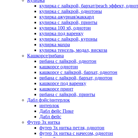
Кулирка
кулирка с лайкрой, бархат/peach эффект, одно
кулирка с лайкрой, однотоны
кулирка ажурная/жаккард
кулирка с лайкрой, принты
кулирка 100 хб, однотон
кулирка под варенку
кулирка с лайкрой, купоны
кулирка махра
кулирка тенсель, модал, вискоза
Кашкорсе/рибана
рибана с лайкрой, однотон
кашкорсе однотон
кашкорсе с лайкрой, бархат, однотон
рибана с лайкрой, бархат, однотон
кашкорсе под варенку
кашкорсе принт
рибана с лайкрой, принты
Дабл фэйс/интерлок
интерлок
Дабл фейс Пике
Дабл фейс
Футер 3х нитка
футер 3х нитка петля, однотон
футер 3х нитка с начесом, однотон