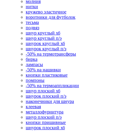
молния
нитки
кружево эластичное
воротники для футболок
тесьма
подвяз
шнур круглый хб
шнур круглый п/э
шнурок круглый хб
шнурок круглый п/э
-50% на термотрансферы
бирка
лампасы
-50% на нашивки
кнопки пластиковые
помпоны
-50% на термоаппликации
шнур плоский хб
шнурок плоский п/э
наконечники для шнура
клеевая
металлофурнитура
шнур плоский п/э
кнопки пришивные
шнурок плоский хб