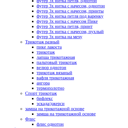
футер 3х нитка петля, однотон
футер 3х нитка с начесом, однотон
футер 3х нитка с начесом, принты
футер 3х нитка петля под варенку
футер 3х нитка с начесом Пике
футер 3х нитка петля, принт
футер 3х нитка с начесом, пухлый
футер 3х нитка на меху
Трикотаж разный
пике лакоста
трикотаж
лапша трикотажная
пальтовый трикотаж
велюр однотон
трикотаж вязаный
вафля трикотажная
ангора
термополотно
Спорт трикотаж
бифлекс
эскада/джерси
замша на трикотажной основе
замша на трикотажной основе
Флис
флис однотон