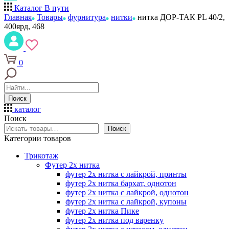
Каталог
В пути
Главная
Товары
фурнитура
нитки
нитка ДОР-ТАК PL 40/2,
400ярд, 468
0
Поиск
каталог
Поиск
Поиск
Категории товаров
Трикотаж
Футер 2х нитка
футер 2х нитка с лайкрой, принты
футер 2х нитка бархат, однотон
футер 2х нитка с лайкрой, однотон
футер 2х нитка с лайкрой, купоны
футер 2х нитка Пике
футер 2х нитка под варенку