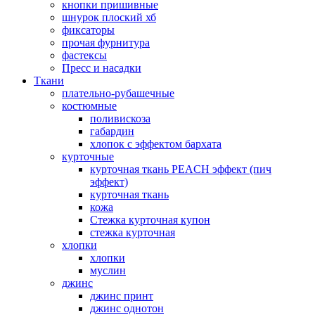
кнопки пришивные
шнурок плоский хб
фиксаторы
прочая фурнитура
фастексы
Пресс и насадки
Ткани
плательно-рубашечные
костюмные
поливискоза
габардин
хлопок с эффектом бархата
курточные
курточная ткань PEACH эффект (пич
эффект)
курточная ткань
кожа
Стежка курточная купон
стежка курточная
хлопки
хлопки
муслин
джинс
джинс принт
джинс однотон