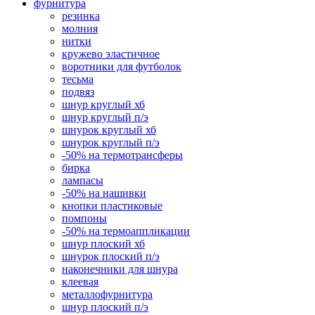
фурнитура
резинка
молния
нитки
кружево эластичное
воротники для футболок
тесьма
подвяз
шнур круглый хб
шнур круглый п/э
шнурок круглый хб
шнурок круглый п/э
-50% на термотрансферы
бирка
лампасы
-50% на нашивки
кнопки пластиковые
помпоны
-50% на термоаппликации
шнур плоский хб
шнурок плоский п/э
наконечники для шнура
клеевая
металлофурнитура
шнур плоский п/э