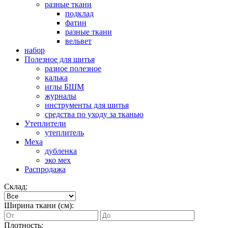
разные ткани
подклад
фатин
разные ткани
вельвет
набор
Полезное для шитья
разное полезное
калька
иглы БШМ
журналы
инструменты для шитья
средства по уходу за тканью
Утеплители
утеплитель
Меха
дубленка
эко мех
Распродажа
Склад:
Ширина ткани (см):
Плотность: