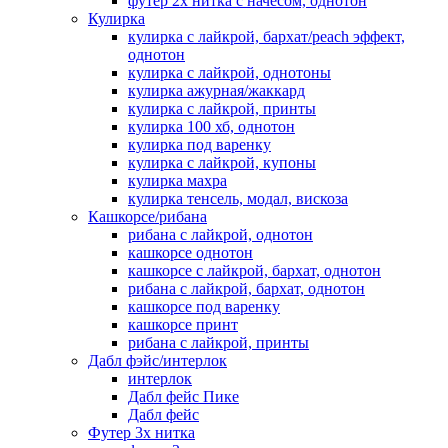
футер 2х нитка с начесом, однотон
Кулирка
кулирка с лайкрой, бархат/peach эффект,
однотон
кулирка с лайкрой, однотоны
кулирка ажурная/жаккард
кулирка с лайкрой, принты
кулирка 100 хб, однотон
кулирка под варенку
кулирка с лайкрой, купоны
кулирка махра
кулирка тенсель, модал, вискоза
Кашкорсе/рибана
рибана с лайкрой, однотон
кашкорсе однотон
кашкорсе с лайкрой, бархат, однотон
рибана с лайкрой, бархат, однотон
кашкорсе под варенку
кашкорсе принт
рибана с лайкрой, принты
Дабл фэйс/интерлок
интерлок
Дабл фейс Пике
Дабл фейс
Футер 3х нитка