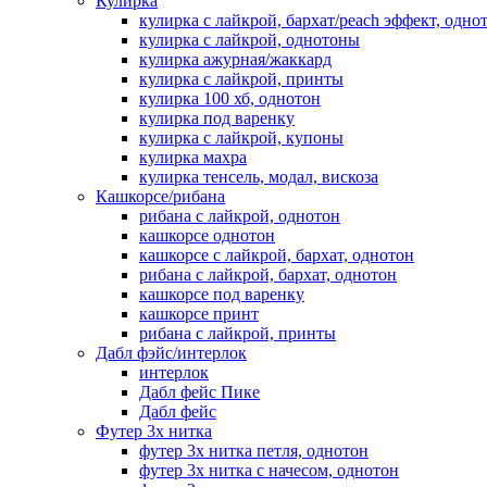
Кулирка
кулирка с лайкрой, бархат/peach эффект, одно
кулирка с лайкрой, однотоны
кулирка ажурная/жаккард
кулирка с лайкрой, принты
кулирка 100 хб, однотон
кулирка под варенку
кулирка с лайкрой, купоны
кулирка махра
кулирка тенсель, модал, вискоза
Кашкорсе/рибана
рибана с лайкрой, однотон
кашкорсе однотон
кашкорсе с лайкрой, бархат, однотон
рибана с лайкрой, бархат, однотон
кашкорсе под варенку
кашкорсе принт
рибана с лайкрой, принты
Дабл фэйс/интерлок
интерлок
Дабл фейс Пике
Дабл фейс
Футер 3х нитка
футер 3х нитка петля, однотон
футер 3х нитка с начесом, однотон