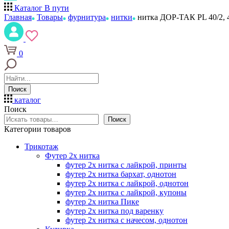
Каталог
В пути
Главная
Товары
фурнитура
нитки
нитка ДОР-ТАК PL 40/2, 4
0
Поиск
каталог
Поиск
Поиск
Категории товаров
Трикотаж
Футер 2х нитка
футер 2х нитка с лайкрой, принты
футер 2х нитка бархат, однотон
футер 2х нитка с лайкрой, однотон
футер 2х нитка с лайкрой, купоны
футер 2х нитка Пике
футер 2х нитка под варенку
футер 2х нитка с начесом, однотон