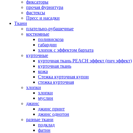
фиксаторы
прочая фурнитура
фастексы
Пресс и насадки
Ткани
плательно-рубашечные
костюмные
поливискоза
габардин
хлопок с эффектом бархата
курточные
курточная ткань PEACH эффект (пич эффект)
курточная ткань
кожа
Стежка курточная купон
стежка курточная
хлопки
хлопки
муслин
джинс
джинс принт
джинс однотон
разные ткани
подклад
фатин