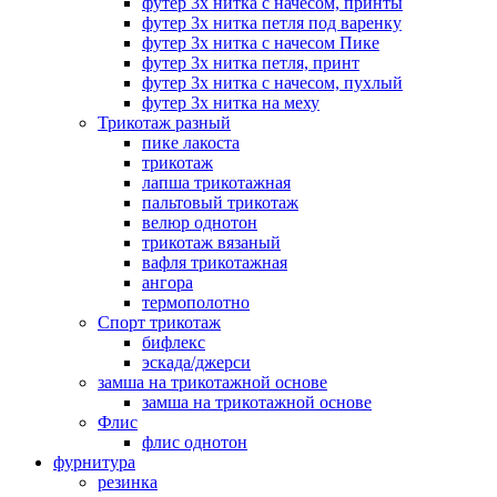
футер 3х нитка с начесом, принты
футер 3х нитка петля под варенку
футер 3х нитка с начесом Пике
футер 3х нитка петля, принт
футер 3х нитка с начесом, пухлый
футер 3х нитка на меху
Трикотаж разный
пике лакоста
трикотаж
лапша трикотажная
пальтовый трикотаж
велюр однотон
трикотаж вязаный
вафля трикотажная
ангора
термополотно
Спорт трикотаж
бифлекс
эскада/джерси
замша на трикотажной основе
замша на трикотажной основе
Флис
флис однотон
фурнитура
резинка