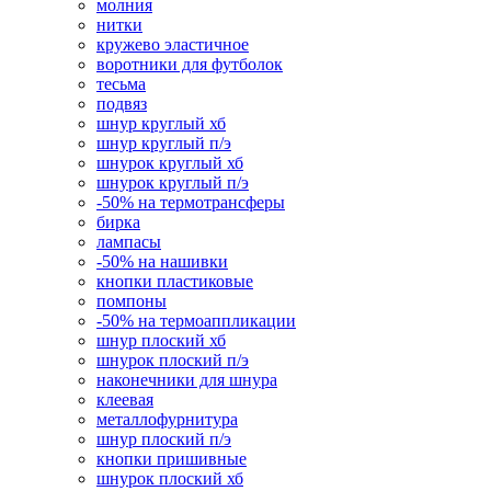
молния
нитки
кружево эластичное
воротники для футболок
тесьма
подвяз
шнур круглый хб
шнур круглый п/э
шнурок круглый хб
шнурок круглый п/э
-50% на термотрансферы
бирка
лампасы
-50% на нашивки
кнопки пластиковые
помпоны
-50% на термоаппликации
шнур плоский хб
шнурок плоский п/э
наконечники для шнура
клеевая
металлофурнитура
шнур плоский п/э
кнопки пришивные
шнурок плоский хб