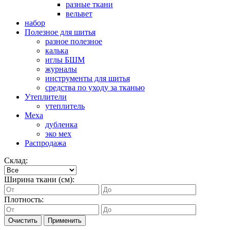
разные ткани
вельвет
набор
Полезное для шитья
разное полезное
калька
иглы БШМ
журналы
инструменты для шитья
средства по уходу за тканью
Утеплители
утеплитель
Меха
дубленка
эко мех
Распродажа
Склад:
Ширина ткани (см):
Плотность:
Очистить
Применить