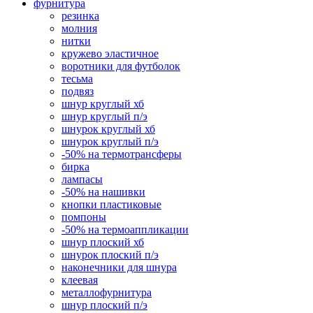
фурнитура
резинка
молния
нитки
кружево эластичное
воротники для футболок
тесьма
подвяз
шнур круглый хб
шнур круглый п/э
шнурок круглый хб
шнурок круглый п/э
-50% на термотрансферы
бирка
лампасы
-50% на нашивки
кнопки пластиковые
помпоны
-50% на термоаппликации
шнур плоский хб
шнурок плоский п/э
наконечники для шнура
клеевая
металлофурнитура
шнур плоский п/э