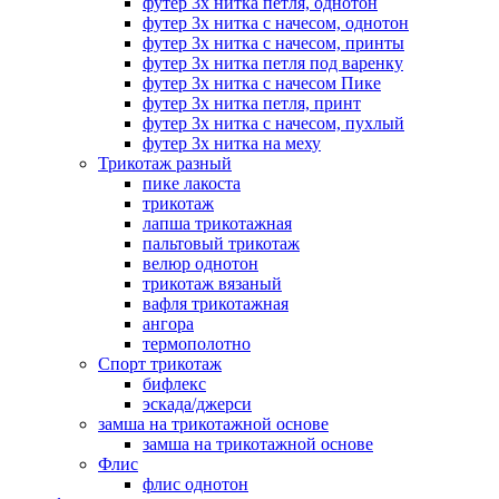
футер 3х нитка петля, однотон
футер 3х нитка с начесом, однотон
футер 3х нитка с начесом, принты
футер 3х нитка петля под варенку
футер 3х нитка с начесом Пике
футер 3х нитка петля, принт
футер 3х нитка с начесом, пухлый
футер 3х нитка на меху
Трикотаж разный
пике лакоста
трикотаж
лапша трикотажная
пальтовый трикотаж
велюр однотон
трикотаж вязаный
вафля трикотажная
ангора
термополотно
Спорт трикотаж
бифлекс
эскада/джерси
замша на трикотажной основе
замша на трикотажной основе
Флис
флис однотон