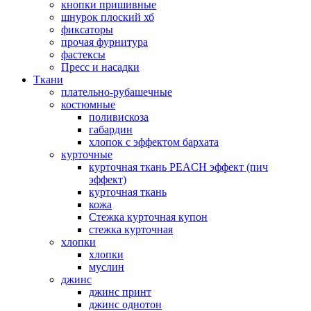
кнопки пришивные
шнурок плоский хб
фиксаторы
прочая фурнитура
фастексы
Пресс и насадки
Ткани
плательно-рубашечные
костюмные
поливискоза
габардин
хлопок с эффектом бархата
курточные
курточная ткань PEACH эффект (пич
эффект)
курточная ткань
кожа
Стежка курточная купон
стежка курточная
хлопки
хлопки
муслин
джинс
джинс принт
джинс однотон