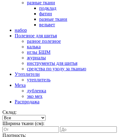
разные ткани
подклад
фатин
разные ткани
вельвет
набор
Полезное для шитья
разное полезное
калька
иглы БШМ
журналы
инструменты для шитья
средства по уходу за тканью
Утеплители
утеплитель
Меха
дубленка
эко мех
Распродажа
Склад:
Ширина ткани (см):
Плотность: