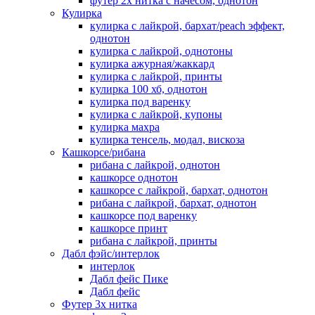
футер 2х нитка с начесом, однотон
Кулирка
кулирка с лайкрой, бархат/peach эффект,
однотон
кулирка с лайкрой, однотоны
кулирка ажурная/жаккард
кулирка с лайкрой, принты
кулирка 100 хб, однотон
кулирка под варенку
кулирка с лайкрой, купоны
кулирка махра
кулирка тенсель, модал, вискоза
Кашкорсе/рибана
рибана с лайкрой, однотон
кашкорсе однотон
кашкорсе с лайкрой, бархат, однотон
рибана с лайкрой, бархат, однотон
кашкорсе под варенку
кашкорсе принт
рибана с лайкрой, принты
Дабл фэйс/интерлок
интерлок
Дабл фейс Пике
Дабл фейс
Футер 3х нитка