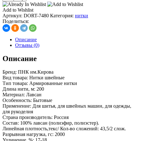
нитки
армированные
Add to Wishlist
45ЛЛ
Артикул:
DORT-7480
Категория:
нитки
200
Поделиться:
м
цв
121
Описание
Отзывы (0)
Описание
Бренд: ПНК им.Кирова
Вид товара: Нитки швейные
Тип товара: Армированные нитки
Длина нити, м: 200
Материал: Лавсан
Особенность: Бытовые
Применение: Для шитья, для швейных машин, для одежды,
для рукоделия
Страна производитель: Россия
Состав: 100% лавсан (полиэфир, полиэстер).
Линейная плотность,текс/ Кол-во сложений: 43,5/2 слож.
Разрывная нагрузка, гс: 2000
Удлинение, %: 17-18