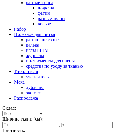
разные ткани
подклад
фатин
разные ткани
вельвет
набор
Полезное для шитья
разное полезное
калька
иглы БШМ
журналы
инструменты для шитья
средства по уходу за тканью
Утеплители
утеплитель
Меха
дубленка
эко мех
Распродажа
Склад:
Ширина ткани (см):
Плотность: