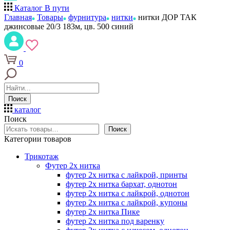
Каталог
В пути
Главная
Товары
фурнитура
нитки
нитки ДОР ТАК
джинсовые 20/3 183м, цв. 500 синий
0
Поиск
каталог
Поиск
Поиск
Категории товаров
Трикотаж
Футер 2х нитка
футер 2х нитка с лайкрой, принты
футер 2х нитка бархат, однотон
футер 2х нитка с лайкрой, однотон
футер 2х нитка с лайкрой, купоны
футер 2х нитка Пике
футер 2х нитка под варенку