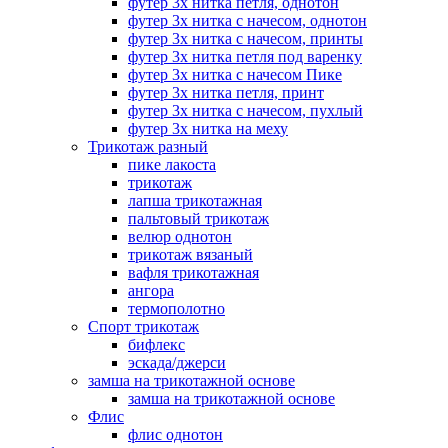
футер 3х нитка петля, однотон
футер 3х нитка с начесом, однотон
футер 3х нитка с начесом, принты
футер 3х нитка петля под варенку
футер 3х нитка с начесом Пике
футер 3х нитка петля, принт
футер 3х нитка с начесом, пухлый
футер 3х нитка на меху
Трикотаж разный
пике лакоста
трикотаж
лапша трикотажная
пальтовый трикотаж
велюр однотон
трикотаж вязаный
вафля трикотажная
ангора
термополотно
Спорт трикотаж
бифлекс
эскада/джерси
замша на трикотажной основе
замша на трикотажной основе
Флис
флис однотон