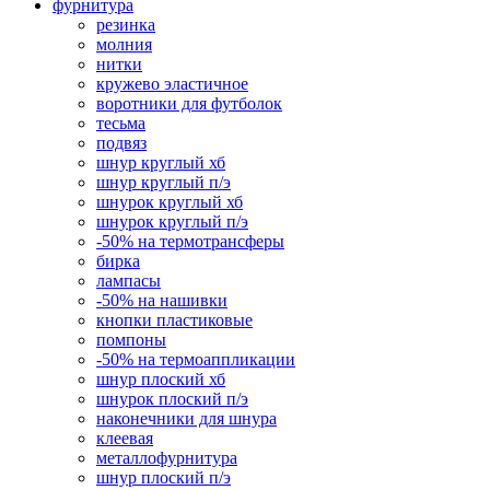
фурнитура
резинка
молния
нитки
кружево эластичное
воротники для футболок
тесьма
подвяз
шнур круглый хб
шнур круглый п/э
шнурок круглый хб
шнурок круглый п/э
-50% на термотрансферы
бирка
лампасы
-50% на нашивки
кнопки пластиковые
помпоны
-50% на термоаппликации
шнур плоский хб
шнурок плоский п/э
наконечники для шнура
клеевая
металлофурнитура
шнур плоский п/э