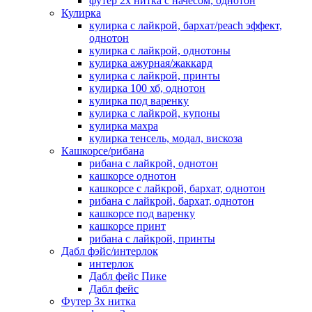
футер 2х нитка с начесом, однотон
Кулирка
кулирка с лайкрой, бархат/peach эффект,
однотон
кулирка с лайкрой, однотоны
кулирка ажурная/жаккард
кулирка с лайкрой, принты
кулирка 100 хб, однотон
кулирка под варенку
кулирка с лайкрой, купоны
кулирка махра
кулирка тенсель, модал, вискоза
Кашкорсе/рибана
рибана с лайкрой, однотон
кашкорсе однотон
кашкорсе с лайкрой, бархат, однотон
рибана с лайкрой, бархат, однотон
кашкорсе под варенку
кашкорсе принт
рибана с лайкрой, принты
Дабл фэйс/интерлок
интерлок
Дабл фейс Пике
Дабл фейс
Футер 3х нитка