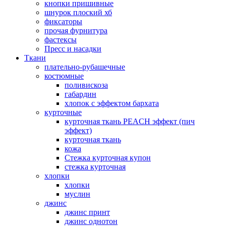
кнопки пришивные
шнурок плоский хб
фиксаторы
прочая фурнитура
фастексы
Пресс и насадки
Ткани
плательно-рубашечные
костюмные
поливискоза
габардин
хлопок с эффектом бархата
курточные
курточная ткань PEACH эффект (пич
эффект)
курточная ткань
кожа
Стежка курточная купон
стежка курточная
хлопки
хлопки
муслин
джинс
джинс принт
джинс однотон