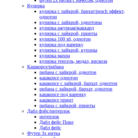
футер 2х нитка с начесом, однотон
Кулирка
кулирка с лайкрой, бархат/peach эффект,
однотон
кулирка с лайкрой, однотоны
кулирка ажурная/жаккард
кулирка с лайкрой, принты
кулирка 100 хб, однотон
кулирка под варенку
кулирка с лайкрой, купоны
кулирка махра
кулирка тенсель, модал, вискоза
Кашкорсе/рибана
рибана с лайкрой, однотон
кашкорсе однотон
кашкорсе с лайкрой, бархат, однотон
рибана с лайкрой, бархат, однотон
кашкорсе под варенку
кашкорсе принт
рибана с лайкрой, принты
Дабл фэйс/интерлок
интерлок
Дабл фейс Пике
Дабл фейс
Футер 3х нитка