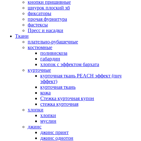
кнопки пришивные
шнурок плоский хб
фиксаторы
прочая фурнитура
фастексы
Пресс и насадки
Ткани
плательно-рубашечные
костюмные
поливискоза
габардин
хлопок с эффектом бархата
курточные
курточная ткань PEACH эффект (пич
эффект)
курточная ткань
кожа
Стежка курточная купон
стежка курточная
хлопки
хлопки
муслин
джинс
джинс принт
джинс однотон