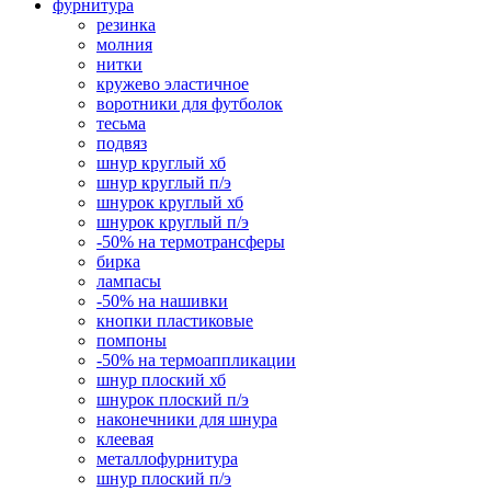
фурнитура
резинка
молния
нитки
кружево эластичное
воротники для футболок
тесьма
подвяз
шнур круглый хб
шнур круглый п/э
шнурок круглый хб
шнурок круглый п/э
-50% на термотрансферы
бирка
лампасы
-50% на нашивки
кнопки пластиковые
помпоны
-50% на термоаппликации
шнур плоский хб
шнурок плоский п/э
наконечники для шнура
клеевая
металлофурнитура
шнур плоский п/э