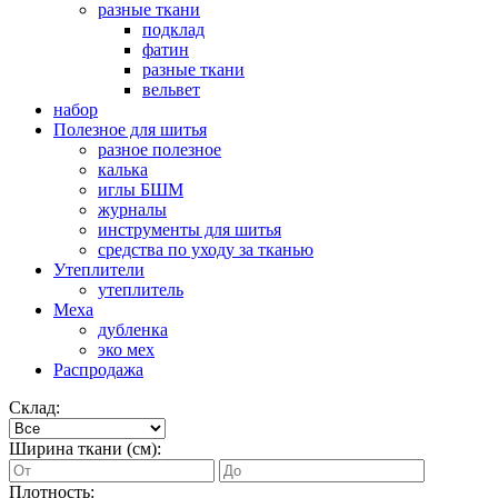
разные ткани
подклад
фатин
разные ткани
вельвет
набор
Полезное для шитья
разное полезное
калька
иглы БШМ
журналы
инструменты для шитья
средства по уходу за тканью
Утеплители
утеплитель
Меха
дубленка
эко мех
Распродажа
Склад:
Ширина ткани (см):
Плотность: