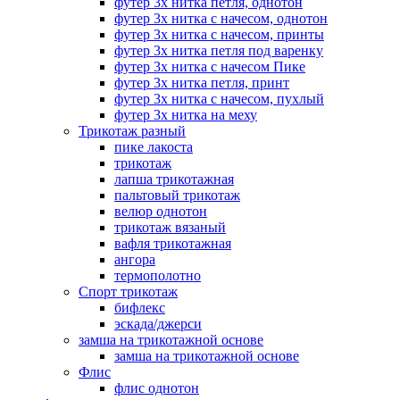
футер 3х нитка петля, однотон
футер 3х нитка с начесом, однотон
футер 3х нитка с начесом, принты
футер 3х нитка петля под варенку
футер 3х нитка с начесом Пике
футер 3х нитка петля, принт
футер 3х нитка с начесом, пухлый
футер 3х нитка на меху
Трикотаж разный
пике лакоста
трикотаж
лапша трикотажная
пальтовый трикотаж
велюр однотон
трикотаж вязаный
вафля трикотажная
ангора
термополотно
Спорт трикотаж
бифлекс
эскада/джерси
замша на трикотажной основе
замша на трикотажной основе
Флис
флис однотон