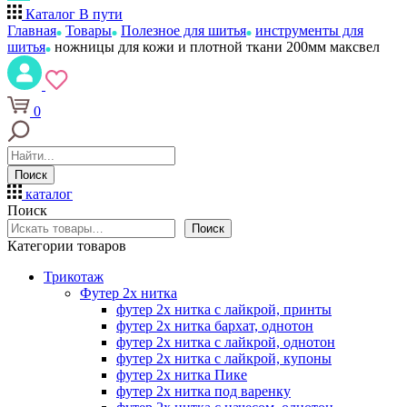
Каталог
В пути
Главная
Товары
Полезное для шитья
инструменты для
шитья
ножницы для кожи и плотной ткани 200мм максвел
0
Поиск
каталог
Поиск
Поиск
Категории товаров
Трикотаж
Футер 2х нитка
футер 2х нитка с лайкрой, принты
футер 2х нитка бархат, однотон
футер 2х нитка с лайкрой, однотон
футер 2х нитка с лайкрой, купоны
футер 2х нитка Пике
футер 2х нитка под варенку