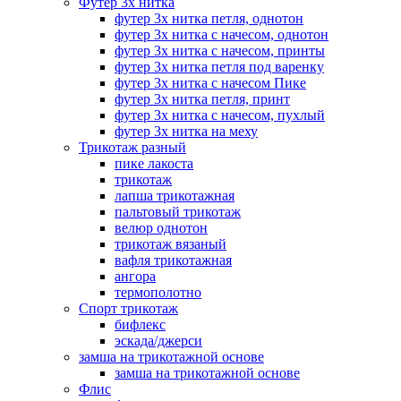
Футер 3х нитка
футер 3х нитка петля, однотон
футер 3х нитка с начесом, однотон
футер 3х нитка с начесом, принты
футер 3х нитка петля под варенку
футер 3х нитка с начесом Пике
футер 3х нитка петля, принт
футер 3х нитка с начесом, пухлый
футер 3х нитка на меху
Трикотаж разный
пике лакоста
трикотаж
лапша трикотажная
пальтовый трикотаж
велюр однотон
трикотаж вязаный
вафля трикотажная
ангора
термополотно
Спорт трикотаж
бифлекс
эскада/джерси
замша на трикотажной основе
замша на трикотажной основе
Флис