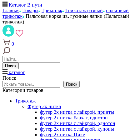
Каталог
В пути
Главная
Товары
Трикотаж
Трикотаж разный
пальтовый
трикотаж
Пальтовая норка цв. гусиные лапки (Пальтовый
трикотаж)
0
Поиск
каталог
Поиск
Поиск
Категории товаров
Трикотаж
Футер 2х нитка
футер 2х нитка с лайкрой, принты
футер 2х нитка бархат, однотон
футер 2х нитка с лайкрой, однотон
футер 2х нитка с лайкрой, купоны
футер 2х нитка Пике