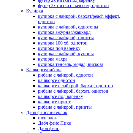
футер 2х нитка под варенку
футер 2х нитка с начесом, однотон
Кулирка
кулирка с лайкрой, бархат/peach эффект,
однотон
кулирка с лайкрой, однотоны
кулирка ажурная/жаккард
кулирка с лайкрой, принты
кулирка 100 хб, однотон
кулирка под варенку
кулирка с лайкрой, купоны
кулирка махра
кулирка тенсель, модал, вискоза
Кашкорсе/рибана
рибана с лайкрой, однотон
кашкорсе однотон
кашкорсе с лайкрой, бархат, однотон
рибана с лайкрой, бархат, однотон
кашкорсе под варенку
кашкорсе принт
рибана с лайкрой, принты
Дабл фэйс/интерлок
интерлок
Дабл фейс Пике
Дабл фейс