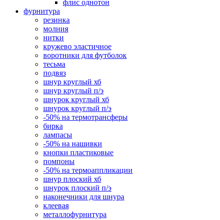
флис однотон
фурнитура
резинка
молния
нитки
кружево эластичное
воротники для футболок
тесьма
подвяз
шнур круглый хб
шнур круглый п/э
шнурок круглый хб
шнурок круглый п/э
-50% на термотрансферы
бирка
лампасы
-50% на нашивки
кнопки пластиковые
помпоны
-50% на термоаппликации
шнур плоский хб
шнурок плоский п/э
наконечники для шнура
клеевая
металлофурнитура