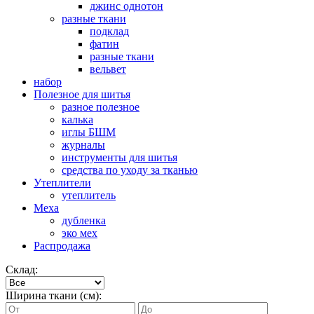
джинс однотон
разные ткани
подклад
фатин
разные ткани
вельвет
набор
Полезное для шитья
разное полезное
калька
иглы БШМ
журналы
инструменты для шитья
средства по уходу за тканью
Утеплители
утеплитель
Меха
дубленка
эко мех
Распродажа
Склад:
Ширина ткани (см):