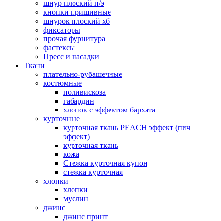
шнур плоский п/э
кнопки пришивные
шнурок плоский хб
фиксаторы
прочая фурнитура
фастексы
Пресс и насадки
Ткани
плательно-рубашечные
костюмные
поливискоза
габардин
хлопок с эффектом бархата
курточные
курточная ткань PEACH эффект (пич
эффект)
курточная ткань
кожа
Стежка курточная купон
стежка курточная
хлопки
хлопки
муслин
джинс
джинс принт