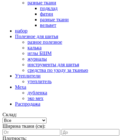
разные ткани
подклад
фатин
разные ткани
вельвет
набор
Полезное для шитья
разное полезное
калька
иглы БШМ
журналы
инструменты для шитья
средства по уходу за тканью
Утеплители
утеплитель
Меха
дубленка
эко мех
Распродажа
Склад:
Ширина ткани (см):
Плотность: