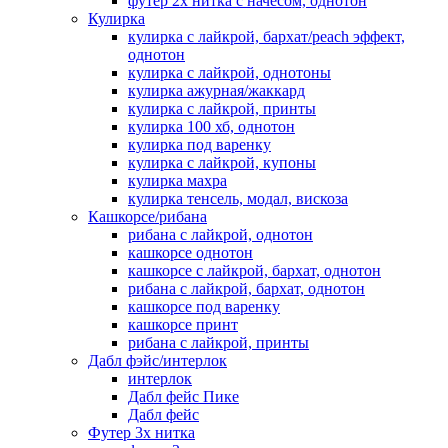
футер 2х нитка с начесом, однотон
Кулирка
кулирка с лайкрой, бархат/peach эффект,
однотон
кулирка с лайкрой, однотоны
кулирка ажурная/жаккард
кулирка с лайкрой, принты
кулирка 100 хб, однотон
кулирка под варенку
кулирка с лайкрой, купоны
кулирка махра
кулирка тенсель, модал, вискоза
Кашкорсе/рибана
рибана с лайкрой, однотон
кашкорсе однотон
кашкорсе с лайкрой, бархат, однотон
рибана с лайкрой, бархат, однотон
кашкорсе под варенку
кашкорсе принт
рибана с лайкрой, принты
Дабл фэйс/интерлок
интерлок
Дабл фейс Пике
Дабл фейс
Футер 3х нитка