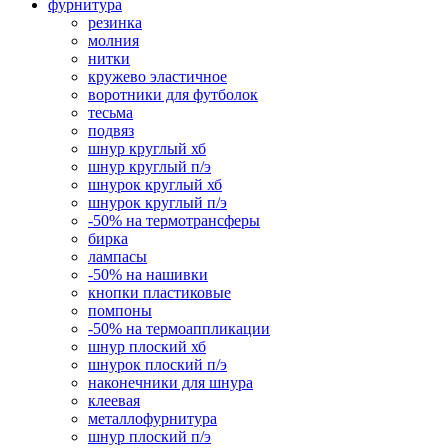
фурнитура
резинка
молния
нитки
кружево эластичное
воротники для футболок
тесьма
подвяз
шнур круглый хб
шнур круглый п/э
шнурок круглый хб
шнурок круглый п/э
-50% на термотрансферы
бирка
лампасы
-50% на нашивки
кнопки пластиковые
помпоны
-50% на термоаппликации
шнур плоский хб
шнурок плоский п/э
наконечники для шнура
клеевая
металлофурнитура
шнур плоский п/э