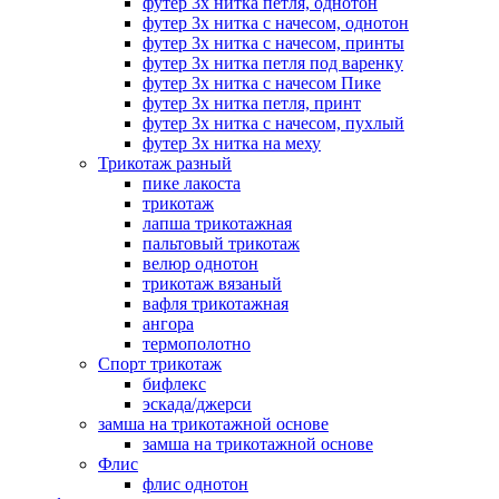
футер 3х нитка петля, однотон
футер 3х нитка с начесом, однотон
футер 3х нитка с начесом, принты
футер 3х нитка петля под варенку
футер 3х нитка с начесом Пике
футер 3х нитка петля, принт
футер 3х нитка с начесом, пухлый
футер 3х нитка на меху
Трикотаж разный
пике лакоста
трикотаж
лапша трикотажная
пальтовый трикотаж
велюр однотон
трикотаж вязаный
вафля трикотажная
ангора
термополотно
Спорт трикотаж
бифлекс
эскада/джерси
замша на трикотажной основе
замша на трикотажной основе
Флис
флис однотон