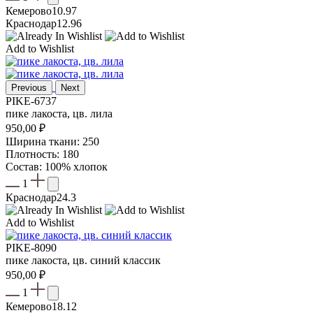
Кемерово
10.97
Краснодар
12.96
Add to Wishlist
Previous
Next
PIKE-6737
пике лакоста, цв. лила
950,00
₽
Ширина ткани: 250
Плотность: 180
Состав: 100% хлопок
1
Краснодар
24.3
Add to Wishlist
PIKE-8090
пике лакоста, цв. синий классик
950,00
₽
1
Кемерово
18.12