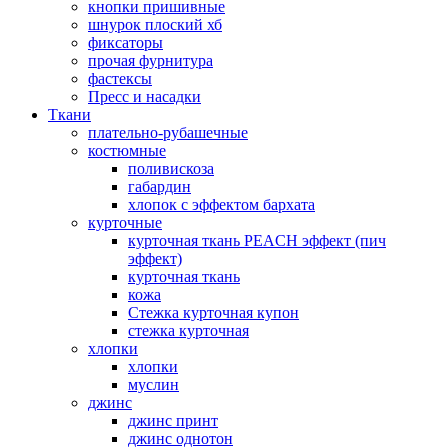
кнопки пришивные
шнурок плоский хб
фиксаторы
прочая фурнитура
фастексы
Пресс и насадки
Ткани
плательно-рубашечные
костюмные
поливискоза
габардин
хлопок с эффектом бархата
курточные
курточная ткань PEACH эффект (пич
эффект)
курточная ткань
кожа
Стежка курточная купон
стежка курточная
хлопки
хлопки
муслин
джинс
джинс принт
джинс однотон