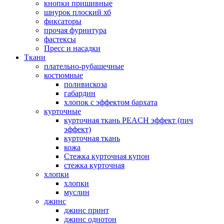
кнопки пришивные
шнурок плоский хб
фиксаторы
прочая фурнитура
фастексы
Пресс и насадки
Ткани
плательно-рубашечные
костюмные
поливискоза
габардин
хлопок с эффектом бархата
курточные
курточная ткань PEACH эффект (пич
эффект)
курточная ткань
кожа
Стежка курточная купон
стежка курточная
хлопки
хлопки
муслин
джинс
джинс принт
джинс однотон