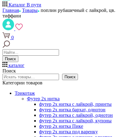
Каталог
В пути
Главная
Товары
поплин рубашечный с лайкрой, цв.
тиффани
0
Поиск
каталог
Поиск
Поиск
Категории товаров
Трикотаж
Футер 2х нитка
футер 2х нитка с лайкрой, принты
футер 2х нитка бархат, однотон
футер 2х нитка с лайкрой, однотон
футер 2х нитка с лайкрой, купоны
футер 2х нитка Пике
футер 2х нитка под варенку