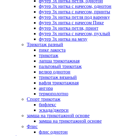
футер 3х нитка петля, однотон
футер 3х нитка с начесом, однотон
футер 3х нитка с начесом, принты
футер 3х нитка петля под варенку
футер 3х нитка с начесом Пике
футер 3х нитка петля, принт
футер 3х нитка с начесом, пухлый
футер 3х нитка на меху
Трикотаж разный
пике лакоста
трикотаж
лапша трикотажная
пальтовый трикотаж
велюр однотон
трикотаж вязаный
вафля трикотажная
ангора
термополотно
Спорт трикотаж
бифлекс
эскада/джерси
замша на трикотажной основе
замша на трикотажной основе
Флис
флис однотон