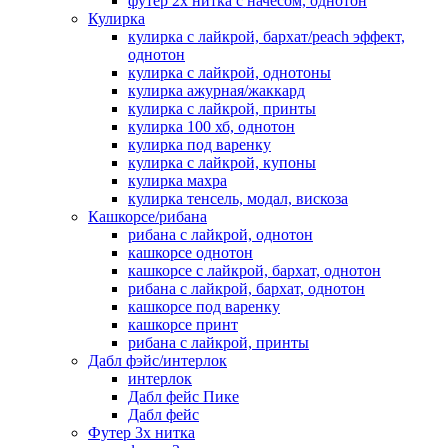
футер 2х нитка с начесом, однотон
Кулирка
кулирка с лайкрой, бархат/peach эффект,
однотон
кулирка с лайкрой, однотоны
кулирка ажурная/жаккард
кулирка с лайкрой, принты
кулирка 100 хб, однотон
кулирка под варенку
кулирка с лайкрой, купоны
кулирка махра
кулирка тенсель, модал, вискоза
Кашкорсе/рибана
рибана с лайкрой, однотон
кашкорсе однотон
кашкорсе с лайкрой, бархат, однотон
рибана с лайкрой, бархат, однотон
кашкорсе под варенку
кашкорсе принт
рибана с лайкрой, принты
Дабл фэйс/интерлок
интерлок
Дабл фейс Пике
Дабл фейс
Футер 3х нитка