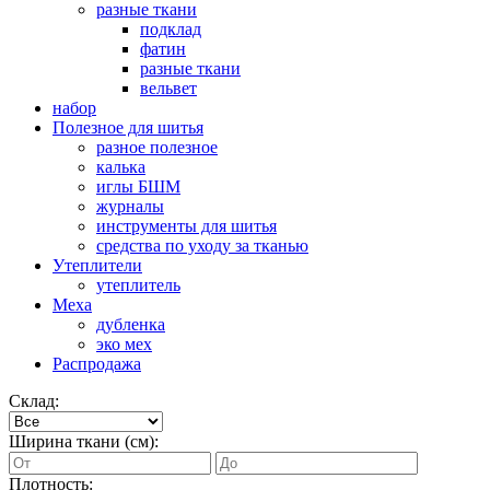
разные ткани
подклад
фатин
разные ткани
вельвет
набор
Полезное для шитья
разное полезное
калька
иглы БШМ
журналы
инструменты для шитья
средства по уходу за тканью
Утеплители
утеплитель
Меха
дубленка
эко мех
Распродажа
Склад:
Ширина ткани (см):
Плотность: