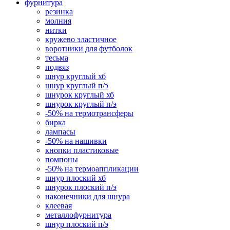
фурнитура
резинка
молния
нитки
кружево эластичное
воротники для футболок
тесьма
подвяз
шнур круглый хб
шнур круглый п/э
шнурок круглый хб
шнурок круглый п/э
-50% на термотрансферы
бирка
лампасы
-50% на нашивки
кнопки пластиковые
помпоны
-50% на термоаппликации
шнур плоский хб
шнурок плоский п/э
наконечники для шнура
клеевая
металлофурнитура
шнур плоский п/э