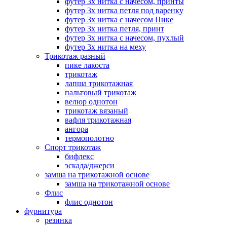
футер 3х нитка с начесом, принты
футер 3х нитка петля под варенку
футер 3х нитка с начесом Пике
футер 3х нитка петля, принт
футер 3х нитка с начесом, пухлый
футер 3х нитка на меху
Трикотаж разный
пике лакоста
трикотаж
лапша трикотажная
пальтовый трикотаж
велюр однотон
трикотаж вязаный
вафля трикотажная
ангора
термополотно
Спорт трикотаж
бифлекс
эскада/джерси
замша на трикотажной основе
замша на трикотажной основе
Флис
флис однотон
фурнитура
резинка