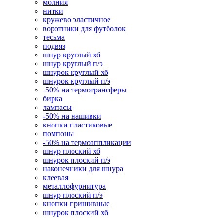
молния
нитки
кружево эластичное
воротники для футболок
тесьма
подвяз
шнур круглый хб
шнур круглый п/э
шнурок круглый хб
шнурок круглый п/э
-50% на термотрансферы
бирка
лампасы
-50% на нашивки
кнопки пластиковые
помпоны
-50% на термоаппликации
шнур плоский хб
шнурок плоский п/э
наконечники для шнура
клеевая
металлофурнитура
шнур плоский п/э
кнопки пришивные
шнурок плоский хб