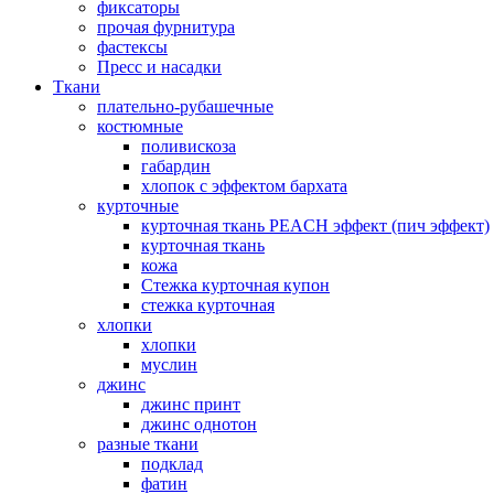
фиксаторы
прочая фурнитура
фастексы
Пресс и насадки
Ткани
плательно-рубашечные
костюмные
поливискоза
габардин
хлопок с эффектом бархата
курточные
курточная ткань PEACH эффект (пич эффект)
курточная ткань
кожа
Стежка курточная купон
стежка курточная
хлопки
хлопки
муслин
джинс
джинс принт
джинс однотон
разные ткани
подклад
фатин