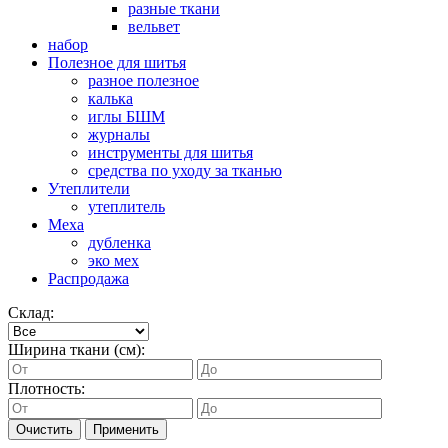
разные ткани
вельвет
набор
Полезное для шитья
разное полезное
калька
иглы БШМ
журналы
инструменты для шитья
средства по уходу за тканью
Утеплители
утеплитель
Меха
дубленка
эко мех
Распродажа
Склад:
Ширина ткани (см):
Плотность:
Очистить
Применить