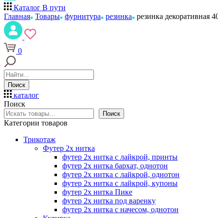
Каталог
В пути
Главная
Товары
фурнитура
резинка
резинка декоративная 4
0
Поиск
каталог
Поиск
Поиск
Категории товаров
Трикотаж
Футер 2х нитка
футер 2х нитка с лайкрой, принты
футер 2х нитка бархат, однотон
футер 2х нитка с лайкрой, однотон
футер 2х нитка с лайкрой, купоны
футер 2х нитка Пике
футер 2х нитка под варенку
футер 2х нитка с начесом, однотон