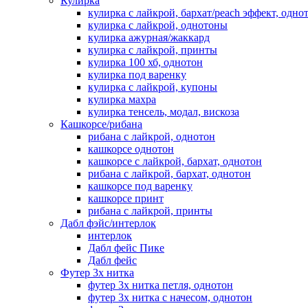
Кулирка
кулирка с лайкрой, бархат/peach эффект, одно
кулирка с лайкрой, однотоны
кулирка ажурная/жаккард
кулирка с лайкрой, принты
кулирка 100 хб, однотон
кулирка под варенку
кулирка с лайкрой, купоны
кулирка махра
кулирка тенсель, модал, вискоза
Кашкорсе/рибана
рибана с лайкрой, однотон
кашкорсе однотон
кашкорсе с лайкрой, бархат, однотон
рибана с лайкрой, бархат, однотон
кашкорсе под варенку
кашкорсе принт
рибана с лайкрой, принты
Дабл фэйс/интерлок
интерлок
Дабл фейс Пике
Дабл фейс
Футер 3х нитка
футер 3х нитка петля, однотон
футер 3х нитка с начесом, однотон