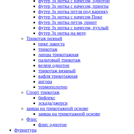
футер 3х нитка с начесом, однотон
футер 3х нитка с начесом, принты
футер 3х нитка петля под варенку
футер 3х нитка с начесом Пике
футер 3х нитка петля, принт
футер 3х нитка с начесом, пухлый
футер 3х нитка на меху
Трикотаж разный
пике лакоста
трикотаж
лапша трикотажная
пальтовый трикотаж
велюр однотон
трикотаж вязаный
вафля трикотажная
ангора
термополотно
Спорт трикотаж
бифлекс
эскада/джерси
замша на трикотажной основе
замша на трикотажной основе
Флис
флис однотон
фурнитура