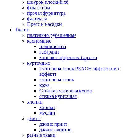
шнурок плоский хб
фиксаторы
прочая фурнитура
фастексы
Пресс и насадки
Ткани
плательно-рубашечные
костюмные
поливискоза
габардин
хлопок с эффектом бархата
курточные
курточная ткань PEACH эффект (пич
эффект)
курточная ткань
кожа
Стежка курточная купон
стежка курточная
хлопки
хлопки
муслин
джинс
джинс принт
джинс однотон
разные ткани