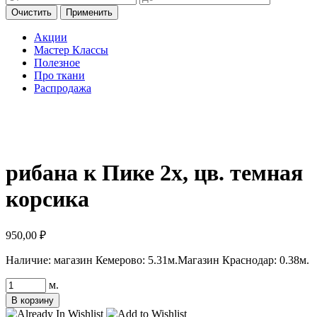
Очистить
Применить
Акции
Мастер Классы
Полезное
Про ткани
Распродажа
рибана к Пике 2х, цв. темная
корсика
950,00
₽
Наличие:
магазин Кемерово: 5.31м.
Магазин Краснодар: 0.38м.
Количество
м.
товара
В корзину
рибана