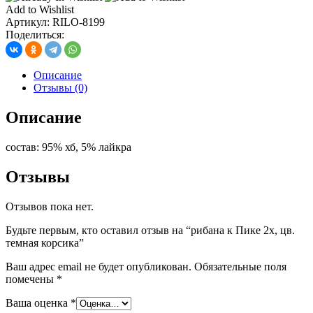
к
Add to Wishlist
Пике
Артикул:
RILO-8199
2х,
Поделиться:
цв.
темная
корсика
Описание
Отзывы (0)
Описание
состав: 95% хб, 5% лайкра
Отзывы
Отзывов пока нет.
Будьте первым, кто оставил отзыв на “рибана к Пике 2х, цв.
темная корсика”
Ваш адрес email не будет опубликован.
Обязательные поля
помечены
*
Ваша оценка
*