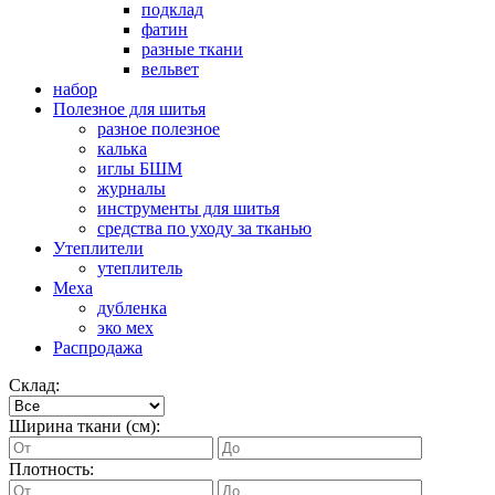
подклад
фатин
разные ткани
вельвет
набор
Полезное для шитья
разное полезное
калька
иглы БШМ
журналы
инструменты для шитья
средства по уходу за тканью
Утеплители
утеплитель
Меха
дубленка
эко мех
Распродажа
Склад:
Ширина ткани (см):
Плотность: