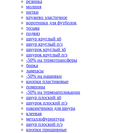
резинка
молния
нитки
кружево эластичное
воротники для футболок
тесьма
подвяз
шнур круглый хб
шнур круглый п/э
шнурок круглый хб
шнурок круглый п/э
-50% на термотрансферы
бирка
лампасы
-50% на нашивки
кнопки пластиковые
помпоны
-50% на термоаппликации
шнур плоский хб
шнурок плоский п/э
наконечники для шнура
клеевая
металлофурнитура
шнур плоский п/э
кнопки пришивные