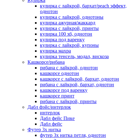
Кулирка
кулирка с лайкрой, бархат/peach эффект,
однотон
кулирка с лайкрой, однотоны
кулирка ажурная/жаккард
кулирка с лайкрой, принты
кулирка 100 хб, однотон
кулирка под варенку
кулирка с лайкрой, купоны
кулирка махра
кулирка тенсель, модал, вискоза
Кашкорсе/рибана
рибана с лайкрой, однотон
кашкорсе однотон
кашкорсе с лайкрой, бархат, однотон
рибана с лайкрой, бархат, однотон
кашкорсе под варенку
кашкорсе принт
рибана с лайкрой, принты
Дабл фэйс/интерлок
интерлок
Дабл фейс Пике
Дабл фейс
Футер 3х нитка
футер 3х нитка петля, однотон