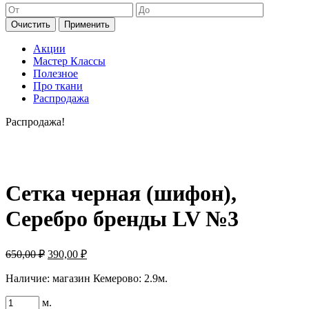
Очистить
Применить
Акции
Мастер Классы
Полезное
Про ткани
Распродажа
Распродажа!
Сетка черная (шифон),
Серебро бренды LV №3
Первоначальная
Текущая
650,00
₽
390,00
₽
цена
цена:
составляла
Наличие:
магазин Кемерово: 2.9м.
390,00 ₽.
650,00 ₽.
Количество
м.