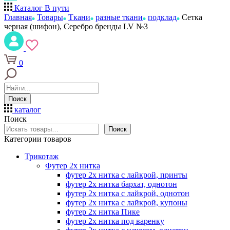
Каталог
В пути
Главная
Товары
Ткани
разные ткани
подклад
Сетка
черная (шифон), Серебро бренды LV №3
0
Поиск
каталог
Поиск
Поиск
Категории товаров
Трикотаж
Футер 2х нитка
футер 2х нитка с лайкрой, принты
футер 2х нитка бархат, однотон
футер 2х нитка с лайкрой, однотон
футер 2х нитка с лайкрой, купоны
футер 2х нитка Пике
футер 2х нитка под варенку