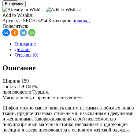
товара
В корзину
Сетка
черная
Add to Wishlist
(шифон),
Артикул:
SECH-3254
Категория:
подклад
Серебро
Поделиться:
бренды
LV
№3
Описание
Детали
Отзывы (0)
Описание
Ширина 150
состав ПЭ 100%.
производство Турция.
Мягкая ткань, с прочным нанесением.
Шифон можно смело назвать одним из самых любимых видов
ткани, предпочитаемых стильными, изысканными девушками
и женщинами. Завораживающий своей невесомостью
полупрозрачный материал стойко удерживает лидирующие
позиции в сфере производства в основном женской одежды.