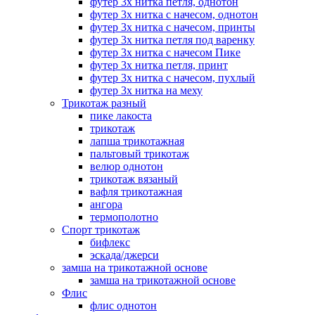
футер 3х нитка петля, однотон
футер 3х нитка с начесом, однотон
футер 3х нитка с начесом, принты
футер 3х нитка петля под варенку
футер 3х нитка с начесом Пике
футер 3х нитка петля, принт
футер 3х нитка с начесом, пухлый
футер 3х нитка на меху
Трикотаж разный
пике лакоста
трикотаж
лапша трикотажная
пальтовый трикотаж
велюр однотон
трикотаж вязаный
вафля трикотажная
ангора
термополотно
Спорт трикотаж
бифлекс
эскада/джерси
замша на трикотажной основе
замша на трикотажной основе
Флис
флис однотон