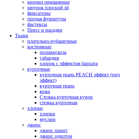
кнопки пришивные
шнурок плоский хб
фиксаторы
прочая фурнитура
фастексы
Пресс и насадки
Ткани
плательно-рубашечные
костюмные
поливискоза
габардин
хлопок с эффектом бархата
курточные
курточная ткань PEACH эффект (пич
эффект)
курточная ткань
кожа
Стежка курточная купон
стежка курточная
хлопки
хлопки
муслин
джинс
джинс принт
джинс однотон