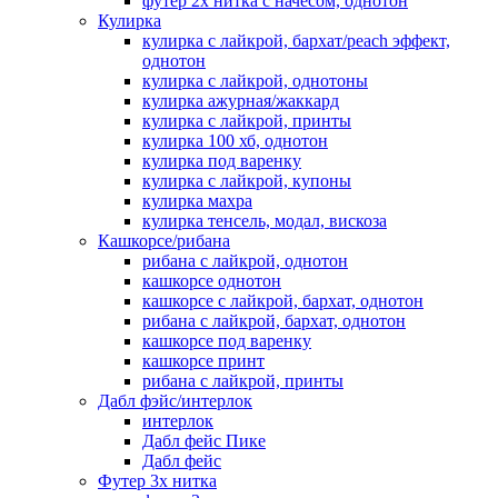
футер 2х нитка с начесом, однотон
Кулирка
кулирка с лайкрой, бархат/peach эффект,
однотон
кулирка с лайкрой, однотоны
кулирка ажурная/жаккард
кулирка с лайкрой, принты
кулирка 100 хб, однотон
кулирка под варенку
кулирка с лайкрой, купоны
кулирка махра
кулирка тенсель, модал, вискоза
Кашкорсе/рибана
рибана с лайкрой, однотон
кашкорсе однотон
кашкорсе с лайкрой, бархат, однотон
рибана с лайкрой, бархат, однотон
кашкорсе под варенку
кашкорсе принт
рибана с лайкрой, принты
Дабл фэйс/интерлок
интерлок
Дабл фейс Пике
Дабл фейс
Футер 3х нитка