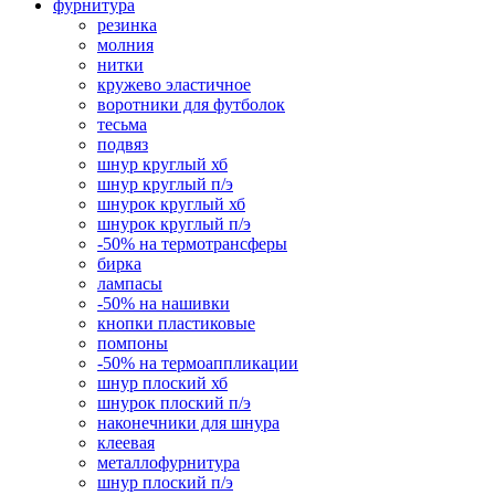
фурнитура
резинка
молния
нитки
кружево эластичное
воротники для футболок
тесьма
подвяз
шнур круглый хб
шнур круглый п/э
шнурок круглый хб
шнурок круглый п/э
-50% на термотрансферы
бирка
лампасы
-50% на нашивки
кнопки пластиковые
помпоны
-50% на термоаппликации
шнур плоский хб
шнурок плоский п/э
наконечники для шнура
клеевая
металлофурнитура
шнур плоский п/э