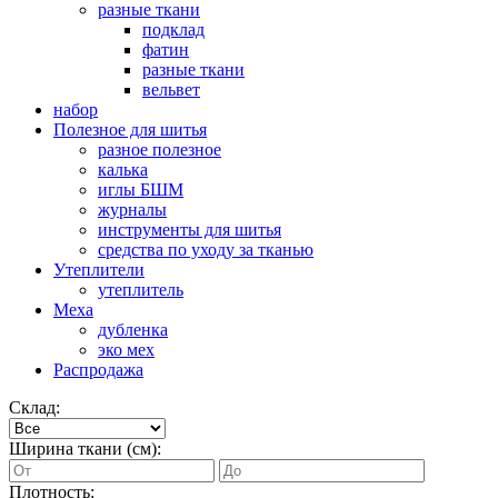
разные ткани
подклад
фатин
разные ткани
вельвет
набор
Полезное для шитья
разное полезное
калька
иглы БШМ
журналы
инструменты для шитья
средства по уходу за тканью
Утеплители
утеплитель
Меха
дубленка
эко мех
Распродажа
Склад:
Ширина ткани (см):
Плотность: