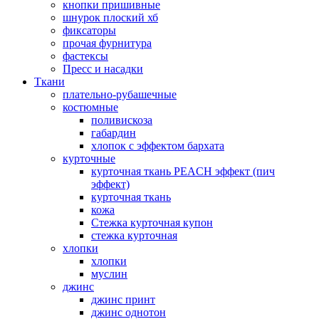
кнопки пришивные
шнурок плоский хб
фиксаторы
прочая фурнитура
фастексы
Пресс и насадки
Ткани
плательно-рубашечные
костюмные
поливискоза
габардин
хлопок с эффектом бархата
курточные
курточная ткань PEACH эффект (пич
эффект)
курточная ткань
кожа
Стежка курточная купон
стежка курточная
хлопки
хлопки
муслин
джинс
джинс принт
джинс однотон