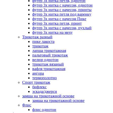
футер 3х нитка петля, однотон
футер 3х нитка с начесом, однотон
футер 3х нитка с начесом, принты
футер 3х нитка петля под варенку
футер 3х нитка с начесом Пике
футер 3х нитка петля, принт
футер 3х нитка с начесом, пухлый
футер 3х нитка на меху
Трикотаж разный
пике лакоста
трикотаж
лапша трикотажная
пальтовый трикотаж
велюр однотон
трикотаж вязаный
вафля трикотажная
ангора
термополотно
Спорт трикотаж
бифлекс
эскада/джерси
замша на трикотажной основе
замша на трикотажной основе
Флис
флис однотон