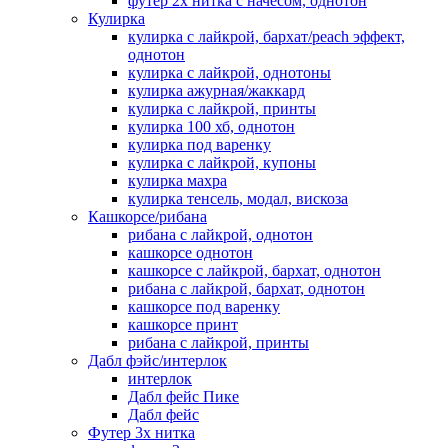
футер 2х нитка с начесом, однотон
Кулирка
кулирка с лайкрой, бархат/peach эффект,
однотон
кулирка с лайкрой, однотоны
кулирка ажурная/жаккард
кулирка с лайкрой, принты
кулирка 100 хб, однотон
кулирка под варенку
кулирка с лайкрой, купоны
кулирка махра
кулирка тенсель, модал, вискоза
Кашкорсе/рибана
рибана с лайкрой, однотон
кашкорсе однотон
кашкорсе с лайкрой, бархат, однотон
рибана с лайкрой, бархат, однотон
кашкорсе под варенку
кашкорсе принт
рибана с лайкрой, принты
Дабл фэйс/интерлок
интерлок
Дабл фейс Пике
Дабл фейс
Футер 3х нитка