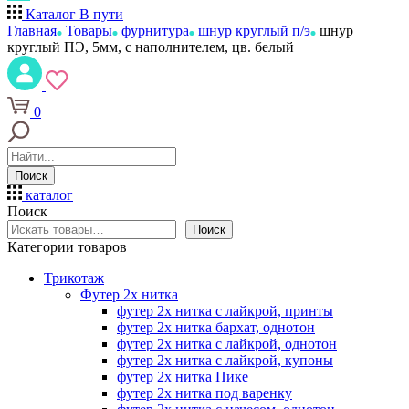
Каталог
В пути
Главная
Товары
фурнитура
шнур круглый п/э
шнур
круглый ПЭ, 5мм, с наполнителем, цв. белый
0
Поиск
каталог
Поиск
Поиск
Категории товаров
Трикотаж
Футер 2х нитка
футер 2х нитка с лайкрой, принты
футер 2х нитка бархат, однотон
футер 2х нитка с лайкрой, однотон
футер 2х нитка с лайкрой, купоны
футер 2х нитка Пике
футер 2х нитка под варенку