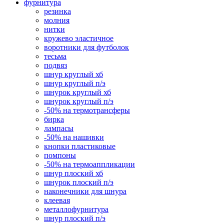
фурнитура
резинка
молния
нитки
кружево эластичное
воротники для футболок
тесьма
подвяз
шнур круглый хб
шнур круглый п/э
шнурок круглый хб
шнурок круглый п/э
-50% на термотрансферы
бирка
лампасы
-50% на нашивки
кнопки пластиковые
помпоны
-50% на термоаппликации
шнур плоский хб
шнурок плоский п/э
наконечники для шнура
клеевая
металлофурнитура
шнур плоский п/э