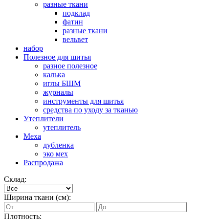
разные ткани
подклад
фатин
разные ткани
вельвет
набор
Полезное для шитья
разное полезное
калька
иглы БШМ
журналы
инструменты для шитья
средства по уходу за тканью
Утеплители
утеплитель
Меха
дубленка
эко мех
Распродажа
Склад:
Ширина ткани (см):
Плотность: