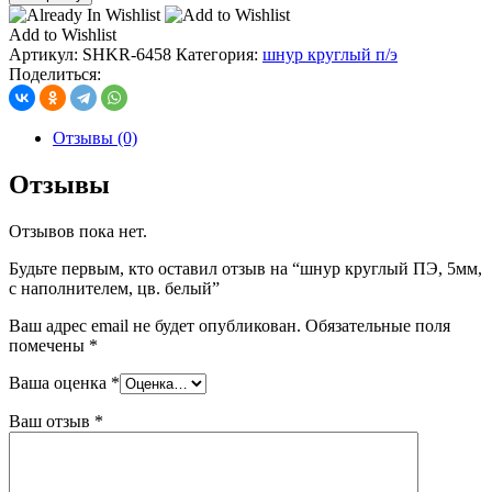
шнур
круглый
Add to Wishlist
ПЭ,
Артикул:
SHKR-6458
Категория:
шнур круглый п/э
5мм,
Поделиться:
с
наполнителем,
цв.
Отзывы (0)
белый
Отзывы
Отзывов пока нет.
Будьте первым, кто оставил отзыв на “шнур круглый ПЭ, 5мм,
с наполнителем, цв. белый”
Ваш адрес email не будет опубликован.
Обязательные поля
помечены
*
Ваша оценка
*
Ваш отзыв
*