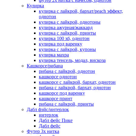
футер 2х нитка с начесом, однотон
Кулирка
кулирка с лайкрой, бархат/peach эффект,
однотон
кулирка с лайкрой, однотоны
кулирка ажурная/жаккард
кулирка с лайкрой, принты
кулирка 100 хб, однотон
кулирка под варенку
кулирка с лайкрой, купоны
кулирка махра
кулирка тенсель, модал, вискоза
Кашкорсе/рибана
рибана с лайкрой, однотон
кашкорсе однотон
кашкорсе с лайкрой, бархат, однотон
рибана с лайкрой, бархат, однотон
кашкорсе под варенку
кашкорсе принт
рибана с лайкрой, принты
Дабл фэйс/интерлок
интерлок
Дабл фейс Пике
Дабл фейс
Футер 3х нитка