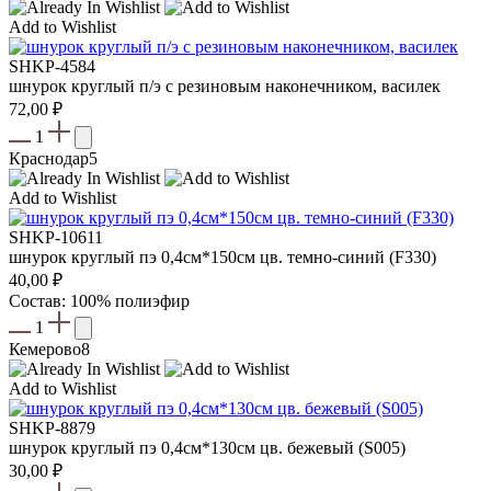
Add to Wishlist
SHKP-4584
шнурок круглый п/э с резиновым наконечником, василек
72,00
₽
1
Краснодар
5
Add to Wishlist
SHKP-10611
шнурок круглый пэ 0,4см*150см цв. темно-синий (F330)
40,00
₽
Состав: 100% полиэфир
1
Кемерово
8
Add to Wishlist
SHKP-8879
шнурок круглый пэ 0,4см*130см цв. бежевый (S005)
30,00
₽