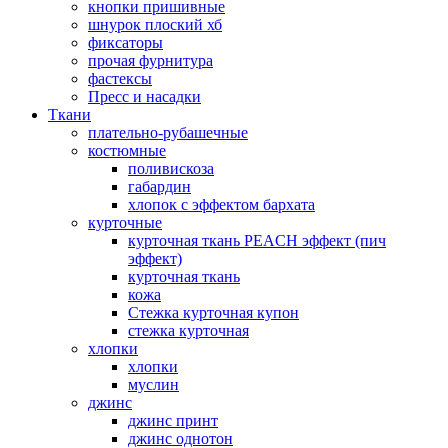
кнопки пришивные
шнурок плоский хб
фиксаторы
прочая фурнитура
фастексы
Пресс и насадки
Ткани
плательно-рубашечные
костюмные
поливискоза
габардин
хлопок с эффектом бархата
курточные
курточная ткань PEACH эффект (пич
эффект)
курточная ткань
кожа
Стежка курточная купон
стежка курточная
хлопки
хлопки
муслин
джинс
джинс принт
джинс однотон