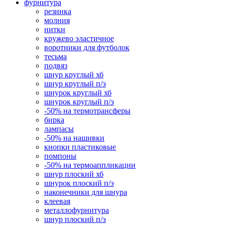
фурнитура
резинка
молния
нитки
кружево эластичное
воротники для футболок
тесьма
подвяз
шнур круглый хб
шнур круглый п/э
шнурок круглый хб
шнурок круглый п/э
-50% на термотрансферы
бирка
лампасы
-50% на нашивки
кнопки пластиковые
помпоны
-50% на термоаппликации
шнур плоский хб
шнурок плоский п/э
наконечники для шнура
клеевая
металлофурнитура
шнур плоский п/э