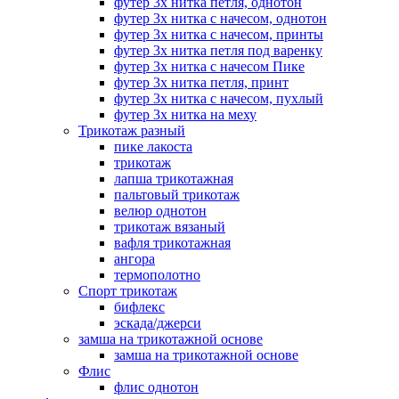
футер 3х нитка петля, однотон
футер 3х нитка с начесом, однотон
футер 3х нитка с начесом, принты
футер 3х нитка петля под варенку
футер 3х нитка с начесом Пике
футер 3х нитка петля, принт
футер 3х нитка с начесом, пухлый
футер 3х нитка на меху
Трикотаж разный
пике лакоста
трикотаж
лапша трикотажная
пальтовый трикотаж
велюр однотон
трикотаж вязаный
вафля трикотажная
ангора
термополотно
Спорт трикотаж
бифлекс
эскада/джерси
замша на трикотажной основе
замша на трикотажной основе
Флис
флис однотон