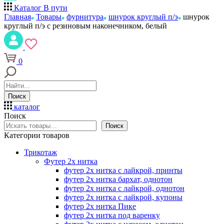
Каталог
В пути
Главная
Товары
фурнитура
шнурок круглый п/э
шнурок
круглый п/э с резиновым наконечником, белый
0
Поиск
каталог
Поиск
Поиск
Категории товаров
Трикотаж
Футер 2х нитка
футер 2х нитка с лайкрой, принты
футер 2х нитка бархат, однотон
футер 2х нитка с лайкрой, однотон
футер 2х нитка с лайкрой, купоны
футер 2х нитка Пике
футер 2х нитка под варенку