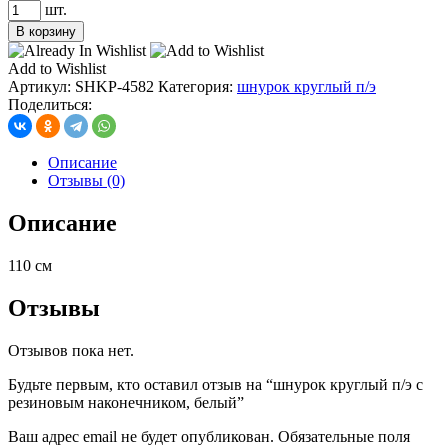
Количество
шт.
товара
В корзину
шнурок
круглый
Add to Wishlist
п/
Артикул:
SHKP-4582
Категория:
шнурок круглый п/э
э
Поделиться:
с
резиновым
наконечником,
Описание
белый
Отзывы (0)
Описание
110 см
Отзывы
Отзывов пока нет.
Будьте первым, кто оставил отзыв на “шнурок круглый п/э с
резиновым наконечником, белый”
Ваш адрес email не будет опубликован.
Обязательные поля