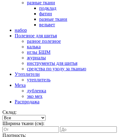
разные ткани
подклад
фатин
разные ткани
вельвет
набор
Полезное для шитья
разное полезное
калька
иглы БШМ
журналы
инструменты для шитья
средства по уходу за тканью
Утеплители
утеплитель
Меха
дубленка
эко мех
Распродажа
Склад:
Ширина ткани (см):
Плотность: