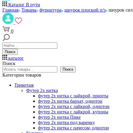
Каталог
В пути
Главная
Товары
фурнитура
шнурок плоский п/э
шнурок сил
0
Поиск
каталог
Поиск
Поиск
Категории товаров
Трикотаж
Футер 2х нитка
футер 2х нитка с лайкрой, принты
футер 2х нитка бархат, однотон
футер 2х нитка с лайкрой, однотон
футер 2х нитка с лайкрой, купоны
футер 2х нитка Пике
футер 2х нитка под варенку
футер 2х нитка с начесом, однотон