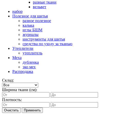
разные ткани
вельвет
набор
Полезное для шитья
разное полезное
калька
иглы БШМ
журналы
инструменты для шитья
средства по уходу за тканью
Утеплители
утеплитель
Меха
дубленка
эко мех
Распродажа
Склад:
Ширина ткани (см):
Плотность:
Очистить
Применить