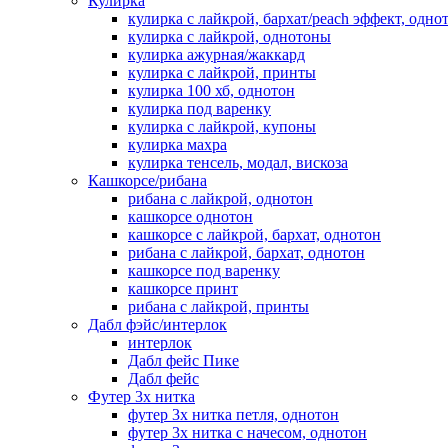
Кулирка
кулирка с лайкрой, бархат/peach эффект, одно
кулирка с лайкрой, однотоны
кулирка ажурная/жаккард
кулирка с лайкрой, принты
кулирка 100 хб, однотон
кулирка под варенку
кулирка с лайкрой, купоны
кулирка махра
кулирка тенсель, модал, вискоза
Кашкорсе/рибана
рибана с лайкрой, однотон
кашкорсе однотон
кашкорсе с лайкрой, бархат, однотон
рибана с лайкрой, бархат, однотон
кашкорсе под варенку
кашкорсе принт
рибана с лайкрой, принты
Дабл фэйс/интерлок
интерлок
Дабл фейс Пике
Дабл фейс
Футер 3х нитка
футер 3х нитка петля, однотон
футер 3х нитка с начесом, однотон