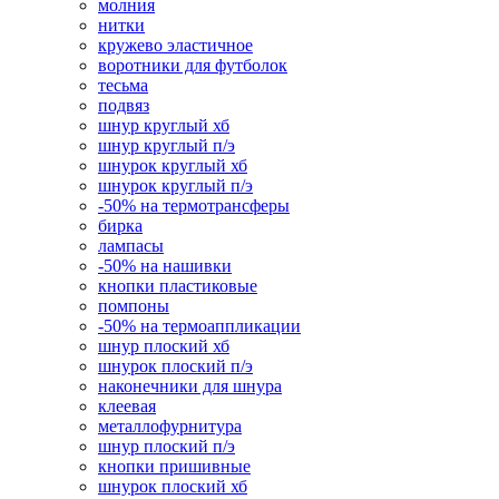
молния
нитки
кружево эластичное
воротники для футболок
тесьма
подвяз
шнур круглый хб
шнур круглый п/э
шнурок круглый хб
шнурок круглый п/э
-50% на термотрансферы
бирка
лампасы
-50% на нашивки
кнопки пластиковые
помпоны
-50% на термоаппликации
шнур плоский хб
шнурок плоский п/э
наконечники для шнура
клеевая
металлофурнитура
шнур плоский п/э
кнопки пришивные
шнурок плоский хб