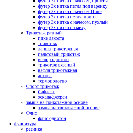
футер 3х нитка с начесом, принты
футер 3х нитка петля под варенку
футер 3х нитка с начесом Пике
футер 3х нитка петля, принт
футер 3х нитка с начесом, пухлый
футер 3х нитка на меху
Трикотаж разный
пике лакоста
трикотаж
лапша трикотажная
пальтовый трикотаж
велюр однотон
трикотаж вязаный
вафля трикотажная
ангора
термополотно
Спорт трикотаж
бифлекс
эскада/джерси
замша на трикотажной основе
замша на трикотажной основе
Флис
флис однотон
фурнитура
резинка