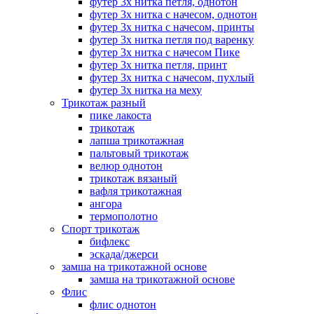
футер 3х нитка петля, однотон
футер 3х нитка с начесом, однотон
футер 3х нитка с начесом, принты
футер 3х нитка петля под варенку
футер 3х нитка с начесом Пике
футер 3х нитка петля, принт
футер 3х нитка с начесом, пухлый
футер 3х нитка на меху
Трикотаж разный
пике лакоста
трикотаж
лапша трикотажная
пальтовый трикотаж
велюр однотон
трикотаж вязаный
вафля трикотажная
ангора
термополотно
Спорт трикотаж
бифлекс
эскада/джерси
замша на трикотажной основе
замша на трикотажной основе
Флис
флис однотон