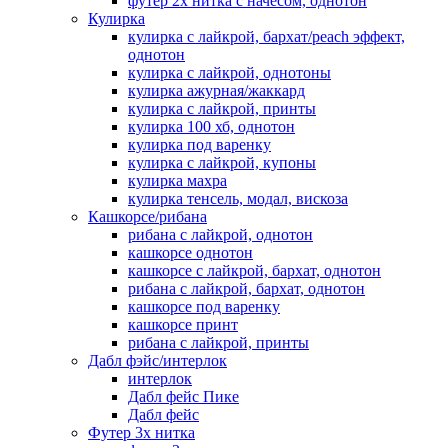
футер 2х нитка с начесом, однотон
Кулирка
кулирка с лайкрой, бархат/peach эффект,
однотон
кулирка с лайкрой, однотоны
кулирка ажурная/жаккард
кулирка с лайкрой, принты
кулирка 100 хб, однотон
кулирка под варенку
кулирка с лайкрой, купоны
кулирка махра
кулирка тенсель, модал, вискоза
Кашкорсе/рибана
рибана с лайкрой, однотон
кашкорсе однотон
кашкорсе с лайкрой, бархат, однотон
рибана с лайкрой, бархат, однотон
кашкорсе под варенку
кашкорсе принт
рибана с лайкрой, принты
Дабл фэйс/интерлок
интерлок
Дабл фейс Пике
Дабл фейс
Футер 3х нитка