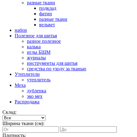
разные ткани
подклад
фатин
разные ткани
вельвет
набор
Полезное для шитья
разное полезное
калька
иглы БШМ
журналы
инструменты для шитья
средства по уходу за тканью
Утеплители
утеплитель
Меха
дубленка
эко мех
Распродажа
Склад:
Ширина ткани (см):
Плотность: