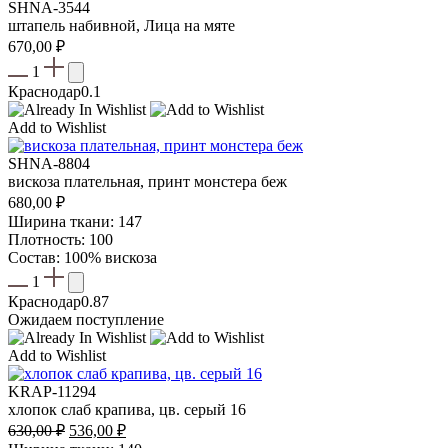
SHNA-3544
штапель набивной, Лица на мяте
670,00
₽
1
Краснодар
0.1
Add to Wishlist
SHNA-8804
вискоза плательная, принт монстера беж
680,00
₽
Ширина ткани: 147
Плотность: 100
Состав: 100% вискоза
1
Краснодар
0.87
Ожидаем поступление
Add to Wishlist
KRAP-11294
хлопок слаб крапива, цв. серый 16
Первоначальная
Текущая
630,00
₽
536,00
₽
цена
цена: