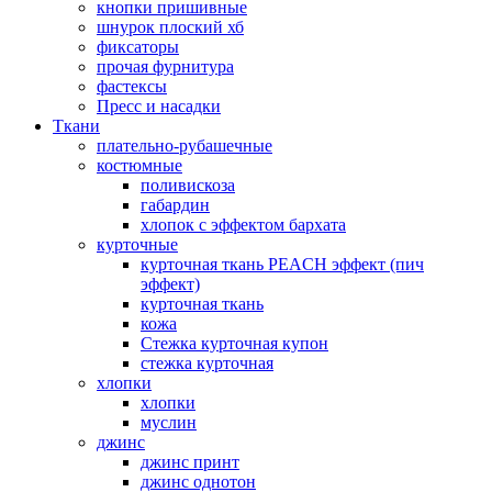
кнопки пришивные
шнурок плоский хб
фиксаторы
прочая фурнитура
фастексы
Пресс и насадки
Ткани
плательно-рубашечные
костюмные
поливискоза
габардин
хлопок с эффектом бархата
курточные
курточная ткань PEACH эффект (пич
эффект)
курточная ткань
кожа
Стежка курточная купон
стежка курточная
хлопки
хлопки
муслин
джинс
джинс принт
джинс однотон