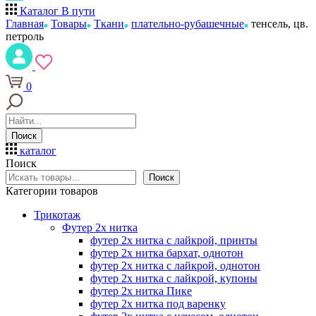
Каталог
В пути
Главная
Товары
Ткани
плательно-рубашечные
тенсель, цв.
петроль
0
Поиск
каталог
Поиск
Поиск
Категории товаров
Трикотаж
Футер 2х нитка
футер 2х нитка с лайкрой, принты
футер 2х нитка бархат, однотон
футер 2х нитка с лайкрой, однотон
футер 2х нитка с лайкрой, купоны
футер 2х нитка Пике
футер 2х нитка под варенку