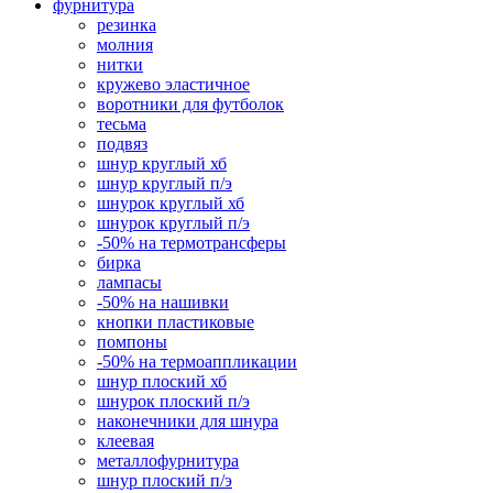
фурнитура
резинка
молния
нитки
кружево эластичное
воротники для футболок
тесьма
подвяз
шнур круглый хб
шнур круглый п/э
шнурок круглый хб
шнурок круглый п/э
-50% на термотрансферы
бирка
лампасы
-50% на нашивки
кнопки пластиковые
помпоны
-50% на термоаппликации
шнур плоский хб
шнурок плоский п/э
наконечники для шнура
клеевая
металлофурнитура
шнур плоский п/э