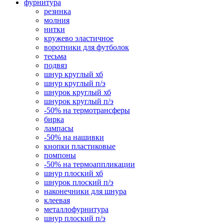
фурнитура
резинка
молния
нитки
кружево эластичное
воротники для футболок
тесьма
подвяз
шнур круглый хб
шнур круглый п/э
шнурок круглый хб
шнурок круглый п/э
-50% на термотрансферы
бирка
лампасы
-50% на нашивки
кнопки пластиковые
помпоны
-50% на термоаппликации
шнур плоский хб
шнурок плоский п/э
наконечники для шнура
клеевая
металлофурнитура
шнур плоский п/э