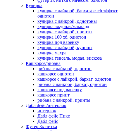
футер 2х нитка с начесом, однотон
Кулирка
кулирка с лайкрой, бархат/peach эффект,
однотон
кулирка с лайкрой, однотоны
кулирка ажурная/жаккард
кулирка с лайкрой, принты
кулирка 100 хб, однотон
кулирка под варенку
кулирка с лайкрой, купоны
кулирка махра
кулирка тенсель, модал, вискоза
Кашкорсе/рибана
рибана с лайкрой, однотон
кашкорсе однотон
кашкорсе с лайкрой, бархат, однотон
рибана с лайкрой, бархат, однотон
кашкорсе под варенку
кашкорсе принт
рибана с лайкрой, принты
Дабл фэйс/интерлок
интерлок
Дабл фейс Пике
Дабл фейс
Футер 3х нитка