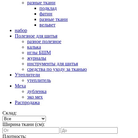
разные ткани
подклад
фатин
разные ткани
вельвет
набор
Полезное для шитья
разное полезное
калька
иглы БШМ
журналы
инструменты для шитья
средства по уходу за тканью
Утеплители
утеплитель
Меха
дубленка
эко мех
Распродажа
Склад:
Ширина ткани (см):
Плотность: