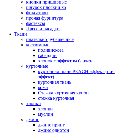
кнопки пришивные
шнурок плоский хб
фиксаторы
прочая фурнитура
фастексы
Пресс и насадки
Ткани
плательно-рубашечные
костюмные
поливискоза
габардин
хлопок с эффектом бархата
курточные
курточная ткань PEACH эффект (пич
эффект)
курточная ткань
кожа
Стежка курточная купон
стежка курточная
хлопки
хлопки
муслин
джинс
джинс принт
джинс однотон