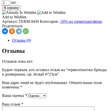
Количество
шт.
товара
В корзину
термоэтикетки
Бренды
Add to Wishlist
и
Артикул:
TERM-9450
Категория:
-50% на термотрансферы
размерники,
Поделиться:
цв.
белый
6*23см
Отзывы (0)
Отзывы
Отзывов пока нет.
Будьте первым, кто оставил отзыв на “термоэтикетки Бренды
и размерники, цв. белый 6*23см”
Ваш адрес email не будет опубликован.
Обязательные поля
помечены
*
Ваша оценка
*
Ваш отзыв
*