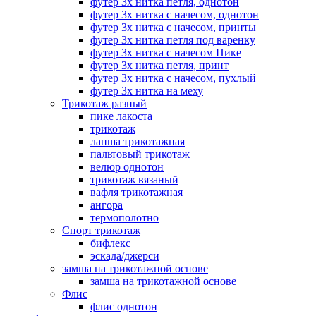
футер 3х нитка петля, однотон
футер 3х нитка с начесом, однотон
футер 3х нитка с начесом, принты
футер 3х нитка петля под варенку
футер 3х нитка с начесом Пике
футер 3х нитка петля, принт
футер 3х нитка с начесом, пухлый
футер 3х нитка на меху
Трикотаж разный
пике лакоста
трикотаж
лапша трикотажная
пальтовый трикотаж
велюр однотон
трикотаж вязаный
вафля трикотажная
ангора
термополотно
Спорт трикотаж
бифлекс
эскада/джерси
замша на трикотажной основе
замша на трикотажной основе
Флис
флис однотон