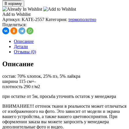
товара
В корзину
термокашкорсе
с
Add to Wishlist
лайкрой,
Артикул:
KATE-2557
Категория:
термополотно
цв.
Поделиться:
индиго
меланж
Описание
Детали
Отзывы (0)
Описание
состав: 70% хлопок, 25% пэ, 5% лайкра
ширина 115 см+-
плотность 290 г/м2
при остатке от 5м, просьба уточнять остаток у менеджера
ВНИМАНИЕ!!! оттенок ткани в реальности может отличаться
от изображенного на фото. Это зависит от модели и экрана
вашего устройства, а также вашего цветовосприятия. При
оформлении заказа вы можете запросить у менеджера
дополнительные фото и видео.