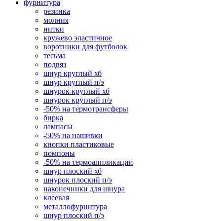
фурнитура
резинка
молния
нитки
кружево эластичное
воротники для футболок
тесьма
подвяз
шнур круглый хб
шнур круглый п/э
шнурок круглый хб
шнурок круглый п/э
-50% на термотрансферы
бирка
лампасы
-50% на нашивки
кнопки пластиковые
помпоны
-50% на термоаппликации
шнур плоский хб
шнурок плоский п/э
наконечники для шнура
клеевая
металлофурнитура
шнур плоский п/э