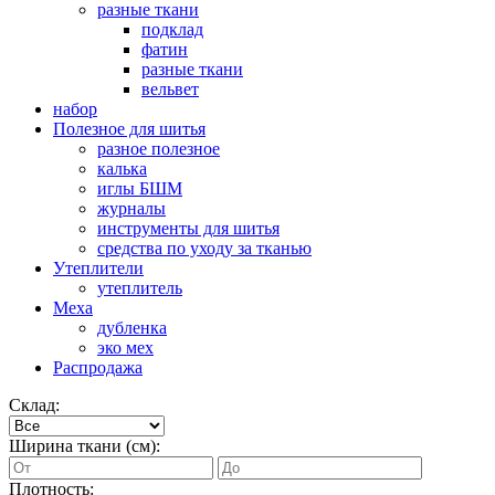
разные ткани
подклад
фатин
разные ткани
вельвет
набор
Полезное для шитья
разное полезное
калька
иглы БШМ
журналы
инструменты для шитья
средства по уходу за тканью
Утеплители
утеплитель
Меха
дубленка
эко мех
Распродажа
Склад:
Ширина ткани (см):
Плотность: