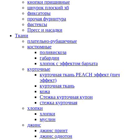
кнопки пришивные
шнурок плоский хб
фиксаторы
прочая фурнитура
фастексы
Пресс и насадки
Ткани
плательно-рубашечные
костюмные
поливискоза
габардин
хлопок с эффектом бархата
курточные
курточная ткань PEACH эффект (пич
эффект)
курточная ткань
кожа
Стежка курточная купон
стежка курточная
хлопки
хлопки
муслин
джинс
джинс принт
джинс однотон