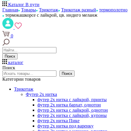
Каталог
В пути
Главная
Товары
Трикотаж
Трикотаж разный
термополотно
термокашкорсе с лайкрой, цв. индиго меланж
0
Поиск
каталог
Поиск
Поиск
Категории товаров
Трикотаж
Футер 2х нитка
футер 2х нитка с лайкрой, принты
футер 2х нитка бархат, однотон
футер 2х нитка с лайкрой, однотон
футер 2х нитка с лайкрой, купоны
футер 2х нитка Пике
футер 2х нитка под варенку