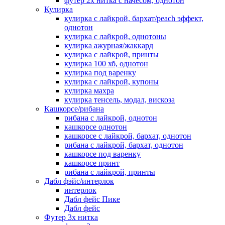
футер 2х нитка с начесом, однотон
Кулирка
кулирка с лайкрой, бархат/peach эффект,
однотон
кулирка с лайкрой, однотоны
кулирка ажурная/жаккард
кулирка с лайкрой, принты
кулирка 100 хб, однотон
кулирка под варенку
кулирка с лайкрой, купоны
кулирка махра
кулирка тенсель, модал, вискоза
Кашкорсе/рибана
рибана с лайкрой, однотон
кашкорсе однотон
кашкорсе с лайкрой, бархат, однотон
рибана с лайкрой, бархат, однотон
кашкорсе под варенку
кашкорсе принт
рибана с лайкрой, принты
Дабл фэйс/интерлок
интерлок
Дабл фейс Пике
Дабл фейс
Футер 3х нитка