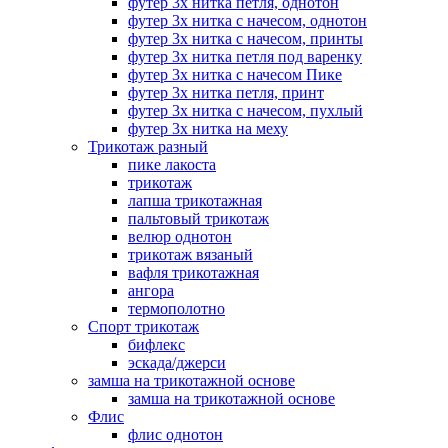
футер 3х нитка петля, однотон
футер 3х нитка с начесом, однотон
футер 3х нитка с начесом, принты
футер 3х нитка петля под варенку
футер 3х нитка с начесом Пике
футер 3х нитка петля, принт
футер 3х нитка с начесом, пухлый
футер 3х нитка на меху
Трикотаж разный
пике лакоста
трикотаж
лапша трикотажная
пальтовый трикотаж
велюр однотон
трикотаж вязаный
вафля трикотажная
ангора
термополотно
Спорт трикотаж
бифлекс
эскада/джерси
замша на трикотажной основе
замша на трикотажной основе
Флис
флис однотон