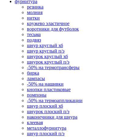
фурнитура
резинка
молния
нитки
кружево эластичное
воротники для футболок
тесьма
подвяз
шнур круглый хб
шнур круглый п/э
шнурок круглый хб
шнурок круглый п/э
-50% на термотрансферы
бирка
лампасы
-50% на нашивки
кнопки пластиковые
помпоны
-50% на термоаппликации
шнур плоский хб
шнурок плоский п/э
наконечники для шнура
клеевая
металлофурнитура
шнур плоский п/э