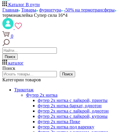
Каталог
В пути
Главная
Товары
фурнитура
-50% на термотрансферы
термонаклейка Супер сила 16*4
0
Поиск
каталог
Поиск
Поиск
Категории товаров
Трикотаж
Футер 2х нитка
футер 2х нитка с лайкрой, принты
футер 2х нитка бархат, однотон
футер 2х нитка с лайкрой, однотон
футер 2х нитка с лайкрой, купоны
футер 2х нитка Пике
футер 2х нитка под варенку