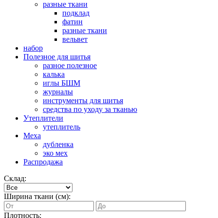
разные ткани
подклад
фатин
разные ткани
вельвет
набор
Полезное для шитья
разное полезное
калька
иглы БШМ
журналы
инструменты для шитья
средства по уходу за тканью
Утеплители
утеплитель
Меха
дубленка
эко мех
Распродажа
Склад:
Ширина ткани (см):
Плотность: