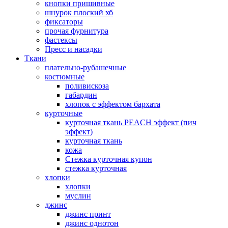
кнопки пришивные
шнурок плоский хб
фиксаторы
прочая фурнитура
фастексы
Пресс и насадки
Ткани
плательно-рубашечные
костюмные
поливискоза
габардин
хлопок с эффектом бархата
курточные
курточная ткань PEACH эффект (пич
эффект)
курточная ткань
кожа
Стежка курточная купон
стежка курточная
хлопки
хлопки
муслин
джинс
джинс принт
джинс однотон