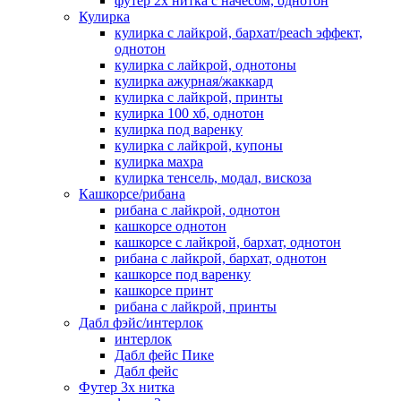
футер 2х нитка с начесом, однотон
Кулирка
кулирка с лайкрой, бархат/peach эффект,
однотон
кулирка с лайкрой, однотоны
кулирка ажурная/жаккард
кулирка с лайкрой, принты
кулирка 100 хб, однотон
кулирка под варенку
кулирка с лайкрой, купоны
кулирка махра
кулирка тенсель, модал, вискоза
Кашкорсе/рибана
рибана с лайкрой, однотон
кашкорсе однотон
кашкорсе с лайкрой, бархат, однотон
рибана с лайкрой, бархат, однотон
кашкорсе под варенку
кашкорсе принт
рибана с лайкрой, принты
Дабл фэйс/интерлок
интерлок
Дабл фейс Пике
Дабл фейс
Футер 3х нитка