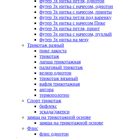
футер 3х нитка петля, однотон
футер 3х нитка с начесом, однотон
футер 3х нитка с начесом, принты
футер 3х нитка петля под варенку
футер 3х нитка с начесом Пике
футер 3х нитка петля, принт
футер 3х нитка с начесом, пухлый
футер 3х нитка на меху
Трикотаж разный
пике лакоста
трикотаж
лапша трикотажная
пальтовый трикотаж
велюр однотон
трикотаж вязаный
вафля трикотажная
ангора
термополотно
Спорт трикотаж
бифлекс
эскада/джерси
замша на трикотажной основе
замша на трикотажной основе
Флис
флис однотон