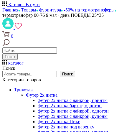
Каталог
В пути
Главная
Товары
фурнитура
-50% на термотрансферы
термотрансфер 00-76 9 мая - день ПОБЕДЫ 25*35
0
Поиск
каталог
Поиск
Поиск
Категории товаров
Трикотаж
Футер 2х нитка
футер 2х нитка с лайкрой, принты
футер 2х нитка бархат, однотон
футер 2х нитка с лайкрой, однотон
футер 2х нитка с лайкрой, купоны
футер 2х нитка Пике
футер 2х нитка под варенку