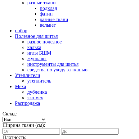
разные ткани
подклад
фатин
разные ткани
вельвет
набор
Полезное для шитья
разное полезное
калька
иглы БШМ
журналы
инструменты для шитья
средства по уходу за тканью
Утеплители
утеплитель
Меха
дубленка
эко мех
Распродажа
Склад:
Ширина ткани (см):
Плотность: