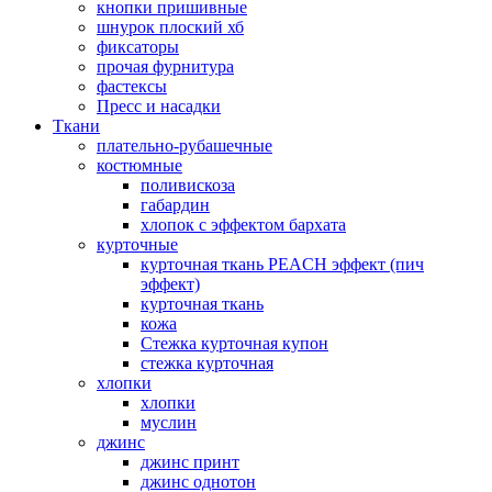
кнопки пришивные
шнурок плоский хб
фиксаторы
прочая фурнитура
фастексы
Пресс и насадки
Ткани
плательно-рубашечные
костюмные
поливискоза
габардин
хлопок с эффектом бархата
курточные
курточная ткань PEACH эффект (пич
эффект)
курточная ткань
кожа
Стежка курточная купон
стежка курточная
хлопки
хлопки
муслин
джинс
джинс принт
джинс однотон