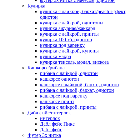
футер 2х нитка с начесом, однотон
Кулирка
кулирка с лайкрой, бархат/peach эффект,
однотон
кулирка с лайкрой, однотоны
кулирка ажурная/жаккард
кулирка с лайкрой, принты
кулирка 100 хб, однотон
кулирка под варенку
кулирка с лайкрой, купоны
кулирка махра
кулирка тенсель, модал, вискоза
Кашкорсе/рибана
рибана с лайкрой, однотон
кашкорсе однотон
кашкорсе с лайкрой, бархат, однотон
рибана с лайкрой, бархат, однотон
кашкорсе под варенку
кашкорсе принт
рибана с лайкрой, принты
Дабл фэйс/интерлок
интерлок
Дабл фейс Пике
Дабл фейс
Футер 3х нитка