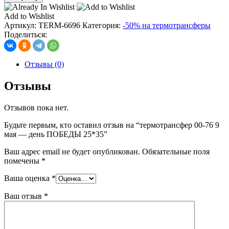
термотрансфер
00-
Add to Wishlist
76
Артикул:
TERM-6696
Категория:
-50% на термотрансферы
9
Поделиться:
мая
-
день
Отзывы (0)
ПОБЕДЫ
25*35
Отзывы
Отзывов пока нет.
Будьте первым, кто оставил отзыв на “термотрансфер 00-76 9
мая — день ПОБЕДЫ 25*35”
Ваш адрес email не будет опубликован.
Обязательные поля
помечены
*
Ваша оценка
*
Ваш отзыв
*