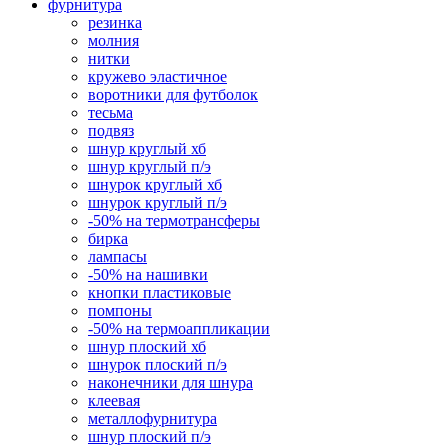
фурнитура
резинка
молния
нитки
кружево эластичное
воротники для футболок
тесьма
подвяз
шнур круглый хб
шнур круглый п/э
шнурок круглый хб
шнурок круглый п/э
-50% на термотрансферы
бирка
лампасы
-50% на нашивки
кнопки пластиковые
помпоны
-50% на термоаппликации
шнур плоский хб
шнурок плоский п/э
наконечники для шнура
клеевая
металлофурнитура
шнур плоский п/э