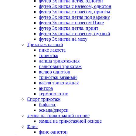
футер 3х нитка петля, однотон
футер 3х нитка с начесом, однотон
футер 3х нитка с начесом, принты
футер 3х нитка петля под варенку
футер 3х нитка с начесом Пике
футер 3х нитка петля, принт
футер 3х нитка с начесом, пухлый
футер 3х нитка на меху
Трикотаж разный
пике лакоста
трикотаж
лапша трикотажная
пальтовый трикотаж
велюр однотон
трикотаж вязаный
вафля трикотажная
ангора
термополотно
Спорт трикотаж
бифлекс
эскада/джерси
замша на трикотажной основе
замша на трикотажной основе
Флис
флис однотон