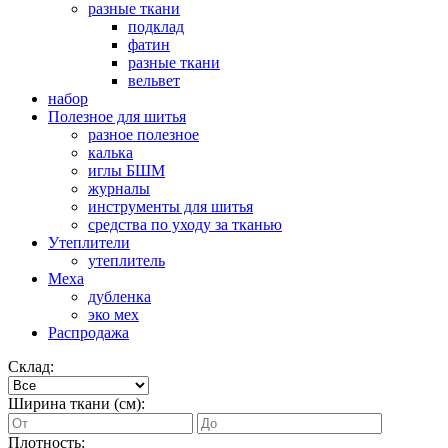
разные ткани
подклад
фатин
разные ткани
вельвет
набор
Полезное для шитья
разное полезное
калька
иглы БШМ
журналы
инструменты для шитья
средства по уходу за тканью
Утеплители
утеплитель
Меха
дубленка
эко мех
Распродажа
Склад:
Ширина ткани (см):
Плотность: