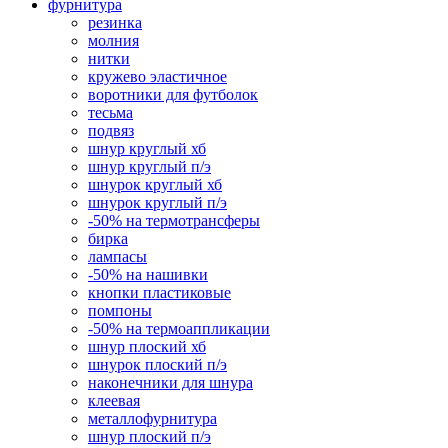
фурнитура
резинка
молния
нитки
кружево эластичное
воротники для футболок
тесьма
подвяз
шнур круглый хб
шнур круглый п/э
шнурок круглый хб
шнурок круглый п/э
-50% на термотрансферы
бирка
лампасы
-50% на нашивки
кнопки пластиковые
помпоны
-50% на термоаппликации
шнур плоский хб
шнурок плоский п/э
наконечники для шнура
клеевая
металлофурнитура
шнур плоский п/э