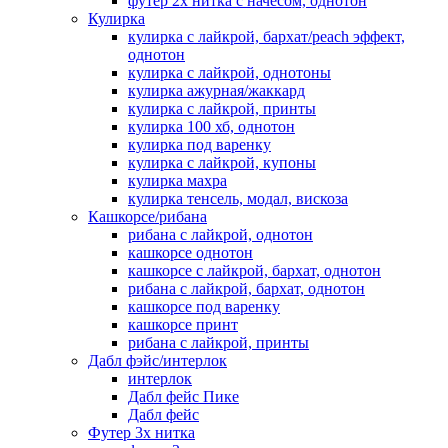
футер 2х нитка с начесом, однотон
Кулирка
кулирка с лайкрой, бархат/peach эффект,
однотон
кулирка с лайкрой, однотоны
кулирка ажурная/жаккард
кулирка с лайкрой, принты
кулирка 100 хб, однотон
кулирка под варенку
кулирка с лайкрой, купоны
кулирка махра
кулирка тенсель, модал, вискоза
Кашкорсе/рибана
рибана с лайкрой, однотон
кашкорсе однотон
кашкорсе с лайкрой, бархат, однотон
рибана с лайкрой, бархат, однотон
кашкорсе под варенку
кашкорсе принт
рибана с лайкрой, принты
Дабл фэйс/интерлок
интерлок
Дабл фейс Пике
Дабл фейс
Футер 3х нитка