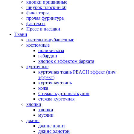
кнопки пришивные
шнурок плоский хб
фиксаторы
прочая фурнитура
фастексы
Пресс и насадки
Ткани
плательно-рубашечные
костюмные
поливискоза
габардин
хлопок с эффектом бархата
курточные
курточная ткань PEACH эффект (пич
эффект)
курточная ткань
кожа
Стежка курточная купон
стежка курточная
хлопки
хлопки
муслин
джинс
джинс принт
джинс однотон