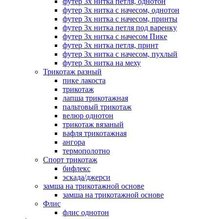
футер 3х нитка петля, однотон
футер 3х нитка с начесом, однотон
футер 3х нитка с начесом, принты
футер 3х нитка петля под варенку
футер 3х нитка с начесом Пике
футер 3х нитка петля, принт
футер 3х нитка с начесом, пухлый
футер 3х нитка на меху
Трикотаж разный
пике лакоста
трикотаж
лапша трикотажная
пальтовый трикотаж
велюр однотон
трикотаж вязаный
вафля трикотажная
ангора
термополотно
Спорт трикотаж
бифлекс
эскада/джерси
замша на трикотажной основе
замша на трикотажной основе
Флис
флис однотон