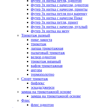
футер 3х нитка петля, однотон
футер 3х нитка с начесом, однотон
футер 3х нитка с начесом, принты
футер 3х нитка петля под варенку
футер 3х нитка с начесом Пике
футер 3х нитка петля, принт
футер 3х нитка с начесом, пухлый
футер 3х нитка на меху
Трикотаж разный
пике лакоста
трикотаж
лапша трикотажная
пальтовый трикотаж
велюр однотон
трикотаж вязаный
вафля трикотажная
ангора
термополотно
Спорт трикотаж
бифлекс
эскада/джерси
замша на трикотажной основе
замша на трикотажной основе
Флис
флис однотон