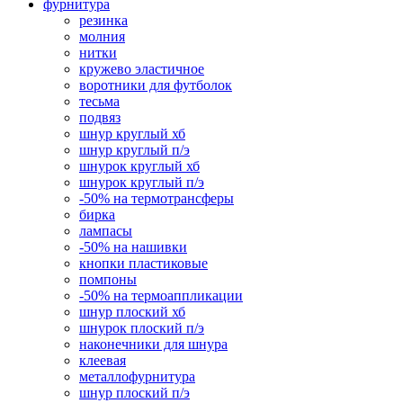
фурнитура
резинка
молния
нитки
кружево эластичное
воротники для футболок
тесьма
подвяз
шнур круглый хб
шнур круглый п/э
шнурок круглый хб
шнурок круглый п/э
-50% на термотрансферы
бирка
лампасы
-50% на нашивки
кнопки пластиковые
помпоны
-50% на термоаппликации
шнур плоский хб
шнурок плоский п/э
наконечники для шнура
клеевая
металлофурнитура
шнур плоский п/э