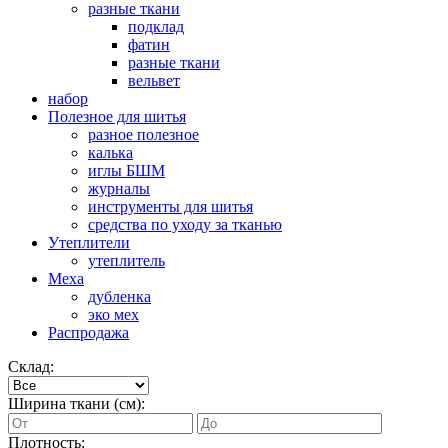
разные ткани
подклад
фатин
разные ткани
вельвет
набор
Полезное для шитья
разное полезное
калька
иглы БШМ
журналы
инструменты для шитья
средства по уходу за тканью
Утеплители
утеплитель
Меха
дубленка
эко мех
Распродажа
Склад:
Ширина ткани (см):
Плотность: