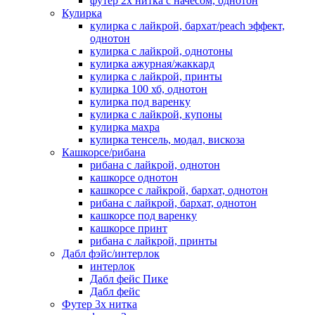
футер 2х нитка с начесом, однотон
Кулирка
кулирка с лайкрой, бархат/peach эффект,
однотон
кулирка с лайкрой, однотоны
кулирка ажурная/жаккард
кулирка с лайкрой, принты
кулирка 100 хб, однотон
кулирка под варенку
кулирка с лайкрой, купоны
кулирка махра
кулирка тенсель, модал, вискоза
Кашкорсе/рибана
рибана с лайкрой, однотон
кашкорсе однотон
кашкорсе с лайкрой, бархат, однотон
рибана с лайкрой, бархат, однотон
кашкорсе под варенку
кашкорсе принт
рибана с лайкрой, принты
Дабл фэйс/интерлок
интерлок
Дабл фейс Пике
Дабл фейс
Футер 3х нитка