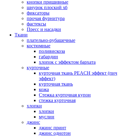
кнопки пришивные
шнурок плоский хб
фиксаторы
прочая фурнитура
фастексы
Пресс и насадки
Ткани
плательно-рубашечные
костюмные
поливискоза
габардин
хлопок с эффектом бархата
курточные
курточная ткань PEACH эффект (пич
эффект)
курточная ткань
кожа
Стежка курточная купон
стежка курточная
хлопки
хлопки
муслин
джинс
джинс принт
джинс однотон