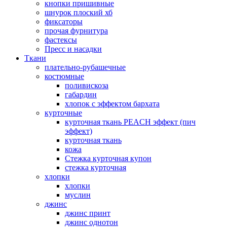
кнопки пришивные
шнурок плоский хб
фиксаторы
прочая фурнитура
фастексы
Пресс и насадки
Ткани
плательно-рубашечные
костюмные
поливискоза
габардин
хлопок с эффектом бархата
курточные
курточная ткань PEACH эффект (пич
эффект)
курточная ткань
кожа
Стежка курточная купон
стежка курточная
хлопки
хлопки
муслин
джинс
джинс принт
джинс однотон