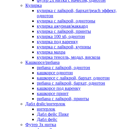
футер 2х нитка с начесом, однотон
Кулирка
кулирка с лайкрой, бархат/peach эффект,
однотон
кулирка с лайкрой, однотоны
кулирка ажурная/жаккард
кулирка с лайкрой, принты
кулирка 100 хб, однотон
кулирка под варенку
кулирка с лайкрой, купоны
кулирка махра
кулирка тенсель, модал, вискоза
Кашкорсе/рибана
рибана с лайкрой, однотон
кашкорсе однотон
кашкорсе с лайкрой, бархат, однотон
рибана с лайкрой, бархат, однотон
кашкорсе под варенку
кашкорсе принт
рибана с лайкрой, принты
Дабл фэйс/интерлок
интерлок
Дабл фейс Пике
Дабл фейс
Футер 3х нитка