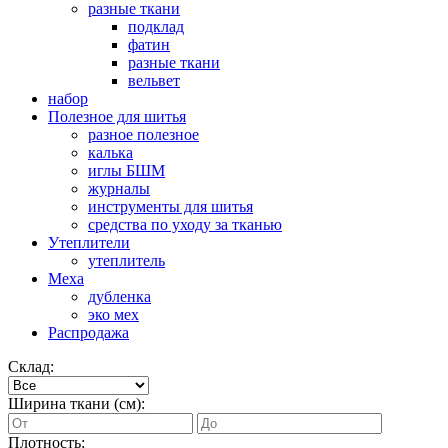
разные ткани
подклад
фатин
разные ткани
вельвет
набор
Полезное для шитья
разное полезное
калька
иглы БШМ
журналы
инструменты для шитья
средства по уходу за тканью
Утеплители
утеплитель
Меха
дубленка
эко мех
Распродажа
Склад:
Ширина ткани (см):
Плотность: