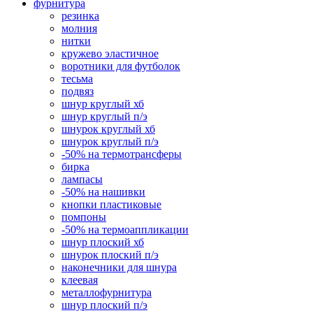
фурнитура
резинка
молния
нитки
кружево эластичное
воротники для футболок
тесьма
подвяз
шнур круглый хб
шнур круглый п/э
шнурок круглый хб
шнурок круглый п/э
-50% на термотрансферы
бирка
лампасы
-50% на нашивки
кнопки пластиковые
помпоны
-50% на термоаппликации
шнур плоский хб
шнурок плоский п/э
наконечники для шнура
клеевая
металлофурнитура
шнур плоский п/э