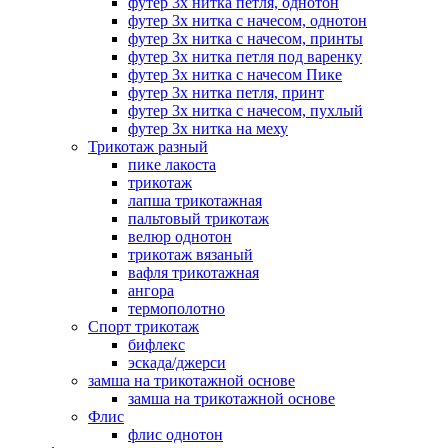
футер 3х нитка петля, однотон
футер 3х нитка с начесом, однотон
футер 3х нитка с начесом, принты
футер 3х нитка петля под варенку
футер 3х нитка с начесом Пике
футер 3х нитка петля, принт
футер 3х нитка с начесом, пухлый
футер 3х нитка на меху
Трикотаж разный
пике лакоста
трикотаж
лапша трикотажная
пальтовый трикотаж
велюр однотон
трикотаж вязаный
вафля трикотажная
ангора
термополотно
Спорт трикотаж
бифлекс
эскада/джерси
замша на трикотажной основе
замша на трикотажной основе
Флис
флис однотон