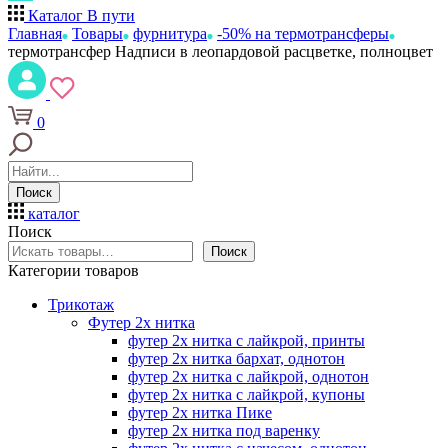
Каталог
В пути
Главная
Товары
фурнитура
-50% на термотрансферы
термотрансфер Надписи в леопардовой расцветке, полноцвет
0
Поиск
каталог
Поиск
Поиск
Категории товаров
Трикотаж
Футер 2х нитка
футер 2х нитка с лайкрой, принты
футер 2х нитка бархат, однотон
футер 2х нитка с лайкрой, однотон
футер 2х нитка с лайкрой, купоны
футер 2х нитка Пике
футер 2х нитка под варенку