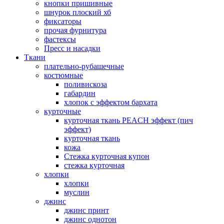
кнопки пришивные
шнурок плоский хб
фиксаторы
прочая фурнитура
фастексы
Пресс и насадки
Ткани
плательно-рубашечные
костюмные
поливискоза
габардин
хлопок с эффектом бархата
курточные
курточная ткань PEACH эффект (пич
эффект)
курточная ткань
кожа
Стежка курточная купон
стежка курточная
хлопки
хлопки
муслин
джинс
джинс принт
джинс однотон