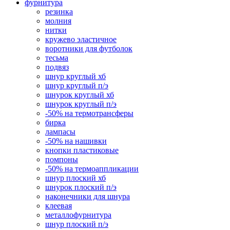
фурнитура
резинка
молния
нитки
кружево эластичное
воротники для футболок
тесьма
подвяз
шнур круглый хб
шнур круглый п/э
шнурок круглый хб
шнурок круглый п/э
-50% на термотрансферы
бирка
лампасы
-50% на нашивки
кнопки пластиковые
помпоны
-50% на термоаппликации
шнур плоский хб
шнурок плоский п/э
наконечники для шнура
клеевая
металлофурнитура
шнур плоский п/э