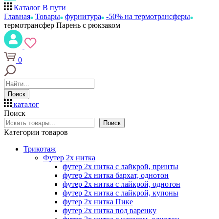
Каталог
В пути
Главная
Товары
фурнитура
-50% на термотрансферы
термотрансфер Парень с рюкзаком
0
Поиск
каталог
Поиск
Поиск
Категории товаров
Трикотаж
Футер 2х нитка
футер 2х нитка с лайкрой, принты
футер 2х нитка бархат, однотон
футер 2х нитка с лайкрой, однотон
футер 2х нитка с лайкрой, купоны
футер 2х нитка Пике
футер 2х нитка под варенку