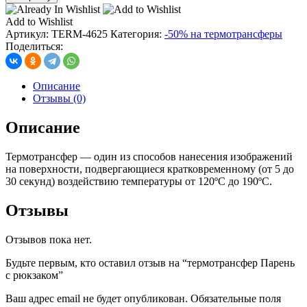
термотрансфер
Парень
Add to Wishlist
с
Артикул:
TERM-4625
Категория:
-50% на термотрансферы
рюкзаком
Поделиться:
Описание
Отзывы (0)
Описание
Термотрансфер — один из способов нанесения изображений
на поверхности, подвергающиеся кратковременному (от 5 до
30 секунд) воздействию температуры от 120ºС до 190ºС.
Отзывы
Отзывов пока нет.
Будьте первым, кто оставил отзыв на “термотрансфер Парень
с рюкзаком”
Ваш адрес email не будет опубликован.
Обязательные поля