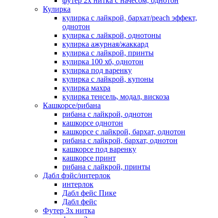
футер 2х нитка с начесом, однотон
Кулирка
кулирка с лайкрой, бархат/peach эффект,
однотон
кулирка с лайкрой, однотоны
кулирка ажурная/жаккард
кулирка с лайкрой, принты
кулирка 100 хб, однотон
кулирка под варенку
кулирка с лайкрой, купоны
кулирка махра
кулирка тенсель, модал, вискоза
Кашкорсе/рибана
рибана с лайкрой, однотон
кашкорсе однотон
кашкорсе с лайкрой, бархат, однотон
рибана с лайкрой, бархат, однотон
кашкорсе под варенку
кашкорсе принт
рибана с лайкрой, принты
Дабл фэйс/интерлок
интерлок
Дабл фейс Пике
Дабл фейс
Футер 3х нитка