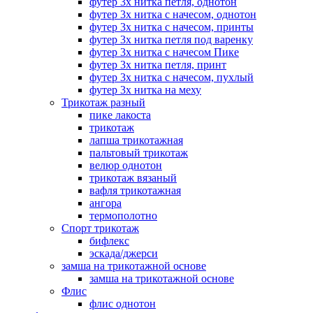
футер 3х нитка петля, однотон
футер 3х нитка с начесом, однотон
футер 3х нитка с начесом, принты
футер 3х нитка петля под варенку
футер 3х нитка с начесом Пике
футер 3х нитка петля, принт
футер 3х нитка с начесом, пухлый
футер 3х нитка на меху
Трикотаж разный
пике лакоста
трикотаж
лапша трикотажная
пальтовый трикотаж
велюр однотон
трикотаж вязаный
вафля трикотажная
ангора
термополотно
Спорт трикотаж
бифлекс
эскада/джерси
замша на трикотажной основе
замша на трикотажной основе
Флис
флис однотон