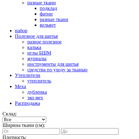
разные ткани
подклад
фатин
разные ткани
вельвет
набор
Полезное для шитья
разное полезное
калька
иглы БШМ
журналы
инструменты для шитья
средства по уходу за тканью
Утеплители
утеплитель
Меха
дубленка
эко мех
Распродажа
Склад:
Ширина ткани (см):
Плотность: