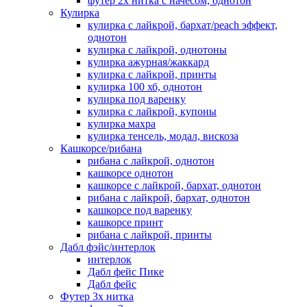
футер 2х нитка с начесом, однотон
Кулирка
кулирка с лайкрой, бархат/peach эффект,
однотон
кулирка с лайкрой, однотоны
кулирка ажурная/жаккард
кулирка с лайкрой, принты
кулирка 100 хб, однотон
кулирка под варенку
кулирка с лайкрой, купоны
кулирка махра
кулирка тенсель, модал, вискоза
Кашкорсе/рибана
рибана с лайкрой, однотон
кашкорсе однотон
кашкорсе с лайкрой, бархат, однотон
рибана с лайкрой, бархат, однотон
кашкорсе под варенку
кашкорсе принт
рибана с лайкрой, принты
Дабл фэйс/интерлок
интерлок
Дабл фейс Пике
Дабл фейс
Футер 3х нитка