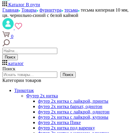
Каталог
В пути
Главная
Товары
фурнитура
тесьма
тесьма киперная 10 мм,
цв. чернильно-синий с белой каймой
0
Поиск
каталог
Поиск
Поиск
Категории товаров
Трикотаж
Футер 2х нитка
футер 2х нитка с лайкрой, принты
футер 2х нитка бархат, однотон
футер 2х нитка с лайкрой, однотон
футер 2х нитка с лайкрой, купоны
футер 2х нитка Пике
футер 2х нитка под варенку