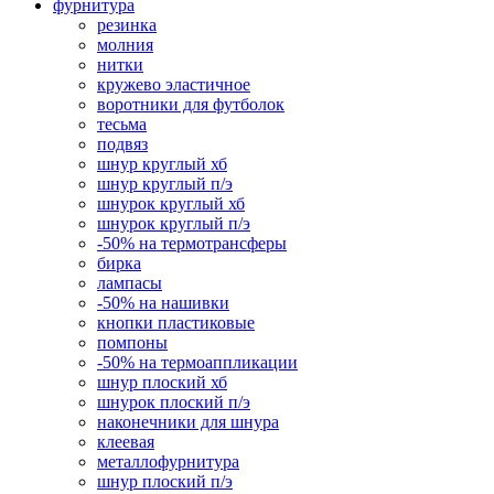
фурнитура
резинка
молния
нитки
кружево эластичное
воротники для футболок
тесьма
подвяз
шнур круглый хб
шнур круглый п/э
шнурок круглый хб
шнурок круглый п/э
-50% на термотрансферы
бирка
лампасы
-50% на нашивки
кнопки пластиковые
помпоны
-50% на термоаппликации
шнур плоский хб
шнурок плоский п/э
наконечники для шнура
клеевая
металлофурнитура
шнур плоский п/э