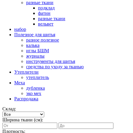
разные ткани
подклад
фатин
разные ткани
вельвет
набор
Полезное для шитья
разное полезное
калька
иглы БШМ
журналы
инструменты для шитья
средства по уходу за тканью
Утеплители
утеплитель
Меха
дубленка
эко мех
Распродажа
Склад:
Ширина ткани (см):
Плотность: