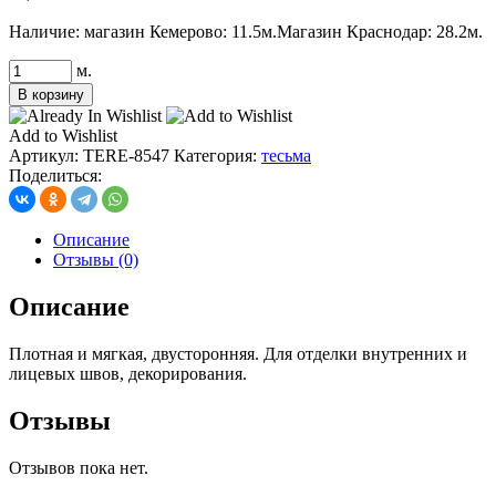
Наличие:
магазин Кемерово: 11.5м.
Магазин Краснодар: 28.2м.
Количество
м.
товара
В корзину
тесьма
киперная
Add to Wishlist
10
Артикул:
TERE-8547
Категория:
тесьма
мм,
Поделиться:
цв.
чернильно-
синий
Описание
с
Отзывы (0)
белой
каймой
Описание
Плотная и мягкая, двусторонняя. Для отделки внутренних и
лицевых швов, декорирования.
Отзывы
Отзывов пока нет.