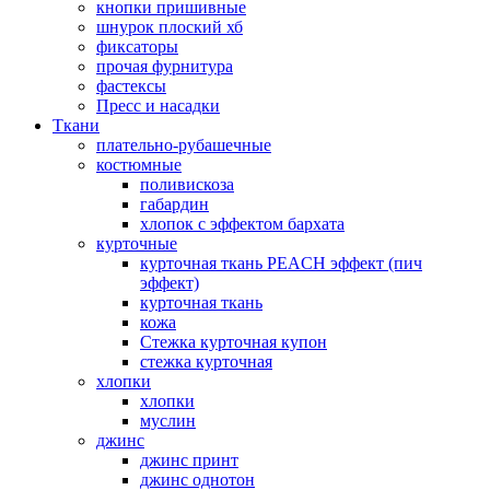
кнопки пришивные
шнурок плоский хб
фиксаторы
прочая фурнитура
фастексы
Пресс и насадки
Ткани
плательно-рубашечные
костюмные
поливискоза
габардин
хлопок с эффектом бархата
курточные
курточная ткань PEACH эффект (пич
эффект)
курточная ткань
кожа
Стежка курточная купон
стежка курточная
хлопки
хлопки
муслин
джинс
джинс принт
джинс однотон