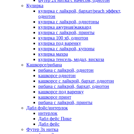
футер 2х нитка с начесом, однотон
Кулирка
кулирка с лайкрой, бархат/peach эффект,
однотон
кулирка с лайкрой, однотоны
кулирка ажурная/жаккард
кулирка с лайкрой, принты
кулирка 100 хб, однотон
кулирка под варенку
кулирка с лайкрой, купоны
кулирка махра
кулирка тенсель, модал, вискоза
Кашкорсе/рибана
рибана с лайкрой, однотон
кашкорсе однотон
кашкорсе с лайкрой, бархат, однотон
рибана с лайкрой, бархат, однотон
кашкорсе под варенку
кашкорсе принт
рибана с лайкрой, принты
Дабл фэйс/интерлок
интерлок
Дабл фейс Пике
Дабл фейс
Футер 3х нитка