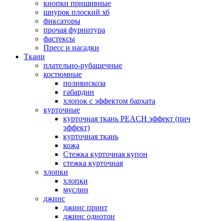
кнопки пришивные
шнурок плоский хб
фиксаторы
прочая фурнитура
фастексы
Пресс и насадки
Ткани
плательно-рубашечные
костюмные
поливискоза
габардин
хлопок с эффектом бархата
курточные
курточная ткань PEACH эффект (пич
эффект)
курточная ткань
кожа
Стежка курточная купон
стежка курточная
хлопки
хлопки
муслин
джинс
джинс принт
джинс однотон