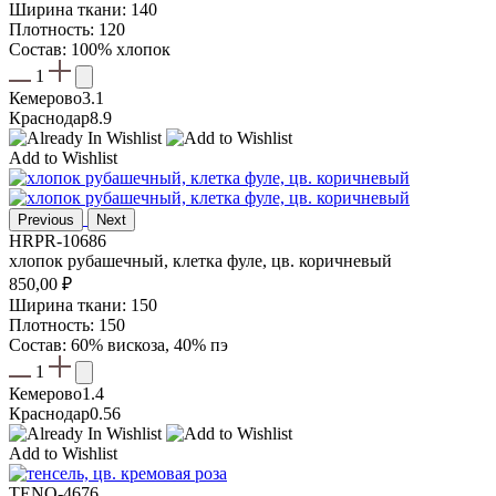
цена
цена:
Ширина ткани: 140
составляла
536,00 ₽.
Плотность: 120
630,00 ₽.
Состав: 100% хлопок
1
Кемерово
3.1
Краснодар
8.9
Add to Wishlist
Previous
Next
HRPR-10686
хлопок рубашечный, клетка фуле, цв. коричневый
850,00
₽
Ширина ткани: 150
Плотность: 150
Состав: 60% вискоза, 40% пэ
1
Кемерово
1.4
Краснодар
0.56
Add to Wishlist
TENO-4676