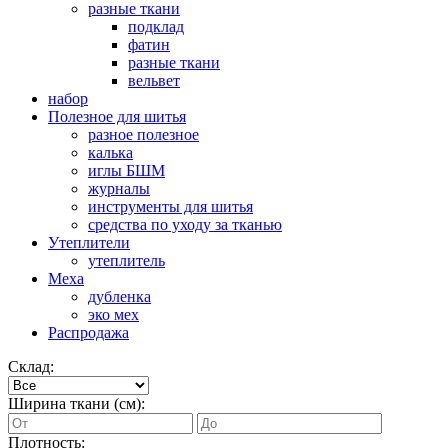
разные ткани
подклад
фатин
разные ткани
вельвет
набор
Полезное для шитья
разное полезное
калька
иглы БШМ
журналы
инструменты для шитья
средства по уходу за тканью
Утеплители
утеплитель
Меха
дубленка
эко мех
Распродажа
Склад:
Ширина ткани (см):
Плотность: