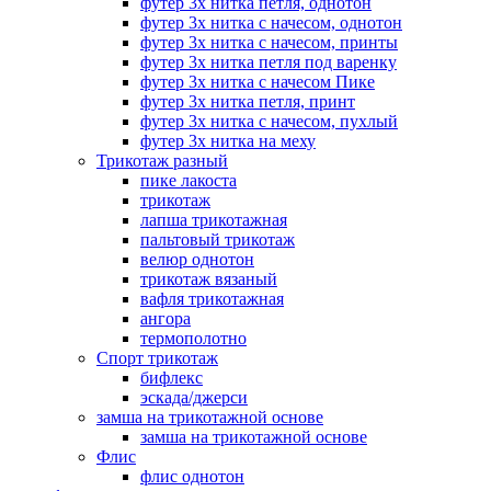
футер 3х нитка петля, однотон
футер 3х нитка с начесом, однотон
футер 3х нитка с начесом, принты
футер 3х нитка петля под варенку
футер 3х нитка с начесом Пике
футер 3х нитка петля, принт
футер 3х нитка с начесом, пухлый
футер 3х нитка на меху
Трикотаж разный
пике лакоста
трикотаж
лапша трикотажная
пальтовый трикотаж
велюр однотон
трикотаж вязаный
вафля трикотажная
ангора
термополотно
Спорт трикотаж
бифлекс
эскада/джерси
замша на трикотажной основе
замша на трикотажной основе
Флис
флис однотон