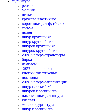
фурнитура
резинка
молния
нитки
кружево эластичное
воротники для футболок
тесьма
подвяз
шнур круглый хб
шнур круглый п/э
шнурок круглый хб
шнурок круглый п/э
-50% на термотрансферы
бирка
лампасы
-50% на нашивки
кнопки пластиковые
помпоны
-50% на термоаппликации
шнур плоский хб
шнурок плоский п/э
наконечники для шнура
клеевая
металлофурнитура
шнур плоский п/э