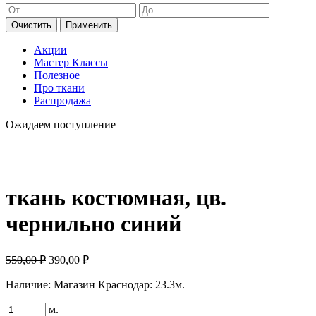
Очистить
Применить
Акции
Мастер Классы
Полезное
Про ткани
Распродажа
Ожидаем поступление
ткань костюмная, цв.
чернильно синий
Первоначальная
Текущая
550,00
₽
390,00
₽
цена
цена:
составляла
Наличие:
Магазин Краснодар: 23.3м.
390,00 ₽.
550,00 ₽.
Количество
м.