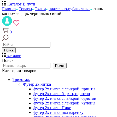
Каталог
В пути
Главная
Товары
Ткани
плательно-рубашечные
ткань
костюмная, цв. чернильно синий
0
Поиск
каталог
Поиск
Поиск
Категории товаров
Трикотаж
Футер 2х нитка
футер 2х нитка с лайкрой, принты
футер 2х нитка бархат, однотон
футер 2х нитка с лайкрой, однотон
футер 2х нитка с лайкрой, купоны
футер 2х нитка Пике
футер 2х нитка под варенку