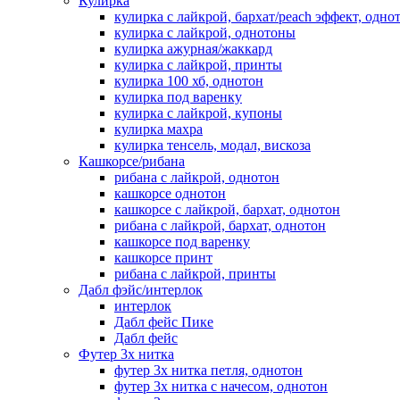
Кулирка
кулирка с лайкрой, бархат/peach эффект, одно
кулирка с лайкрой, однотоны
кулирка ажурная/жаккард
кулирка с лайкрой, принты
кулирка 100 хб, однотон
кулирка под варенку
кулирка с лайкрой, купоны
кулирка махра
кулирка тенсель, модал, вискоза
Кашкорсе/рибана
рибана с лайкрой, однотон
кашкорсе однотон
кашкорсе с лайкрой, бархат, однотон
рибана с лайкрой, бархат, однотон
кашкорсе под варенку
кашкорсе принт
рибана с лайкрой, принты
Дабл фэйс/интерлок
интерлок
Дабл фейс Пике
Дабл фейс
Футер 3х нитка
футер 3х нитка петля, однотон
футер 3х нитка с начесом, однотон