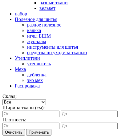
разные ткани
вельвет
набор
Полезное для шитья
разное полезное
калька
иглы БШМ
журналы
инструменты для шитья
средства по уходу за тканью
Утеплители
утеплитель
Меха
дубленка
эко мех
Распродажа
Склад:
Ширина ткани (см):
Плотность:
Очистить
Применить