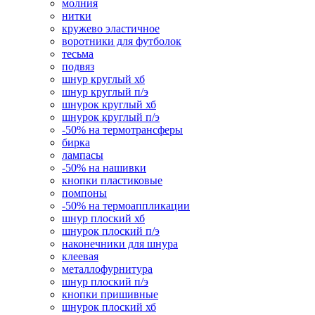
молния
нитки
кружево эластичное
воротники для футболок
тесьма
подвяз
шнур круглый хб
шнур круглый п/э
шнурок круглый хб
шнурок круглый п/э
-50% на термотрансферы
бирка
лампасы
-50% на нашивки
кнопки пластиковые
помпоны
-50% на термоаппликации
шнур плоский хб
шнурок плоский п/э
наконечники для шнура
клеевая
металлофурнитура
шнур плоский п/э
кнопки пришивные
шнурок плоский хб