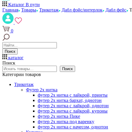
Каталог
В пути
Главная
Товары
Трикотаж
Дабл фэйс/интерлок
Дабл фейс
Т
0
Поиск
каталог
Поиск
Поиск
Категории товаров
Трикотаж
Футер 2х нитка
футер 2х нитка с лайкрой, принты
футер 2х нитка бархат, однотон
футер 2х нитка с лайкрой, однотон
футер 2х нитка с лайкрой, купоны
футер 2х нитка Пике
футер 2х нитка под варенку
футер 2х нитка с начесом, однотон