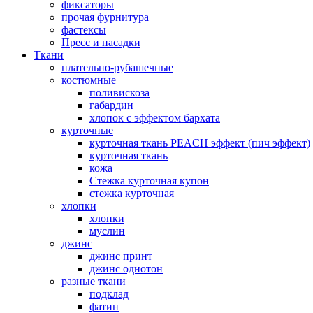
фиксаторы
прочая фурнитура
фастексы
Пресс и насадки
Ткани
плательно-рубашечные
костюмные
поливискоза
габардин
хлопок с эффектом бархата
курточные
курточная ткань PEACH эффект (пич эффект)
курточная ткань
кожа
Стежка курточная купон
стежка курточная
хлопки
хлопки
муслин
джинс
джинс принт
джинс однотон
разные ткани
подклад
фатин