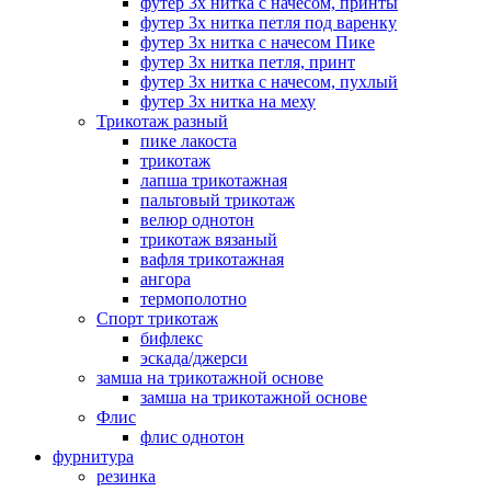
футер 3х нитка с начесом, принты
футер 3х нитка петля под варенку
футер 3х нитка с начесом Пике
футер 3х нитка петля, принт
футер 3х нитка с начесом, пухлый
футер 3х нитка на меху
Трикотаж разный
пике лакоста
трикотаж
лапша трикотажная
пальтовый трикотаж
велюр однотон
трикотаж вязаный
вафля трикотажная
ангора
термополотно
Спорт трикотаж
бифлекс
эскада/джерси
замша на трикотажной основе
замша на трикотажной основе
Флис
флис однотон
фурнитура
резинка