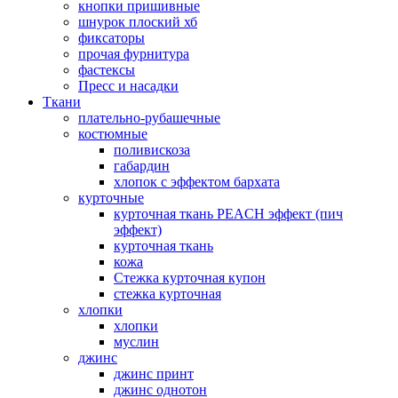
кнопки пришивные
шнурок плоский хб
фиксаторы
прочая фурнитура
фастексы
Пресс и насадки
Ткани
плательно-рубашечные
костюмные
поливискоза
габардин
хлопок с эффектом бархата
курточные
курточная ткань PEACH эффект (пич
эффект)
курточная ткань
кожа
Стежка курточная купон
стежка курточная
хлопки
хлопки
муслин
джинс
джинс принт
джинс однотон