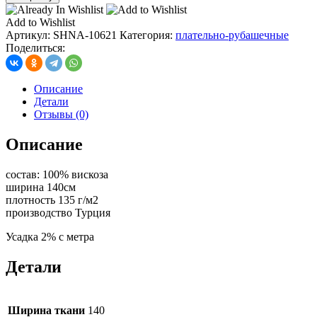
Вискоза
вареная,
Add to Wishlist
цв
Артикул:
SHNA-10621
Категория:
плательно-рубашечные
№1
Поделиться:
деним
Описание
Детали
Отзывы (0)
Описание
состав: 100% вискоза
ширина 140см
плотность 135 г/м2
производство Турция
Усадка 2% с метра
Детали
Ширина ткани
140