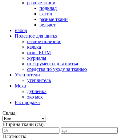
разные ткани
подклад
фатин
разные ткани
вельвет
набор
Полезное для шитья
разное полезное
калька
иглы БШМ
журналы
инструменты для шитья
средства по уходу за тканью
Утеплители
утеплитель
Меха
дубленка
эко мех
Распродажа
Склад:
Ширина ткани (см):
Плотность: