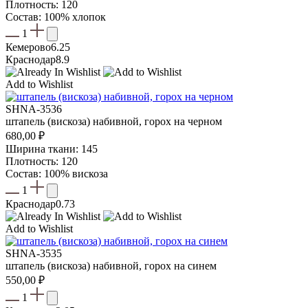
составляла
536,00 ₽.
Плотность: 120
630,00 ₽.
Состав: 100% хлопок
1
Кемерово
6.25
Краснодар
8.9
Add to Wishlist
SHNA-3536
штапель (вискоза) набивной, горох на черном
680,00
₽
Ширина ткани: 145
Плотность: 120
Состав: 100% вискоза
1
Краснодар
0.73
Add to Wishlist
SHNA-3535
штапель (вискоза) набивной, горох на синем
550,00
₽
1