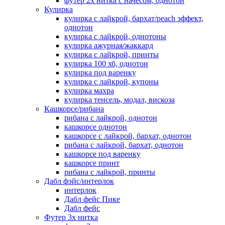
футер 2х нитка с начесом, однотон
Кулирка
кулирка с лайкрой, бархат/peach эффект,
однотон
кулирка с лайкрой, однотоны
кулирка ажурная/жаккард
кулирка с лайкрой, принты
кулирка 100 хб, однотон
кулирка под варенку
кулирка с лайкрой, купоны
кулирка махра
кулирка тенсель, модал, вискоза
Кашкорсе/рибана
рибана с лайкрой, однотон
кашкорсе однотон
кашкорсе с лайкрой, бархат, однотон
рибана с лайкрой, бархат, однотон
кашкорсе под варенку
кашкорсе принт
рибана с лайкрой, принты
Дабл фэйс/интерлок
интерлок
Дабл фейс Пике
Дабл фейс
Футер 3х нитка