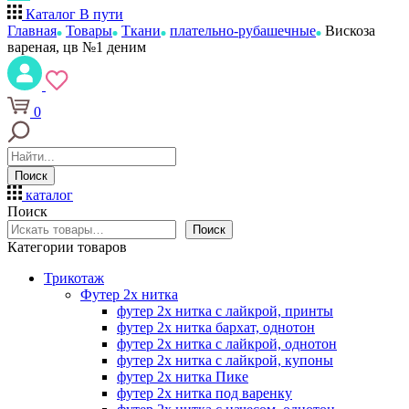
Каталог
В пути
Главная
Товары
Ткани
плательно-рубашечные
Вискоза
вареная, цв №1 деним
0
Поиск
каталог
Поиск
Поиск
Категории товаров
Трикотаж
Футер 2х нитка
футер 2х нитка с лайкрой, принты
футер 2х нитка бархат, однотон
футер 2х нитка с лайкрой, однотон
футер 2х нитка с лайкрой, купоны
футер 2х нитка Пике
футер 2х нитка под варенку