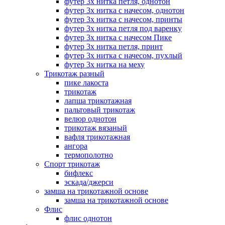
футер 3х нитка петля, однотон
футер 3х нитка с начесом, однотон
футер 3х нитка с начесом, принты
футер 3х нитка петля под варенку
футер 3х нитка с начесом Пике
футер 3х нитка петля, принт
футер 3х нитка с начесом, пухлый
футер 3х нитка на меху
Трикотаж разный
пике лакоста
трикотаж
лапша трикотажная
пальтовый трикотаж
велюр однотон
трикотаж вязаный
вафля трикотажная
ангора
термополотно
Спорт трикотаж
бифлекс
эскада/джерси
замша на трикотажной основе
замша на трикотажной основе
Флис
флис однотон