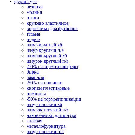
фурнитура
резинка
молния
нитки
кружево эластичное
воротники для футболок
тесьма
подвяз
шнур круглый хб
шнур круглый п/э
шнурок круглый хб
шнурок круглый п/э
-50% на термотрансферы
бирка
лампасы
-50% на нашивки
кнопки пластиковые
помпоны
-50% на термоаппликации
шнур плоский хб
шнурок плоский п/э
наконечники для шнура
клеевая
металлофурнитура
шнур плоский п/э