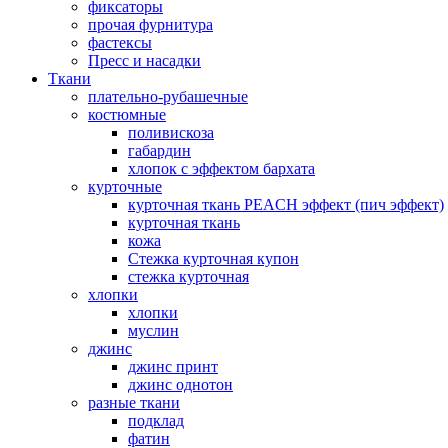
фиксаторы
прочая фурнитура
фастексы
Пресс и насадки
Ткани
плательно-рубашечные
костюмные
поливискоза
габардин
хлопок с эффектом бархата
курточные
курточная ткань PEACH эффект (пич эффект)
курточная ткань
кожа
Стежка курточная купон
стежка курточная
хлопки
хлопки
муслин
джинс
джинс принт
джинс однотон
разные ткани
подклад
фатин