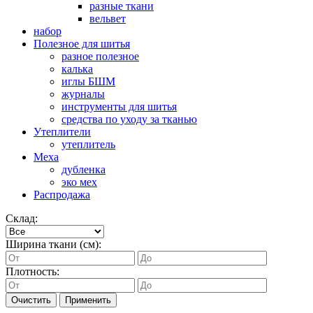
разные ткани
вельвет
набор
Полезное для шитья
разное полезное
калька
иглы БШМ
журналы
инструменты для шитья
средства по уходу за тканью
Утеплители
утеплитель
Меха
дубленка
эко мех
Распродажа
Склад:
Ширина ткани (см):
Плотность:
Очистить
Применить