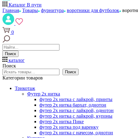
Каталог
В пути
Главная
Товары
фурнитура
воротники для футболок
воротни
0
Поиск
каталог
Поиск
Поиск
Категории товаров
Трикотаж
Футер 2х нитка
футер 2х нитка с лайкрой, принты
футер 2х нитка бархат, однотон
футер 2х нитка с лайкрой, однотон
футер 2х нитка с лайкрой, купоны
футер 2х нитка Пике
футер 2х нитка под варенку
футер 2х нитка с начесом, однотон