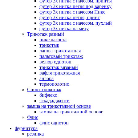
футер 3х нитка с начесом, принты
футер 3х нитка петля под варенку
футер 3х нитка с начесом Пике
футер 3х нитка петля, принт
футер 3х нитка с начесом, пухлый
футер 3х нитка на меху
Трикотаж разный
пике лакоста
трикотаж
лапша трикотажная
пальтовый трикотаж
велюр однотон
трикотаж вязаный
вафля трикотажная
ангора
термополотно
Спорт трикотаж
бифлекс
эскада/джерси
замша на трикотажной основе
замша на трикотажной основе
Флис
флис однотон
фурнитура
резинка