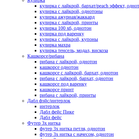
Кулирка
кулирка с лайкрой, бархат/peach эффект, одно
кулирка с лайкрой, однотоны
кулирка ажурная/жаккард
кулирка с лайкрой, принты
кулирка 100 хб, однотон
кулирка под варенку
кулирка с лайкрой, купоны
кулирка махра
кулирка тенсель, модал, вискоза
Кашкорсе/рибана
рибана с лайкрой, однотон
кашкорсе однотон
кашкорсе с лайкрой, бархат, однотон
рибана с лайкрой, бархат, однотон
кашкорсе под варенку
кашкорсе принт
рибана с лайкрой, принты
Дабл фэйс/интерлок
интерлок
Дабл фейс Пике
Дабл фейс
Футер 3х нитка
футер 3х нитка петля, однотон
футер 3х нитка с начесом, однотон