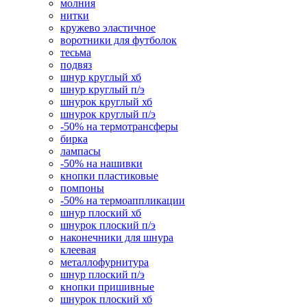
молния
нитки
кружево эластичное
воротники для футболок
тесьма
подвяз
шнур круглый хб
шнур круглый п/э
шнурок круглый хб
шнурок круглый п/э
-50% на термотрансферы
бирка
лампасы
-50% на нашивки
кнопки пластиковые
помпоны
-50% на термоаппликации
шнур плоский хб
шнурок плоский п/э
наконечники для шнура
клеевая
металлофурнитура
шнур плоский п/э
кнопки пришивные
шнурок плоский хб