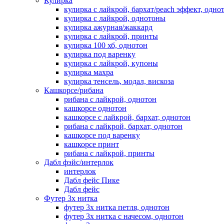
Кулирка
кулирка с лайкрой, бархат/peach эффект, одно
кулирка с лайкрой, однотоны
кулирка ажурная/жаккард
кулирка с лайкрой, принты
кулирка 100 хб, однотон
кулирка под варенку
кулирка с лайкрой, купоны
кулирка махра
кулирка тенсель, модал, вискоза
Кашкорсе/рибана
рибана с лайкрой, однотон
кашкорсе однотон
кашкорсе с лайкрой, бархат, однотон
рибана с лайкрой, бархат, однотон
кашкорсе под варенку
кашкорсе принт
рибана с лайкрой, принты
Дабл фэйс/интерлок
интерлок
Дабл фейс Пике
Дабл фейс
Футер 3х нитка
футер 3х нитка петля, однотон
футер 3х нитка с начесом, однотон