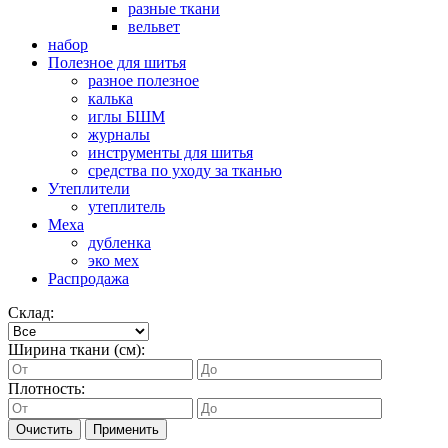
разные ткани
вельвет
набор
Полезное для шитья
разное полезное
калька
иглы БШМ
журналы
инструменты для шитья
средства по уходу за тканью
Утеплители
утеплитель
Меха
дубленка
эко мех
Распродажа
Склад:
Ширина ткани (см):
Плотность:
Очистить
Применить