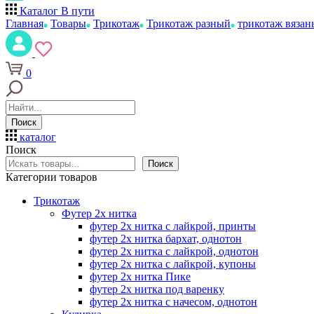
Каталог
В пути
Главная
Товары
Трикотаж
Трикотаж разный
трикотаж вяза
0
Поиск
каталог
Поиск
Поиск
Категории товаров
Трикотаж
Футер 2х нитка
футер 2х нитка с лайкрой, принты
футер 2х нитка бархат, однотон
футер 2х нитка с лайкрой, однотон
футер 2х нитка с лайкрой, купоны
футер 2х нитка Пике
футер 2х нитка под варенку
футер 2х нитка с начесом, однотон