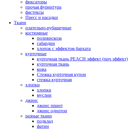
фиксаторы
прочая фурнитура
фастексы
Пресс и насадки
Ткани
плательно-рубашечные
костюмные
поливискоза
габардин
хлопок с эффектом бархата
курточные
курточная ткань PEACH эффект (пич эффект)
курточная ткань
кожа
Стежка курточная купон
стежка курточная
хлопки
хлопки
муслин
джинс
джинс принт
джинс однотон
разные ткани
подклад
фатин