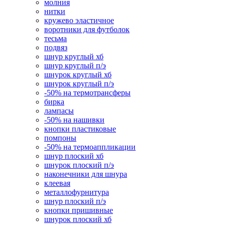
молния
нитки
кружево эластичное
воротники для футболок
тесьма
подвяз
шнур круглый хб
шнур круглый п/э
шнурок круглый хб
шнурок круглый п/э
-50% на термотрансферы
бирка
лампасы
-50% на нашивки
кнопки пластиковые
помпоны
-50% на термоаппликации
шнур плоский хб
шнурок плоский п/э
наконечники для шнура
клеевая
металлофурнитура
шнур плоский п/э
кнопки пришивные
шнурок плоский хб