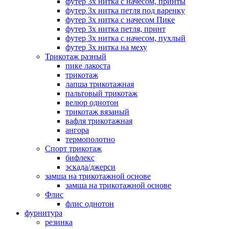
футер 3х нитка с начесом, принты
футер 3х нитка петля под варенку
футер 3х нитка с начесом Пике
футер 3х нитка петля, принт
футер 3х нитка с начесом, пухлый
футер 3х нитка на меху
Трикотаж разный
пике лакоста
трикотаж
лапша трикотажная
пальтовый трикотаж
велюр однотон
трикотаж вязаный
вафля трикотажная
ангора
термополотно
Спорт трикотаж
бифлекс
эскада/джерси
замша на трикотажной основе
замша на трикотажной основе
Флис
флис однотон
фурнитура
резинка