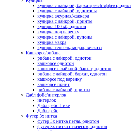
Кулирка
кулирка с лайкрой, бархат/peach эффект, одно
кулирка с лайкрой, однотоны
кулирка ажурная/жаккард
кулирка с лайкрой, принты
кулирка 100 хб, однотон
кулирка под варенку
кулирка с лайкрой, купоны
кулирка махра
кулирка тенсель, модал, вискоза
Кашкорсе/рибана
рибана с лайкрой, однотон
кашкорсе однотон
кашкорсе с лайкрой, бархат, однотон
рибана с лайкрой, бархат, однотон
кашкорсе под варенку
кашкорсе принт
рибана с лайкрой, принты
Дабл фэйс/интерлок
интерлок
Дабл фейс Пике
Дабл фейс
Футер 3х нитка
футер 3х нитка петля, однотон
футер 3х нитка с начесом, однотон