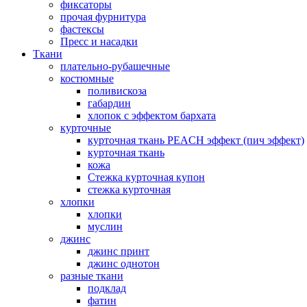
фиксаторы
прочая фурнитура
фастексы
Пресс и насадки
Ткани
плательно-рубашечные
костюмные
поливискоза
габардин
хлопок с эффектом бархата
курточные
курточная ткань PEACH эффект (пич эффект)
курточная ткань
кожа
Стежка курточная купон
стежка курточная
хлопки
хлопки
муслин
джинс
джинс принт
джинс однотон
разные ткани
подклад
фатин