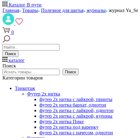
Каталог
В пути
Главная
Товары
Полезное для шитья
журналы
журнал Ya_Se
0
Поиск
каталог
Поиск
Поиск
Категории товаров
Трикотаж
Футер 2х нитка
футер 2х нитка с лайкрой, принты
футер 2х нитка бархат, однотон
футер 2х нитка с лайкрой, однотон
футер 2х нитка с лайкрой, купоны
футер 2х нитка Пике
футер 2х нитка под варенку
футер 2х нитка с начесом, однотон