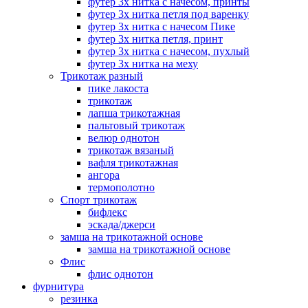
футер 3х нитка с начесом, принты
футер 3х нитка петля под варенку
футер 3х нитка с начесом Пике
футер 3х нитка петля, принт
футер 3х нитка с начесом, пухлый
футер 3х нитка на меху
Трикотаж разный
пике лакоста
трикотаж
лапша трикотажная
пальтовый трикотаж
велюр однотон
трикотаж вязаный
вафля трикотажная
ангора
термополотно
Спорт трикотаж
бифлекс
эскада/джерси
замша на трикотажной основе
замша на трикотажной основе
Флис
флис однотон
фурнитура
резинка