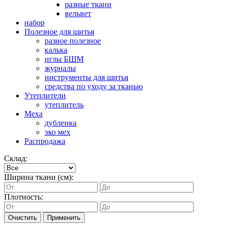
разные ткани
вельвет
набор
Полезное для шитья
разное полезное
калька
иглы БШМ
журналы
инструменты для шитья
средства по уходу за тканью
Утеплители
утеплитель
Меха
дубленка
эко мех
Распродажа
Склад:
Ширина ткани (см):
Плотность:
Очистить
Применить