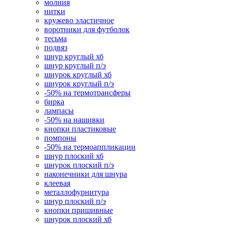
молния
нитки
кружево эластичное
воротники для футболок
тесьма
подвяз
шнур круглый хб
шнур круглый п/э
шнурок круглый хб
шнурок круглый п/э
-50% на термотрансферы
бирка
лампасы
-50% на нашивки
кнопки пластиковые
помпоны
-50% на термоаппликации
шнур плоский хб
шнурок плоский п/э
наконечники для шнура
клеевая
металлофурнитура
шнур плоский п/э
кнопки пришивные
шнурок плоский хб