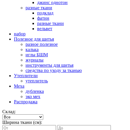
джинс однотон
разные ткани
подклад
фатин
разные ткани
вельвет
набор
Полезное для шитья
разное полезное
калька
иглы БШМ
журналы
инструменты для шитья
средства по уходу за тканью
Утеплители
утеплитель
Меха
дубленка
эко мех
Распродажа
Склад:
Ширина ткани (см):