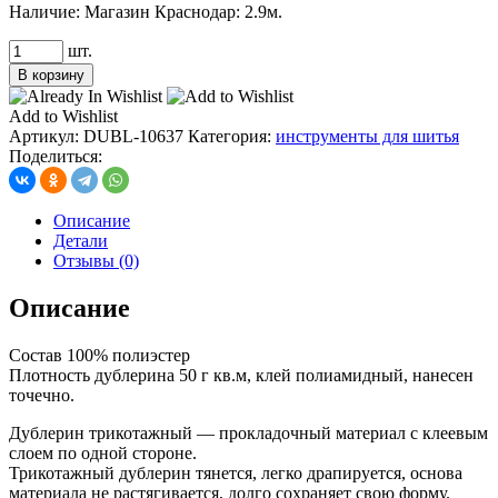
Наличие:
Магазин Краснодар: 2.9м.
Количество
шт.
товара
В корзину
Дублерин
IdealTex
Add to Wishlist
трикотажный
Артикул:
DUBL-10637
Категория:
инструменты для шитья
50г/
Поделиться:
м²,
150
см,
Описание
цв.
Детали
черный
Отзывы (0)
Описание
Состав 100% полиэстер
Плотность дублерина 50 г кв.м, клей полиамидный, нанесен
точечно.
Дублерин трикотажный — прокладочный материал с клеевым
слоем по одной стороне.
Трикотажный дублерин тянется, легко драпируется, основа
материала не растягивается, долго сохраняет свою форму.