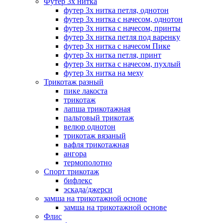
Футер 3х нитка
футер 3х нитка петля, однотон
футер 3х нитка с начесом, однотон
футер 3х нитка с начесом, принты
футер 3х нитка петля под варенку
футер 3х нитка с начесом Пике
футер 3х нитка петля, принт
футер 3х нитка с начесом, пухлый
футер 3х нитка на меху
Трикотаж разный
пике лакоста
трикотаж
лапша трикотажная
пальтовый трикотаж
велюр однотон
трикотаж вязаный
вафля трикотажная
ангора
термополотно
Спорт трикотаж
бифлекс
эскада/джерси
замша на трикотажной основе
замша на трикотажной основе
Флис