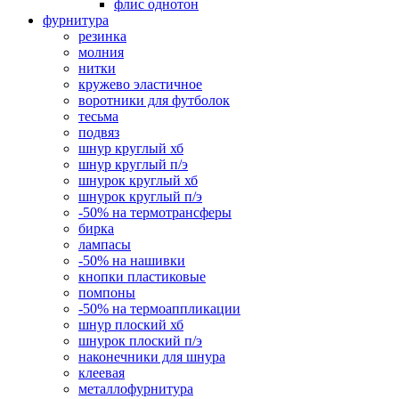
флис однотон
фурнитура
резинка
молния
нитки
кружево эластичное
воротники для футболок
тесьма
подвяз
шнур круглый хб
шнур круглый п/э
шнурок круглый хб
шнурок круглый п/э
-50% на термотрансферы
бирка
лампасы
-50% на нашивки
кнопки пластиковые
помпоны
-50% на термоаппликации
шнур плоский хб
шнурок плоский п/э
наконечники для шнура
клеевая
металлофурнитура