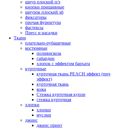
шнур плоский п/э
кнопки пришивные
шнурок плоский хб
фиксаторы
прочая фурнитура
фастексы
Пресс и насадки
Ткани
плательно-рубашечные
костюмные
поливискоза
габардин
хлопок с эффектом бархата
курточные
курточная ткань PEACH эффект (пич
эффект)
курточная ткань
кожа
Стежка курточная купон
стежка курточная
хлопки
хлопки
муслин
джинс
джинс принт