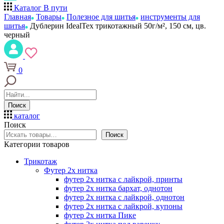
Каталог
В пути
Главная
Товары
Полезное для шитья
инструменты для
шитья
Дублерин IdealTex трикотажный 50г/м², 150 см, цв.
черный
0
Поиск
каталог
Поиск
Поиск
Категории товаров
Трикотаж
Футер 2х нитка
футер 2х нитка с лайкрой, принты
футер 2х нитка бархат, однотон
футер 2х нитка с лайкрой, однотон
футер 2х нитка с лайкрой, купоны
футер 2х нитка Пике