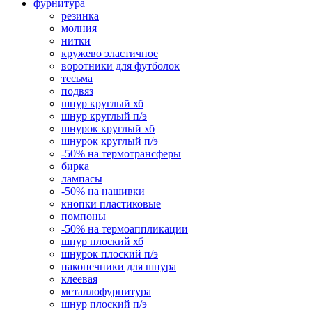
фурнитура
резинка
молния
нитки
кружево эластичное
воротники для футболок
тесьма
подвяз
шнур круглый хб
шнур круглый п/э
шнурок круглый хб
шнурок круглый п/э
-50% на термотрансферы
бирка
лампасы
-50% на нашивки
кнопки пластиковые
помпоны
-50% на термоаппликации
шнур плоский хб
шнурок плоский п/э
наконечники для шнура
клеевая
металлофурнитура
шнур плоский п/э