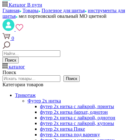
Каталог
В пути
Главная
Товары
Полезное для шитья
инструменты для
шитья
мел портновский овальный МО цветной
0
Поиск
каталог
Поиск
Поиск
Категории товаров
Трикотаж
Футер 2х нитка
футер 2х нитка с лайкрой, принты
футер 2х нитка бархат, однотон
футер 2х нитка с лайкрой, однотон
футер 2х нитка с лайкрой, купоны
футер 2х нитка Пике
футер 2х нитка под варенку