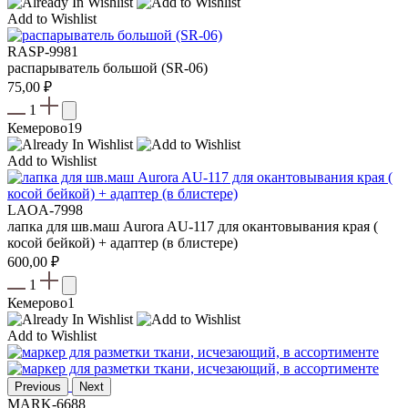
Add to Wishlist
RASP-9981
распарыватель большой (SR-06)
75,00
₽
1
Кемерово
19
Add to Wishlist
LAOA-7998
лапка для шв.маш Aurora AU-117 для окантовывания края (
косой бейкой) + адаптер (в блистере)
600,00
₽
1
Кемерово
1
Add to Wishlist
Previous
Next
MARK-6688