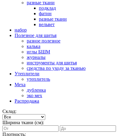
разные ткани
подклад
фатин
разные ткани
вельвет
набор
Полезное для шитья
разное полезное
калька
иглы БШМ
журналы
инструменты для шитья
средства по уходу за тканью
Утеплители
утеплитель
Меха
дубленка
эко мех
Распродажа
Склад:
Ширина ткани (см):
Плотность: