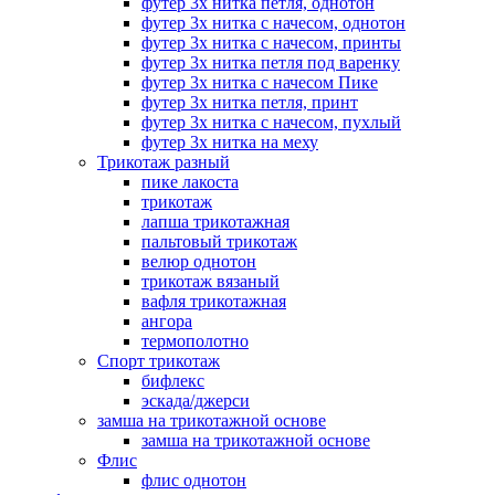
футер 3х нитка петля, однотон
футер 3х нитка с начесом, однотон
футер 3х нитка с начесом, принты
футер 3х нитка петля под варенку
футер 3х нитка с начесом Пике
футер 3х нитка петля, принт
футер 3х нитка с начесом, пухлый
футер 3х нитка на меху
Трикотаж разный
пике лакоста
трикотаж
лапша трикотажная
пальтовый трикотаж
велюр однотон
трикотаж вязаный
вафля трикотажная
ангора
термополотно
Спорт трикотаж
бифлекс
эскада/джерси
замша на трикотажной основе
замша на трикотажной основе
Флис
флис однотон