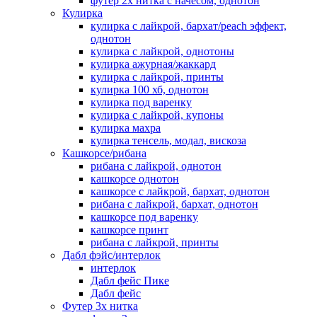
футер 2х нитка с начесом, однотон
Кулирка
кулирка с лайкрой, бархат/peach эффект,
однотон
кулирка с лайкрой, однотоны
кулирка ажурная/жаккард
кулирка с лайкрой, принты
кулирка 100 хб, однотон
кулирка под варенку
кулирка с лайкрой, купоны
кулирка махра
кулирка тенсель, модал, вискоза
Кашкорсе/рибана
рибана с лайкрой, однотон
кашкорсе однотон
кашкорсе с лайкрой, бархат, однотон
рибана с лайкрой, бархат, однотон
кашкорсе под варенку
кашкорсе принт
рибана с лайкрой, принты
Дабл фэйс/интерлок
интерлок
Дабл фейс Пике
Дабл фейс
Футер 3х нитка