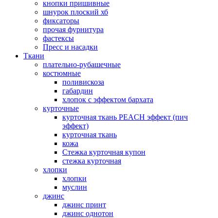
кнопки пришивные
шнурок плоский хб
фиксаторы
прочая фурнитура
фастексы
Пресс и насадки
Ткани
плательно-рубашечные
костюмные
поливискоза
габардин
хлопок с эффектом бархата
курточные
курточная ткань PEACH эффект (пич
эффект)
курточная ткань
кожа
Стежка курточная купон
стежка курточная
хлопки
хлопки
муслин
джинс
джинс принт
джинс однотон