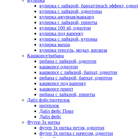
Кулирка
кулирка с лайкрой, бархат/peach эффект, одно
кулирка с лайкрой, однотоны
кулирка ажурная/жаккард
кулирка с лайкрой, принты
кулирка 100 хб, однотон
кулирка под варенку
кулирка с лайкрой, купоны
кулирка махра
кулирка тенсель, модал, вискоза
Кашкорсе/рибана
рибана с лайкрой, однотон
кашкорсе однотон
кашкорсе с лайкрой, бархат, однотон
рибана с лайкрой, бархат, однотон
кашкорсе под варенку
кашкорсе принт
рибана с лайкрой, принты
Дабл фэйс/интерлок
интерлок
Дабл фейс Пике
Дабл фейс
Футер 3х нитка
футер 3х нитка петля, однотон
футер 3х нитка с начесом, однотон