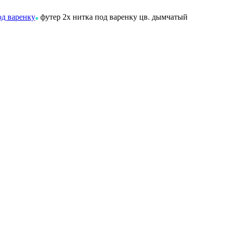
од варенку
футер 2х нитка под варенку цв. дымчатый