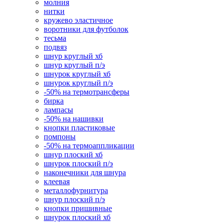
молния
нитки
кружево эластичное
воротники для футболок
тесьма
подвяз
шнур круглый хб
шнур круглый п/э
шнурок круглый хб
шнурок круглый п/э
-50% на термотрансферы
бирка
лампасы
-50% на нашивки
кнопки пластиковые
помпоны
-50% на термоаппликации
шнур плоский хб
шнурок плоский п/э
наконечники для шнура
клеевая
металлофурнитура
шнур плоский п/э
кнопки пришивные
шнурок плоский хб