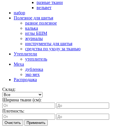
разные ткани
вельвет
набор
Полезное для шитья
разное полезное
калька
иглы БШМ
журналы
инструменты для шитья
средства по уходу за тканью
Утеплители
утеплитель
Меха
дубленка
эко мех
Распродажа
Склад:
Ширина ткани (см):
Плотность:
Очистить
Применить