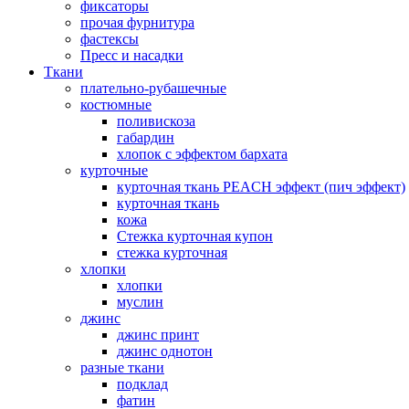
фиксаторы
прочая фурнитура
фастексы
Пресс и насадки
Ткани
плательно-рубашечные
костюмные
поливискоза
габардин
хлопок с эффектом бархата
курточные
курточная ткань PEACH эффект (пич эффект)
курточная ткань
кожа
Стежка курточная купон
стежка курточная
хлопки
хлопки
муслин
джинс
джинс принт
джинс однотон
разные ткани
подклад
фатин