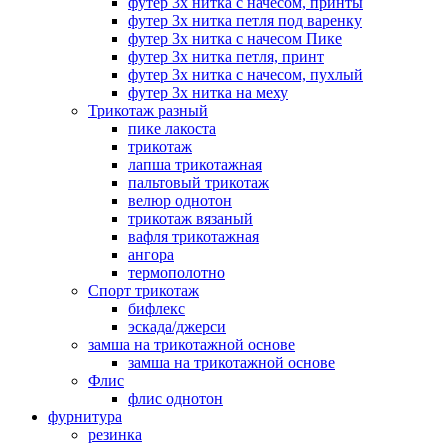
футер 3х нитка с начесом, принты
футер 3х нитка петля под варенку
футер 3х нитка с начесом Пике
футер 3х нитка петля, принт
футер 3х нитка с начесом, пухлый
футер 3х нитка на меху
Трикотаж разный
пике лакоста
трикотаж
лапша трикотажная
пальтовый трикотаж
велюр однотон
трикотаж вязаный
вафля трикотажная
ангора
термополотно
Спорт трикотаж
бифлекс
эскада/джерси
замша на трикотажной основе
замша на трикотажной основе
Флис
флис однотон
фурнитура
резинка