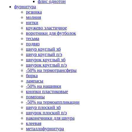
флис однотон
фурнитура
резинка
молния
нитки
кружево эластичное
воротники для футболок
тесьма
подвяз
шнур круглый хб
шнур круглый п/э
шнурок круглый хб
шнурок круглый п/э
-50% на термотрансферы
бирка
лампасы
-50% на нашивки
кнопки пластиковые
помпоны
-50% на термоаппликации
шнур плоский хб
шнурок плоский п/э
наконечники для шнура
клеевая
металлофурнитура