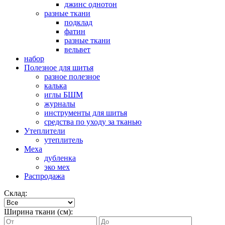
джинс однотон
разные ткани
подклад
фатин
разные ткани
вельвет
набор
Полезное для шитья
разное полезное
калька
иглы БШМ
журналы
инструменты для шитья
средства по уходу за тканью
Утеплители
утеплитель
Меха
дубленка
эко мех
Распродажа
Склад:
Ширина ткани (см):