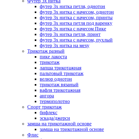
Футер 3х нитка
футер 3х нитка петля, однотон
футер 3х нитка с начесом, однотон
футер 3х нитка с начесом, принты
футер 3х нитка петля под варенку
футер 3х нитка с начесом Пике
футер 3х нитка петля, принт
футер 3х нитка с начесом, пухлый
футер 3х нитка на меху
Трикотаж разный
пике лакоста
трикотаж
лапша трикотажная
пальтовый трикотаж
велюр однотон
трикотаж вязаный
вафля трикотажная
ангора
термополотно
Спорт трикотаж
бифлекс
эскада/джерси
замша на трикотажной основе
замша на трикотажной основе
Флис