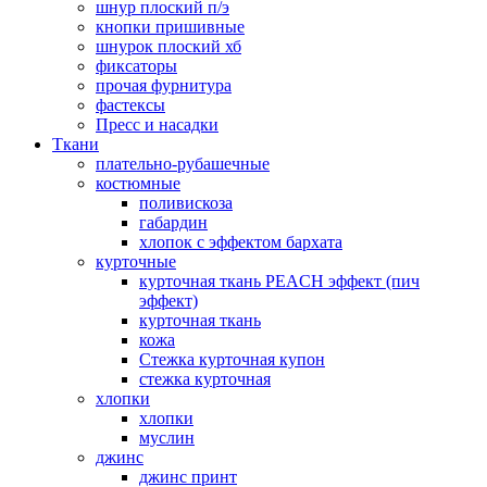
шнур плоский п/э
кнопки пришивные
шнурок плоский хб
фиксаторы
прочая фурнитура
фастексы
Пресс и насадки
Ткани
плательно-рубашечные
костюмные
поливискоза
габардин
хлопок с эффектом бархата
курточные
курточная ткань PEACH эффект (пич
эффект)
курточная ткань
кожа
Стежка курточная купон
стежка курточная
хлопки
хлопки
муслин
джинс
джинс принт