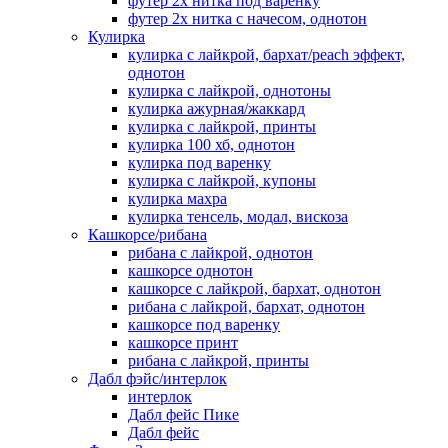
футер 2х нитка под варенку
футер 2х нитка с начесом, однотон
Кулирка
кулирка с лайкрой, бархат/peach эффект,
однотон
кулирка с лайкрой, однотоны
кулирка ажурная/жаккард
кулирка с лайкрой, принты
кулирка 100 хб, однотон
кулирка под варенку
кулирка с лайкрой, купоны
кулирка махра
кулирка тенсель, модал, вискоза
Кашкорсе/рибана
рибана с лайкрой, однотон
кашкорсе однотон
кашкорсе с лайкрой, бархат, однотон
рибана с лайкрой, бархат, однотон
кашкорсе под варенку
кашкорсе принт
рибана с лайкрой, принты
Дабл фэйс/интерлок
интерлок
Дабл фейс Пике
Дабл фейс