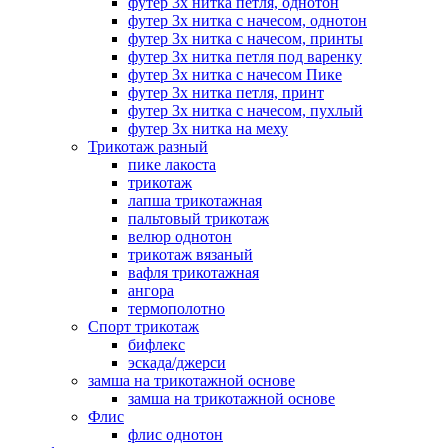
футер 3х нитка петля, однотон
футер 3х нитка с начесом, однотон
футер 3х нитка с начесом, принты
футер 3х нитка петля под варенку
футер 3х нитка с начесом Пике
футер 3х нитка петля, принт
футер 3х нитка с начесом, пухлый
футер 3х нитка на меху
Трикотаж разный
пике лакоста
трикотаж
лапша трикотажная
пальтовый трикотаж
велюр однотон
трикотаж вязаный
вафля трикотажная
ангора
термополотно
Спорт трикотаж
бифлекс
эскада/джерси
замша на трикотажной основе
замша на трикотажной основе
Флис
флис однотон