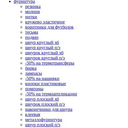
фурнитура
резинка
молния
нитки
кружево эластичное
воротники для футболок
тесьма
подвяз
шнур круглый хб
шнур круглый п/э
шнурок круглый хб
шнурок круглый п/э
-50% на термотрансферы
бирка
лампасы
-50% на нашивки
кнопки пластиковые
помпоны
-50% на термоаппликации
шнур плоский хб
шнурок плоский п/э
наконечники для шнура
клеевая
металлофурнитура
шнур плоский п/э