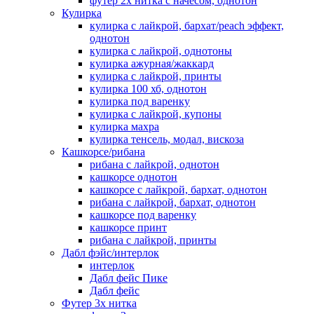
футер 2х нитка с начесом, однотон
Кулирка
кулирка с лайкрой, бархат/peach эффект,
однотон
кулирка с лайкрой, однотоны
кулирка ажурная/жаккард
кулирка с лайкрой, принты
кулирка 100 хб, однотон
кулирка под варенку
кулирка с лайкрой, купоны
кулирка махра
кулирка тенсель, модал, вискоза
Кашкорсе/рибана
рибана с лайкрой, однотон
кашкорсе однотон
кашкорсе с лайкрой, бархат, однотон
рибана с лайкрой, бархат, однотон
кашкорсе под варенку
кашкорсе принт
рибана с лайкрой, принты
Дабл фэйс/интерлок
интерлок
Дабл фейс Пике
Дабл фейс
Футер 3х нитка