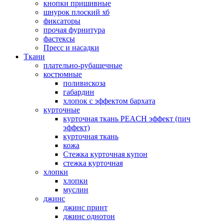
кнопки пришивные
шнурок плоский хб
фиксаторы
прочая фурнитура
фастексы
Пресс и насадки
Ткани
плательно-рубашечные
костюмные
поливискоза
габардин
хлопок с эффектом бархата
курточные
курточная ткань PEACH эффект (пич
эффект)
курточная ткань
кожа
Стежка курточная купон
стежка курточная
хлопки
хлопки
муслин
джинс
джинс принт
джинс однотон