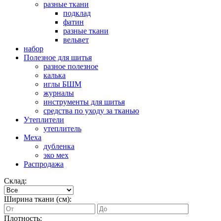
разные ткани
подклад
фатин
разные ткани
вельвет
набор
Полезное для шитья
разное полезное
калька
иглы БШМ
журналы
инструменты для шитья
средства по уходу за тканью
Утеплители
утеплитель
Меха
дубленка
эко мех
Распродажа
Склад:
Ширина ткани (см):
Плотность: