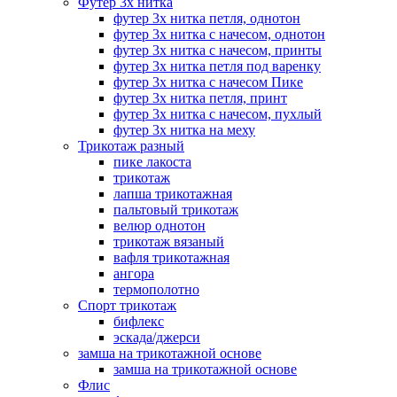
Футер 3х нитка
футер 3х нитка петля, однотон
футер 3х нитка с начесом, однотон
футер 3х нитка с начесом, принты
футер 3х нитка петля под варенку
футер 3х нитка с начесом Пике
футер 3х нитка петля, принт
футер 3х нитка с начесом, пухлый
футер 3х нитка на меху
Трикотаж разный
пике лакоста
трикотаж
лапша трикотажная
пальтовый трикотаж
велюр однотон
трикотаж вязаный
вафля трикотажная
ангора
термополотно
Спорт трикотаж
бифлекс
эскада/джерси
замша на трикотажной основе
замша на трикотажной основе
Флис