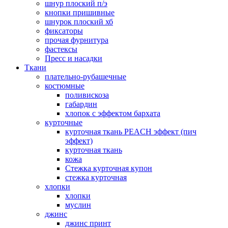
шнур плоский п/э
кнопки пришивные
шнурок плоский хб
фиксаторы
прочая фурнитура
фастексы
Пресс и насадки
Ткани
плательно-рубашечные
костюмные
поливискоза
габардин
хлопок с эффектом бархата
курточные
курточная ткань PEACH эффект (пич
эффект)
курточная ткань
кожа
Стежка курточная купон
стежка курточная
хлопки
хлопки
муслин
джинс
джинс принт