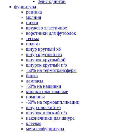
флис однотон
фурнитура
резинка
молния
нитки
кружево эластичное
воротники для футболок
тесьма
подвяз
шнур круглый хб
шнур круглый п/э
шнурок круглый хб
шнурок круглый п/э
-50% на термотрансферы
бирка
лампасы
-50% на нашивки
кнопки пластиковые
помпоны
-50% на термоаппликации
шнур плоский хб
шнурок плоский п/э
наконечники для шнура
клеевая
металлофурнитура