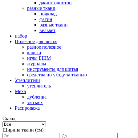
джинс однотон
разные ткани
подклад
фатин
разные ткани
вельвет
набор
Полезное для шитья
разное полезное
калька
иглы БШМ
журналы
инструменты для шитья
средства по уходу за тканью
Утеплители
утеплитель
Меха
дубленка
эко мех
Распродажа
Склад:
Ширина ткани (см):