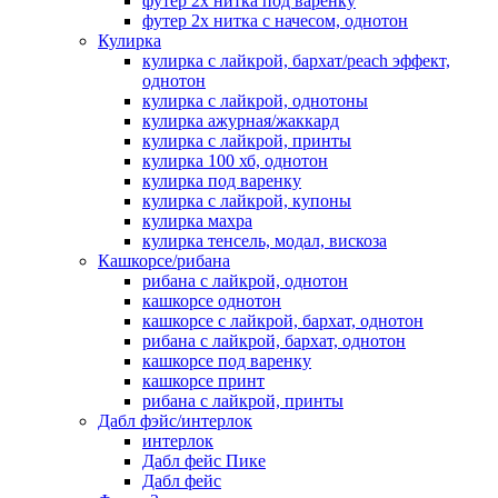
футер 2х нитка под варенку
футер 2х нитка с начесом, однотон
Кулирка
кулирка с лайкрой, бархат/peach эффект,
однотон
кулирка с лайкрой, однотоны
кулирка ажурная/жаккард
кулирка с лайкрой, принты
кулирка 100 хб, однотон
кулирка под варенку
кулирка с лайкрой, купоны
кулирка махра
кулирка тенсель, модал, вискоза
Кашкорсе/рибана
рибана с лайкрой, однотон
кашкорсе однотон
кашкорсе с лайкрой, бархат, однотон
рибана с лайкрой, бархат, однотон
кашкорсе под варенку
кашкорсе принт
рибана с лайкрой, принты
Дабл фэйс/интерлок
интерлок
Дабл фейс Пике
Дабл фейс