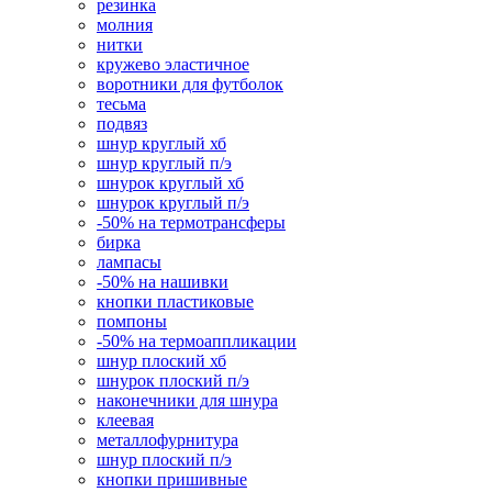
резинка
молния
нитки
кружево эластичное
воротники для футболок
тесьма
подвяз
шнур круглый хб
шнур круглый п/э
шнурок круглый хб
шнурок круглый п/э
-50% на термотрансферы
бирка
лампасы
-50% на нашивки
кнопки пластиковые
помпоны
-50% на термоаппликации
шнур плоский хб
шнурок плоский п/э
наконечники для шнура
клеевая
металлофурнитура
шнур плоский п/э
кнопки пришивные