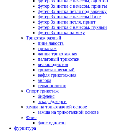
футер 3х нитка с начесом, однотон
футер 3х нитка с начесом, принты
футер 3х нитка петля под варенку
футер 3х нитка с начесом Пике
футер 3х нитка петля, принт
футер 3х нитка с начесом, пухлый
футер 3х нитка на меху
Трикотаж разный
пике лакоста
трикотаж
лапша трикотажная
пальтовый трикотаж
велюр однотон
трикотаж вязаный
вафля трикотажная
ангора
термополотно
Спорт трикотаж
бифлекс
эскада/джерси
замша на трикотажной основе
замша на трикотажной основе
Флис
флис однотон
фурнитура