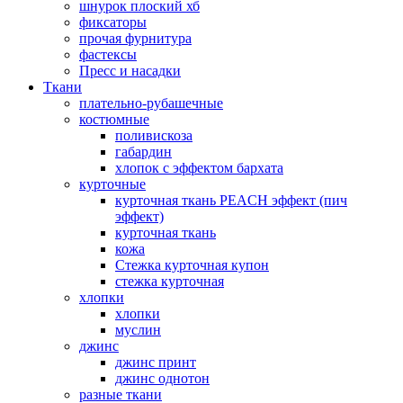
шнурок плоский хб
фиксаторы
прочая фурнитура
фастексы
Пресс и насадки
Ткани
плательно-рубашечные
костюмные
поливискоза
габардин
хлопок с эффектом бархата
курточные
курточная ткань PEACH эффект (пич
эффект)
курточная ткань
кожа
Стежка курточная купон
стежка курточная
хлопки
хлопки
муслин
джинс
джинс принт
джинс однотон
разные ткани