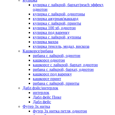
Кулирка
кулирка с лайкрой, бархат/peach эффект,
однотон
кулирка с лайкрой, однотоны
кулирка ажурная/жаккард
кулирка с лайкрой, принты
кулирка 100 хб, однотон
кулирка под варенку
кулирка с лайкрой, купоны
кулирка махра
кулирка тенсель, модал, вискоза
Кашкорсе/рибана
рибана с лайкрой, однотон
кашкорсе однотон
кашкорсе с лайкрой, бархат, однотон
рибана с лайкрой, бархат, однотон
кашкорсе под варенку
кашкорсе принт
рибана с лайкрой, принты
Дабл фэйс/интерлок
интерлок
Дабл фейс Пике
Дабл фейс
Футер 3х нитка
футер 3х нитка петля, однотон