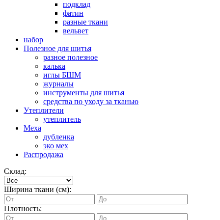
подклад
фатин
разные ткани
вельвет
набор
Полезное для шитья
разное полезное
калька
иглы БШМ
журналы
инструменты для шитья
средства по уходу за тканью
Утеплители
утеплитель
Меха
дубленка
эко мех
Распродажа
Склад:
Ширина ткани (см):
Плотность: