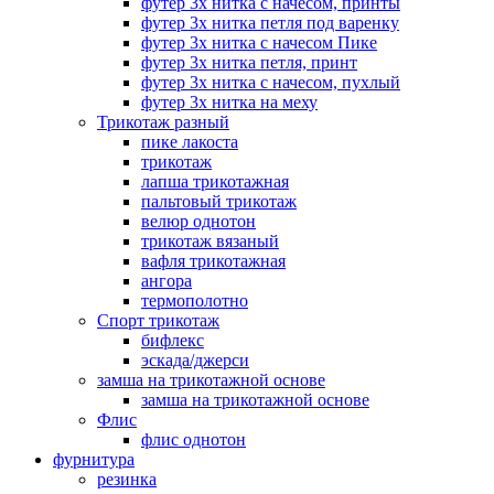
футер 3х нитка с начесом, принты
футер 3х нитка петля под варенку
футер 3х нитка с начесом Пике
футер 3х нитка петля, принт
футер 3х нитка с начесом, пухлый
футер 3х нитка на меху
Трикотаж разный
пике лакоста
трикотаж
лапша трикотажная
пальтовый трикотаж
велюр однотон
трикотаж вязаный
вафля трикотажная
ангора
термополотно
Спорт трикотаж
бифлекс
эскада/джерси
замша на трикотажной основе
замша на трикотажной основе
Флис
флис однотон
фурнитура
резинка