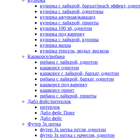
Кулирка
кулирка с лайкрой, бархат/peach эффект, одно
кулирка с лайкрой, однотоны
кулирка ажурная/жаккард
кулирка с лайкрой, принты
кулирка 100 хб, однотон
кулирка под варенку
кулирка с лайкрой, купоны
кулирка махра
кулирка тенсель, модал, вискоза
Кашкорсе/рибана
рибана с лайкрой, однотон
кашкорсе однотон
кашкорсе с лайкрой, бархат, однотон
рибана с лайкрой, бархат, однотон
кашкорсе под варенку
кашкорсе принт
рибана с лайкрой, принты
Дабл фэйс/интерлок
интерлок
Дабл фейс Пике
Дабл фейс
Футер 3х нитка
футер 3х нитка петля, однотон
футер 3х нитка с начесом, однотон