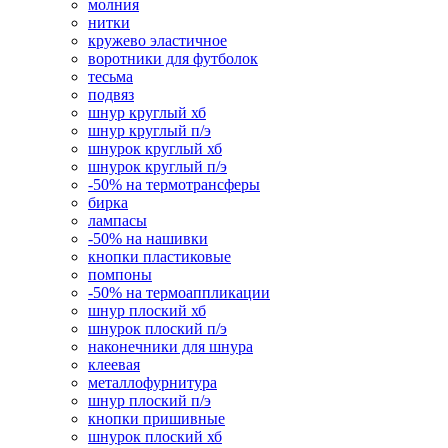
молния
нитки
кружево эластичное
воротники для футболок
тесьма
подвяз
шнур круглый хб
шнур круглый п/э
шнурок круглый хб
шнурок круглый п/э
-50% на термотрансферы
бирка
лампасы
-50% на нашивки
кнопки пластиковые
помпоны
-50% на термоаппликации
шнур плоский хб
шнурок плоский п/э
наконечники для шнура
клеевая
металлофурнитура
шнур плоский п/э
кнопки пришивные
шнурок плоский хб