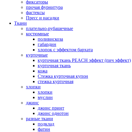
фиксаторы
прочая фурнитура
фастексы
Пресс и насадки
Ткани
плательно-рубашечные
костюмные
поливискоза
габардин
хлопок с эффектом бархата
курточные
курточная ткань PEACH эффект (пич эффект)
курточная ткань
кожа
Стежка курточная купон
стежка курточная
хлопки
хлопки
муслин
джинс
джинс принт
джинс однотон
разные ткани
подклад
фатин