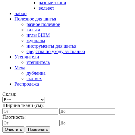
разные ткани
вельвет
набор
Полезное для шитья
разное полезное
калька
иглы БШМ
журналы
инструменты для шитья
средства по уходу за тканью
Утеплители
утеплитель
Меха
дубленка
эко мех
Распродажа
Склад:
Ширина ткани (см):
Плотность:
Очистить
Применить