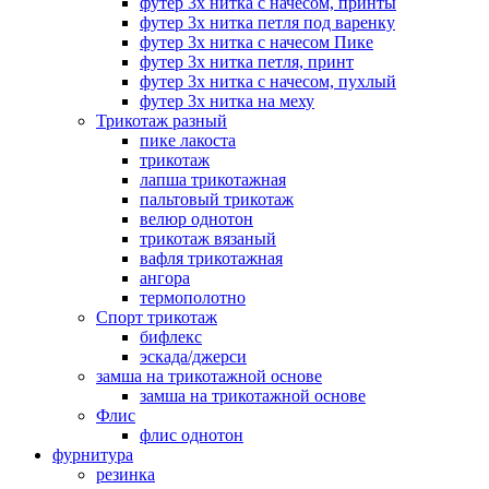
футер 3х нитка с начесом, принты
футер 3х нитка петля под варенку
футер 3х нитка с начесом Пике
футер 3х нитка петля, принт
футер 3х нитка с начесом, пухлый
футер 3х нитка на меху
Трикотаж разный
пике лакоста
трикотаж
лапша трикотажная
пальтовый трикотаж
велюр однотон
трикотаж вязаный
вафля трикотажная
ангора
термополотно
Спорт трикотаж
бифлекс
эскада/джерси
замша на трикотажной основе
замша на трикотажной основе
Флис
флис однотон
фурнитура
резинка