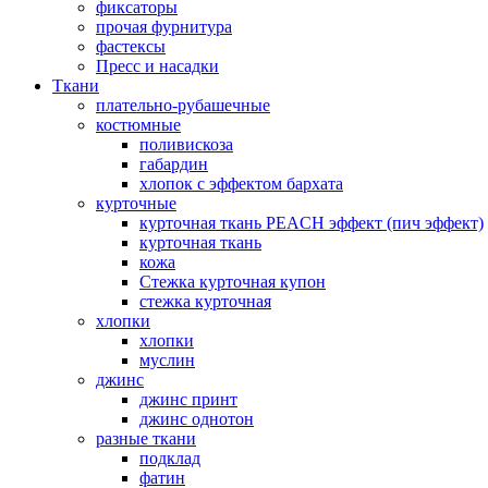
фиксаторы
прочая фурнитура
фастексы
Пресс и насадки
Ткани
плательно-рубашечные
костюмные
поливискоза
габардин
хлопок с эффектом бархата
курточные
курточная ткань PEACH эффект (пич эффект)
курточная ткань
кожа
Стежка курточная купон
стежка курточная
хлопки
хлопки
муслин
джинс
джинс принт
джинс однотон
разные ткани
подклад
фатин