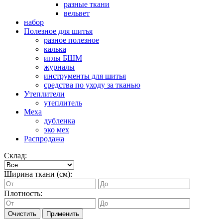
разные ткани
вельвет
набор
Полезное для шитья
разное полезное
калька
иглы БШМ
журналы
инструменты для шитья
средства по уходу за тканью
Утеплители
утеплитель
Меха
дубленка
эко мех
Распродажа
Склад:
Ширина ткани (см):
Плотность:
Очистить
Применить