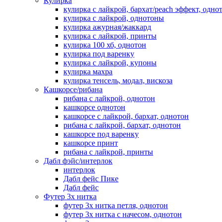
Кулирка
кулирка с лайкрой, бархат/peach эффект, одно
кулирка с лайкрой, однотоны
кулирка ажурная/жаккард
кулирка с лайкрой, принты
кулирка 100 хб, однотон
кулирка под варенку
кулирка с лайкрой, купоны
кулирка махра
кулирка тенсель, модал, вискоза
Кашкорсе/рибана
рибана с лайкрой, однотон
кашкорсе однотон
кашкорсе с лайкрой, бархат, однотон
рибана с лайкрой, бархат, однотон
кашкорсе под варенку
кашкорсе принт
рибана с лайкрой, принты
Дабл фэйс/интерлок
интерлок
Дабл фейс Пике
Дабл фейс
Футер 3х нитка
футер 3х нитка петля, однотон
футер 3х нитка с начесом, однотон