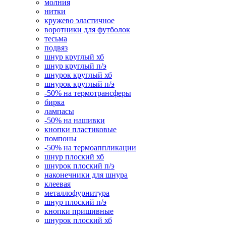
молния
нитки
кружево эластичное
воротники для футболок
тесьма
подвяз
шнур круглый хб
шнур круглый п/э
шнурок круглый хб
шнурок круглый п/э
-50% на термотрансферы
бирка
лампасы
-50% на нашивки
кнопки пластиковые
помпоны
-50% на термоаппликации
шнур плоский хб
шнурок плоский п/э
наконечники для шнура
клеевая
металлофурнитура
шнур плоский п/э
кнопки пришивные
шнурок плоский хб