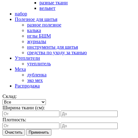
разные ткани
вельвет
набор
Полезное для шитья
разное полезное
калька
иглы БШМ
журналы
инструменты для шитья
средства по уходу за тканью
Утеплители
утеплитель
Меха
дубленка
эко мех
Распродажа
Склад:
Ширина ткани (см):
Плотность:
Очистить
Применить