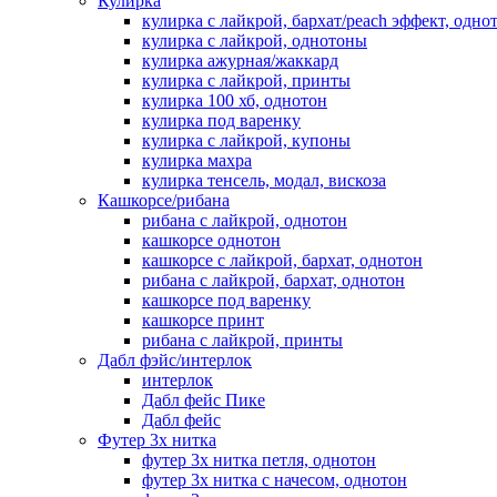
Кулирка
кулирка с лайкрой, бархат/peach эффект, одно
кулирка с лайкрой, однотоны
кулирка ажурная/жаккард
кулирка с лайкрой, принты
кулирка 100 хб, однотон
кулирка под варенку
кулирка с лайкрой, купоны
кулирка махра
кулирка тенсель, модал, вискоза
Кашкорсе/рибана
рибана с лайкрой, однотон
кашкорсе однотон
кашкорсе с лайкрой, бархат, однотон
рибана с лайкрой, бархат, однотон
кашкорсе под варенку
кашкорсе принт
рибана с лайкрой, принты
Дабл фэйс/интерлок
интерлок
Дабл фейс Пике
Дабл фейс
Футер 3х нитка
футер 3х нитка петля, однотон
футер 3х нитка с начесом, однотон