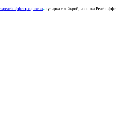
ат/peach эффект, однотон
кулирка с лайкрой, изнанка Peach эффе