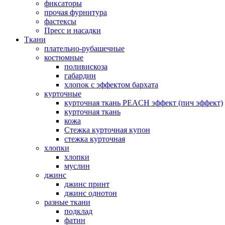
фиксаторы
прочая фурнитура
фастексы
Пресс и насадки
Ткани
плательно-рубашечные
костюмные
поливискоза
габардин
хлопок с эффектом бархата
курточные
курточная ткань PEACH эффект (пич эффект)
курточная ткань
кожа
Стежка курточная купон
стежка курточная
хлопки
хлопки
муслин
джинс
джинс принт
джинс однотон
разные ткани
подклад
фатин