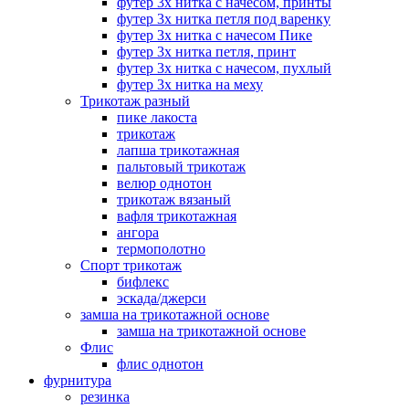
футер 3х нитка с начесом, принты
футер 3х нитка петля под варенку
футер 3х нитка с начесом Пике
футер 3х нитка петля, принт
футер 3х нитка с начесом, пухлый
футер 3х нитка на меху
Трикотаж разный
пике лакоста
трикотаж
лапша трикотажная
пальтовый трикотаж
велюр однотон
трикотаж вязаный
вафля трикотажная
ангора
термополотно
Спорт трикотаж
бифлекс
эскада/джерси
замша на трикотажной основе
замша на трикотажной основе
Флис
флис однотон
фурнитура
резинка