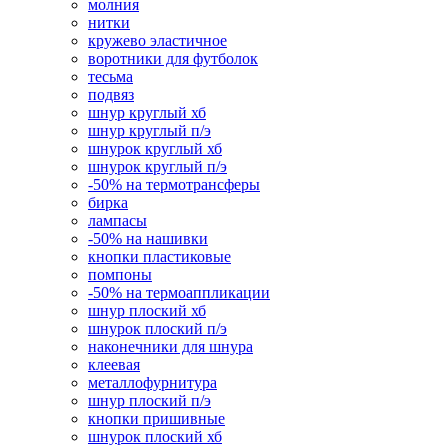
молния
нитки
кружево эластичное
воротники для футболок
тесьма
подвяз
шнур круглый хб
шнур круглый п/э
шнурок круглый хб
шнурок круглый п/э
-50% на термотрансферы
бирка
лампасы
-50% на нашивки
кнопки пластиковые
помпоны
-50% на термоаппликации
шнур плоский хб
шнурок плоский п/э
наконечники для шнура
клеевая
металлофурнитура
шнур плоский п/э
кнопки пришивные
шнурок плоский хб