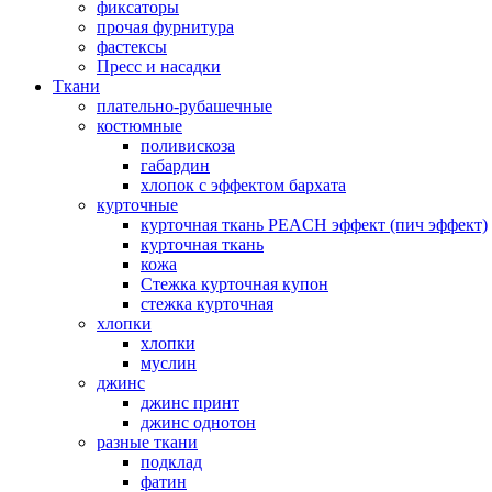
фиксаторы
прочая фурнитура
фастексы
Пресс и насадки
Ткани
плательно-рубашечные
костюмные
поливискоза
габардин
хлопок с эффектом бархата
курточные
курточная ткань PEACH эффект (пич эффект)
курточная ткань
кожа
Стежка курточная купон
стежка курточная
хлопки
хлопки
муслин
джинс
джинс принт
джинс однотон
разные ткани
подклад
фатин