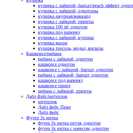
Кулирка
кулирка с лайкрой, бархат/peach эффект, одно
кулирка с лайкрой, однотоны
кулирка ажурная/жаккард
кулирка с лайкрой, принты
кулирка 100 хб, однотон
кулирка под варенку
кулирка с лайкрой, купоны
кулирка махра
кулирка тенсель, модал, вискоза
Кашкорсе/рибана
рибана с лайкрой, однотон
кашкорсе однотон
кашкорсе с лайкрой, бархат, однотон
рибана с лайкрой, бархат, однотон
кашкорсе под варенку
кашкорсе принт
рибана с лайкрой, принты
Дабл фэйс/интерлок
интерлок
Дабл фейс Пике
Дабл фейс
Футер 3х нитка
футер 3х нитка петля, однотон
футер 3х нитка с начесом, однотон