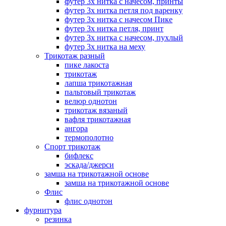
футер 3х нитка с начесом, принты
футер 3х нитка петля под варенку
футер 3х нитка с начесом Пике
футер 3х нитка петля, принт
футер 3х нитка с начесом, пухлый
футер 3х нитка на меху
Трикотаж разный
пике лакоста
трикотаж
лапша трикотажная
пальтовый трикотаж
велюр однотон
трикотаж вязаный
вафля трикотажная
ангора
термополотно
Спорт трикотаж
бифлекс
эскада/джерси
замша на трикотажной основе
замша на трикотажной основе
Флис
флис однотон
фурнитура
резинка