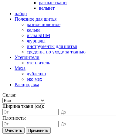
разные ткани
вельвет
набор
Полезное для шитья
разное полезное
калька
иглы БШМ
журналы
инструменты для шитья
средства по уходу за тканью
Утеплители
утеплитель
Меха
дубленка
эко мех
Распродажа
Склад:
Ширина ткани (см):
Плотность:
Очистить
Применить