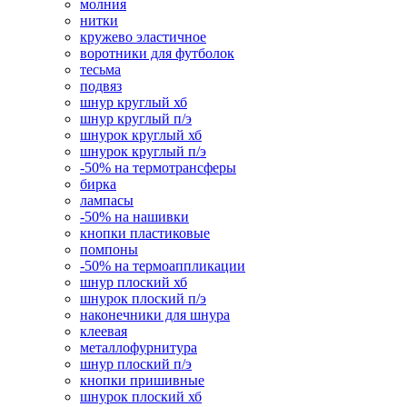
молния
нитки
кружево эластичное
воротники для футболок
тесьма
подвяз
шнур круглый хб
шнур круглый п/э
шнурок круглый хб
шнурок круглый п/э
-50% на термотрансферы
бирка
лампасы
-50% на нашивки
кнопки пластиковые
помпоны
-50% на термоаппликации
шнур плоский хб
шнурок плоский п/э
наконечники для шнура
клеевая
металлофурнитура
шнур плоский п/э
кнопки пришивные
шнурок плоский хб