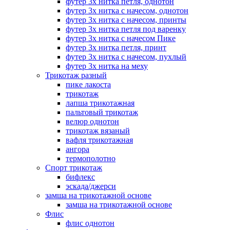
футер 3х нитка петля, однотон
футер 3х нитка с начесом, однотон
футер 3х нитка с начесом, принты
футер 3х нитка петля под варенку
футер 3х нитка с начесом Пике
футер 3х нитка петля, принт
футер 3х нитка с начесом, пухлый
футер 3х нитка на меху
Трикотаж разный
пике лакоста
трикотаж
лапша трикотажная
пальтовый трикотаж
велюр однотон
трикотаж вязаный
вафля трикотажная
ангора
термополотно
Спорт трикотаж
бифлекс
эскада/джерси
замша на трикотажной основе
замша на трикотажной основе
Флис
флис однотон