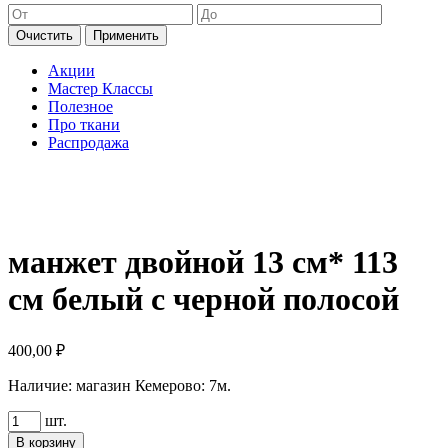
Очистить
Применить
Акции
Мастер Классы
Полезное
Про ткани
Распродажа
манжет двойной 13 см* 113
см белый с черной полосой
400,00
₽
Наличие:
магазин Кемерово: 7м.
Количество
шт.
товара
В корзину