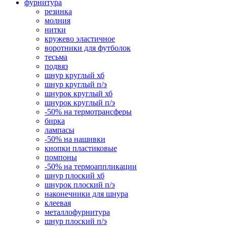
фурнитура
резинка
молния
нитки
кружево эластичное
воротники для футболок
тесьма
подвяз
шнур круглый хб
шнур круглый п/э
шнурок круглый хб
шнурок круглый п/э
-50% на термотрансферы
бирка
лампасы
-50% на нашивки
кнопки пластиковые
помпоны
-50% на термоаппликации
шнур плоский хб
шнурок плоский п/э
наконечники для шнура
клеевая
металлофурнитура
шнур плоский п/э