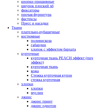
кнопки пришивные
шнурок плоский хб
фиксаторы
прочая фурнитура
фастексы
Пресс и насадки
Ткани
плательно-рубашечные
костюмные
поливискоза
габардин
хлопок с эффектом бархата
курточные
курточная ткань PEACH эффект (пич
эффект)
курточная ткань
кожа
Стежка курточная купон
стежка курточная
хлопки
хлопки
муслин
джинс
джинс принт
джинс однотон