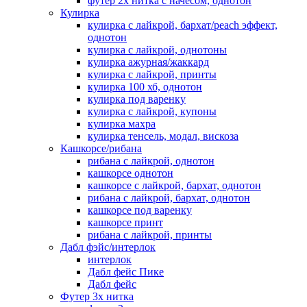
футер 2х нитка с начесом, однотон
Кулирка
кулирка с лайкрой, бархат/peach эффект,
однотон
кулирка с лайкрой, однотоны
кулирка ажурная/жаккард
кулирка с лайкрой, принты
кулирка 100 хб, однотон
кулирка под варенку
кулирка с лайкрой, купоны
кулирка махра
кулирка тенсель, модал, вискоза
Кашкорсе/рибана
рибана с лайкрой, однотон
кашкорсе однотон
кашкорсе с лайкрой, бархат, однотон
рибана с лайкрой, бархат, однотон
кашкорсе под варенку
кашкорсе принт
рибана с лайкрой, принты
Дабл фэйс/интерлок
интерлок
Дабл фейс Пике
Дабл фейс
Футер 3х нитка