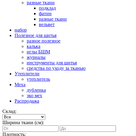
разные ткани
подклад
фатин
разные ткани
вельвет
набор
Полезное для шитья
разное полезное
калька
иглы БШМ
журналы
инструменты для шитья
средства по уходу за тканью
Утеплители
утеплитель
Меха
дубленка
эко мех
Распродажа
Склад:
Ширина ткани (см):
Плотность: