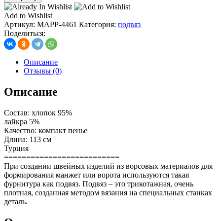
манжет
двойной
Add to Wishlist
13
Артикул:
MAPP-4461
Категория:
подвяз
см*
Поделиться:
113
см
белый
Описание
с
Отзывы (0)
черной
полосой
Описание
Состав: хлопок 95%
лайкра 5%
Качество: компакт пенье
Длина: 113 см
Турция
==========================
При создании швейных изделий из ворсовых материалов для
формирования манжет или ворота используются такая
фурнитура как подвяз. Подвяз – это трикотажная, очень
плотная, созданная методом вязания на специальных станках
деталь.