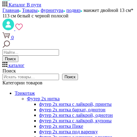
Каталог
В пути
Главная
Товары
фурнитура
подвяз
манжет двойной 13 см*
113 см белый с черной полосой
0
Поиск
каталог
Поиск
Поиск
Категории товаров
Трикотаж
Футер 2х нитка
футер 2х нитка с лайкрой, принты
футер 2х нитка бархат, однотон
футер 2х нитка с лайкрой, однотон
футер 2х нитка с лайкрой, купоны
футер 2х нитка Пике
футер 2х нитка под варенку