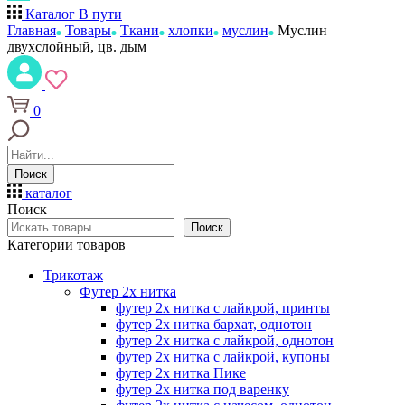
Каталог
В пути
Главная
Товары
Ткани
хлопки
муслин
Муслин
двухслойный, цв. дым
0
Поиск
каталог
Поиск
Поиск
Категории товаров
Трикотаж
Футер 2х нитка
футер 2х нитка с лайкрой, принты
футер 2х нитка бархат, однотон
футер 2х нитка с лайкрой, однотон
футер 2х нитка с лайкрой, купоны
футер 2х нитка Пике
футер 2х нитка под варенку