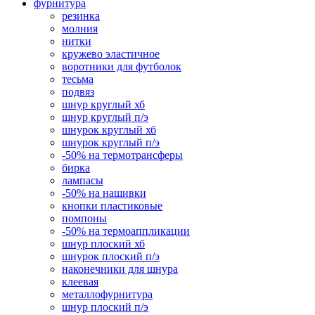
фурнитура
резинка
молния
нитки
кружево эластичное
воротники для футболок
тесьма
подвяз
шнур круглый хб
шнур круглый п/э
шнурок круглый хб
шнурок круглый п/э
-50% на термотрансферы
бирка
лампасы
-50% на нашивки
кнопки пластиковые
помпоны
-50% на термоаппликации
шнур плоский хб
шнурок плоский п/э
наконечники для шнура
клеевая
металлофурнитура
шнур плоский п/э