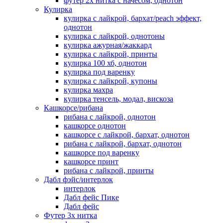
футер 2х нитка с начесом, однотон
Кулирка
кулирка с лайкрой, бархат/peach эффект,
однотон
кулирка с лайкрой, однотоны
кулирка ажурная/жаккард
кулирка с лайкрой, принты
кулирка 100 хб, однотон
кулирка под варенку
кулирка с лайкрой, купоны
кулирка махра
кулирка тенсель, модал, вискоза
Кашкорсе/рибана
рибана с лайкрой, однотон
кашкорсе однотон
кашкорсе с лайкрой, бархат, однотон
рибана с лайкрой, бархат, однотон
кашкорсе под варенку
кашкорсе принт
рибана с лайкрой, принты
Дабл фэйс/интерлок
интерлок
Дабл фейс Пике
Дабл фейс
Футер 3х нитка