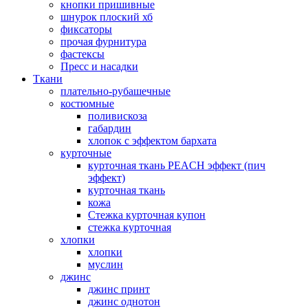
кнопки пришивные
шнурок плоский хб
фиксаторы
прочая фурнитура
фастексы
Пресс и насадки
Ткани
плательно-рубашечные
костюмные
поливискоза
габардин
хлопок с эффектом бархата
курточные
курточная ткань PEACH эффект (пич
эффект)
курточная ткань
кожа
Стежка курточная купон
стежка курточная
хлопки
хлопки
муслин
джинс
джинс принт
джинс однотон