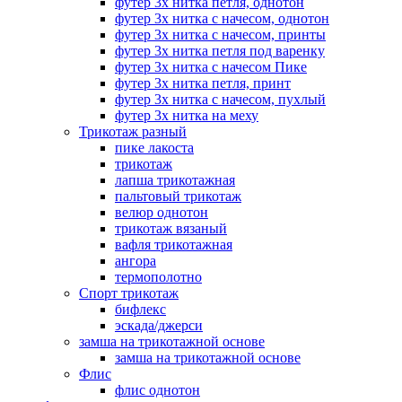
футер 3х нитка петля, однотон
футер 3х нитка с начесом, однотон
футер 3х нитка с начесом, принты
футер 3х нитка петля под варенку
футер 3х нитка с начесом Пике
футер 3х нитка петля, принт
футер 3х нитка с начесом, пухлый
футер 3х нитка на меху
Трикотаж разный
пике лакоста
трикотаж
лапша трикотажная
пальтовый трикотаж
велюр однотон
трикотаж вязаный
вафля трикотажная
ангора
термополотно
Спорт трикотаж
бифлекс
эскада/джерси
замша на трикотажной основе
замша на трикотажной основе
Флис
флис однотон