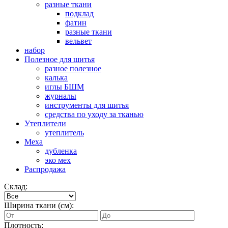
разные ткани
подклад
фатин
разные ткани
вельвет
набор
Полезное для шитья
разное полезное
калька
иглы БШМ
журналы
инструменты для шитья
средства по уходу за тканью
Утеплители
утеплитель
Меха
дубленка
эко мех
Распродажа
Склад:
Ширина ткани (см):
Плотность: