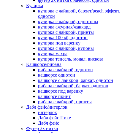
футер 2х нитка с начесом, однотон
Кулирка
кулирка с лайкрой, бархат/peach эффект,
однотон
кулирка с лайкрой, однотоны
кулирка ажурная/жаккард
кулирка с лайкрой, принты
кулирка 100 хб, однотон
кулирка под варенку
кулирка с лайкрой, купоны
кулирка махра
кулирка тенсель, модал, вискоза
Кашкорсе/рибана
рибана с лайкрой, однотон
кашкорсе однотон
кашкорсе с лайкрой, бархат, однотон
рибана с лайкрой, бархат, однотон
кашкорсе под варенку
кашкорсе принт
рибана с лайкрой, принты
Дабл фэйс/интерлок
интерлок
Дабл фейс Пике
Дабл фейс
Футер 3х нитка