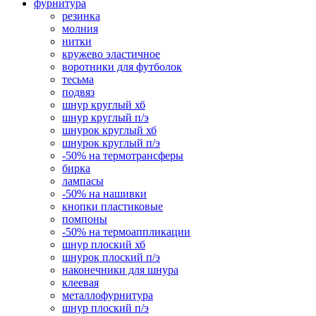
фурнитура
резинка
молния
нитки
кружево эластичное
воротники для футболок
тесьма
подвяз
шнур круглый хб
шнур круглый п/э
шнурок круглый хб
шнурок круглый п/э
-50% на термотрансферы
бирка
лампасы
-50% на нашивки
кнопки пластиковые
помпоны
-50% на термоаппликации
шнур плоский хб
шнурок плоский п/э
наконечники для шнура
клеевая
металлофурнитура
шнур плоский п/э