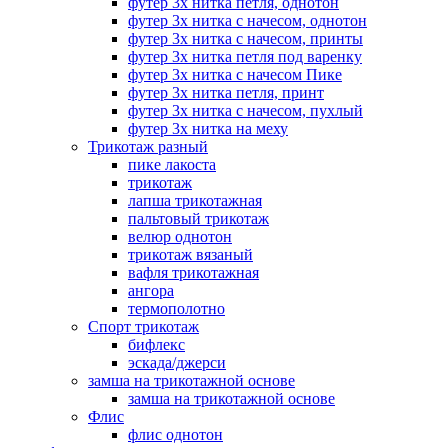
футер 3х нитка петля, однотон
футер 3х нитка с начесом, однотон
футер 3х нитка с начесом, принты
футер 3х нитка петля под варенку
футер 3х нитка с начесом Пике
футер 3х нитка петля, принт
футер 3х нитка с начесом, пухлый
футер 3х нитка на меху
Трикотаж разный
пике лакоста
трикотаж
лапша трикотажная
пальтовый трикотаж
велюр однотон
трикотаж вязаный
вафля трикотажная
ангора
термополотно
Спорт трикотаж
бифлекс
эскада/джерси
замша на трикотажной основе
замша на трикотажной основе
Флис
флис однотон