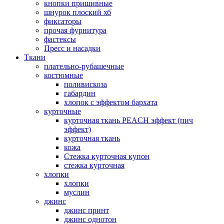
кнопки пришивные
шнурок плоский хб
фиксаторы
прочая фурнитура
фастексы
Пресс и насадки
Ткани
плательно-рубашечные
костюмные
поливискоза
габардин
хлопок с эффектом бархата
курточные
курточная ткань PEACH эффект (пич
эффект)
курточная ткань
кожа
Стежка курточная купон
стежка курточная
хлопки
хлопки
муслин
джинс
джинс принт
джинс однотон