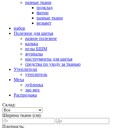
разные ткани
подклад
фатин
разные ткани
вельвет
набор
Полезное для шитья
разное полезное
калька
иглы БШМ
журналы
инструменты для шитья
средства по уходу за тканью
Утеплители
утеплитель
Меха
дубленка
эко мех
Распродажа
Склад:
Ширина ткани (см):
Плотность: