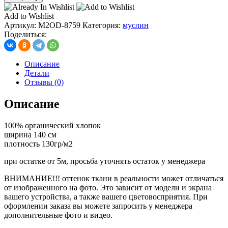
муслин
двухслойный,
Add to Wishlist
цв.
Артикул:
M2OD-8759
Категория:
муслин
сирень
Поделиться:
Описание
Детали
Отзывы (0)
Описание
100% органический хлопок
ширина 140 см
плотность 130гр/м2
при остатке от 5м, просьба уточнять остаток у менеджера
ВНИМАНИЕ!!! оттенок ткани в реальности может отличаться
от изображенного на фото. Это зависит от модели и экрана
вашего устройства, а также вашего цветовосприятия. При
оформлении заказа вы можете запросить у менеджера
дополнительные фото и видео.