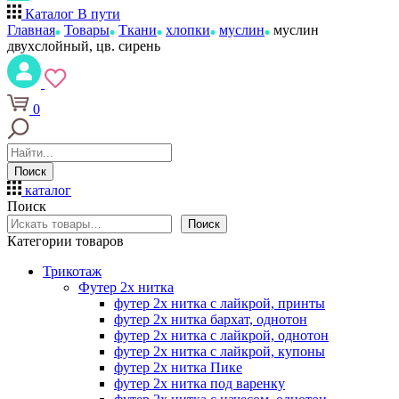
Каталог
В пути
Главная
Товары
Ткани
хлопки
муслин
муслин
двухслойный, цв. сирень
0
Поиск
каталог
Поиск
Поиск
Категории товаров
Трикотаж
Футер 2х нитка
футер 2х нитка с лайкрой, принты
футер 2х нитка бархат, однотон
футер 2х нитка с лайкрой, однотон
футер 2х нитка с лайкрой, купоны
футер 2х нитка Пике
футер 2х нитка под варенку