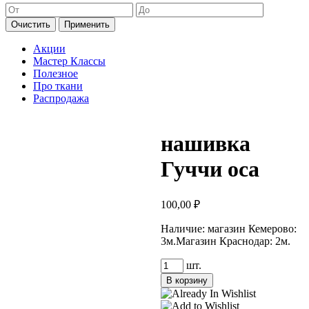
Очистить
Применить
Акции
Мастер Классы
Полезное
Про ткани
Распродажа
нашивка
Гуччи оса
100,00
₽
Наличие:
магазин Кемерово:
3м.
Магазин Краснодар: 2м.
Количество
шт.
товара
В корзину
нашивка
Гуччи