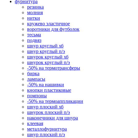
фурнитура
резинка
молния
нитки
кружево эластичное
воротники для футболок
тесьма
подвяз
шнур круглый хб
шнур круглый п/э
шнурок круглый хб
шнурок круглый п/э
-50% на термотрансферы
бирка
лампасы
-50% на нашивки
кнопки пластиковые
помпоны
-50% на термоаппликации
шнур плоский хб
шнурок плоский п/э
наконечники для шнура
клеевая
металлофурнитура
шнур плоский п/э