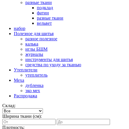
разные ткани
подклад
фатин
разные ткани
вельвет
набор
Полезное для шитья
разное полезное
калька
иглы БШМ
журналы
инструменты для шитья
средства по уходу за тканью
Утеплители
утеплитель
Меха
дубленка
эко мех
Распродажа
Склад:
Ширина ткани (см):
Плотность: