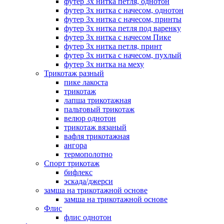
футер 3х нитка петля, однотон
футер 3х нитка с начесом, однотон
футер 3х нитка с начесом, принты
футер 3х нитка петля под варенку
футер 3х нитка с начесом Пике
футер 3х нитка петля, принт
футер 3х нитка с начесом, пухлый
футер 3х нитка на меху
Трикотаж разный
пике лакоста
трикотаж
лапша трикотажная
пальтовый трикотаж
велюр однотон
трикотаж вязаный
вафля трикотажная
ангора
термополотно
Спорт трикотаж
бифлекс
эскада/джерси
замша на трикотажной основе
замша на трикотажной основе
Флис
флис однотон