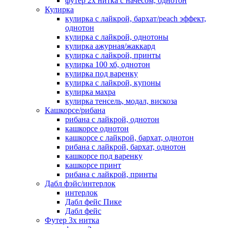
футер 2х нитка с начесом, однотон
Кулирка
кулирка с лайкрой, бархат/peach эффект,
однотон
кулирка с лайкрой, однотоны
кулирка ажурная/жаккард
кулирка с лайкрой, принты
кулирка 100 хб, однотон
кулирка под варенку
кулирка с лайкрой, купоны
кулирка махра
кулирка тенсель, модал, вискоза
Кашкорсе/рибана
рибана с лайкрой, однотон
кашкорсе однотон
кашкорсе с лайкрой, бархат, однотон
рибана с лайкрой, бархат, однотон
кашкорсе под варенку
кашкорсе принт
рибана с лайкрой, принты
Дабл фэйс/интерлок
интерлок
Дабл фейс Пике
Дабл фейс
Футер 3х нитка