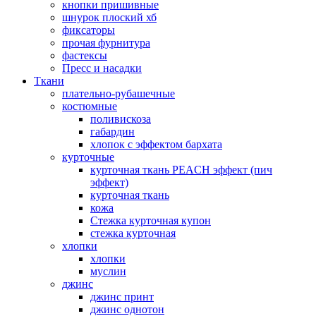
кнопки пришивные
шнурок плоский хб
фиксаторы
прочая фурнитура
фастексы
Пресс и насадки
Ткани
плательно-рубашечные
костюмные
поливискоза
габардин
хлопок с эффектом бархата
курточные
курточная ткань PEACH эффект (пич
эффект)
курточная ткань
кожа
Стежка курточная купон
стежка курточная
хлопки
хлопки
муслин
джинс
джинс принт
джинс однотон