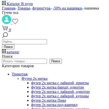
Каталог
В пути
Главная
Товары
фурнитура
-50% на нашивки
нашивка
Гуччи оса
0
Поиск
каталог
Поиск
Поиск
Категории товаров
Трикотаж
Футер 2х нитка
футер 2х нитка с лайкрой, принты
футер 2х нитка бархат, однотон
футер 2х нитка с лайкрой, однотон
футер 2х нитка с лайкрой, купоны
футер 2х нитка Пике
футер 2х нитка под варенку